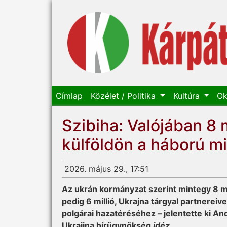
Címlap
Közélet / Politika
Kultúra
Ok
Szibiha: Valójában 8 
külföldön a háború mi
2026. május 29., 17:51
Az ukrán kormányzat szerint mintegy 8 mi
pedig 6 millió, Ukrajna tárgyal partnereiv
polgárai hazatéréséhez – jelentette ki Andr
Ukrajina hírügynökség
idéz
.