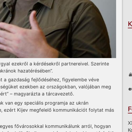
O
K
gyal ezekről a kérdésekről partnereivel. Szerinte
kránok hazatérésében”.
á
át a gazdaság fejlődéséhez, figyelembe véve
ességüket ezekben az országokban, valójában meg
e
ért” – magyarázta a tárcavezető.
ak van egy speciális programja az ukrán
F
, ezért Kijev megfelelő kommunikációt folytat más
X
 egyes fővárosokkal kommunikálunk arról, hogyan
K