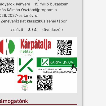
agyarok Kenyere – 15 millió búzaszem
oós Kálmán Ösztöndíjprogram a
026/2027-es tanévre
I. ZeneVarázslat klasszikus zenei tábor
‹ előző
3 / 4
következő ›
ámogatónk