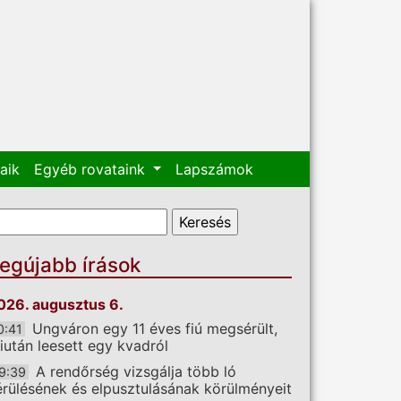
aik
Egyéb rovataink
Lapszámok
eresés űrlap
eresés
egújabb írások
026. augusztus 6.
Ungváron egy 11 éves fiú megsérült,
0:41
iután leesett egy kvadról
A rendőrség vizsgálja több ló
9:39
érülésének és elpusztulásának körülményeit