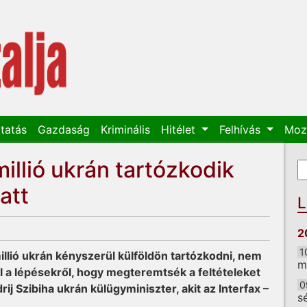
tatás
Gazdaság
Kriminális
Hitélet
Felhívás
Moz
millió ukrán tartózkodik
K
K
att
L
2
1
llió ukrán kényszerül külföldön tartózkodni, nem
m
el a lépésekről, hogy megteremtsék a feltételeket
0
ij Szibiha ukrán külügyminiszter, akit az Interfax –
s