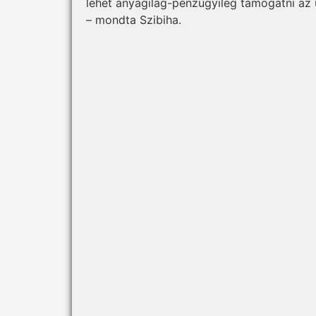
lehet anyagilag-pénzügyileg támogatni az u
– mondta Szibiha.