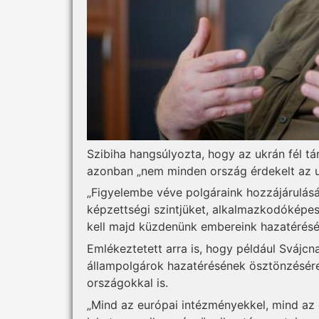
Szibiha hangsúlyozta, hogy az ukrán fél tár
azonban „nem minden ország érdekelt az u
„Figyelembe véve polgáraink hozzájárulás
képzettségi szintjüket, alkalmazkodókép
kell majd küzdenünk embereink hazatérésé
Emlékeztetett arra is, hogy például Svájcn
állampolgárok hazatérésének ösztönzésére
országokkal is.
„Mind az európai intézményekkel, mind az