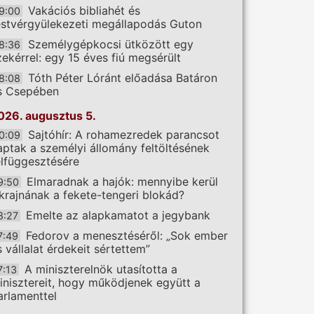
Vakációs bibliahét és
9:00
estvérgyülekezeti megállapodás Guton
Személygépkocsi ütközött egy
8:36
zekérrel: egy 15 éves fiú megsérült
Tóth Péter Lóránt előadása Batáron
8:08
s Csepében
026. augusztus 5.
Sajtóhír: A rohamezredek parancsot
0:09
aptak a személyi állomány feltöltésének
elfüggesztésére
Elmaradnak a hajók: mennyibe kerül
9:50
krajnának a fekete-tengeri blokád?
Emelte az alapkamatot a jegybank
8:27
Fedorov a menesztéséről: „Sok ember
7:49
s vállalat érdekeit sértettem”
A miniszterelnök utasította a
7:13
inisztereit, hogy működjenek együtt a
arlamenttel