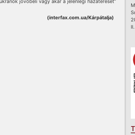
kránok jövőbeli vagy akár a jelenlegi hazatérését”
M
S
(interfax.com.ua/Kárpátalja)
2
I
T