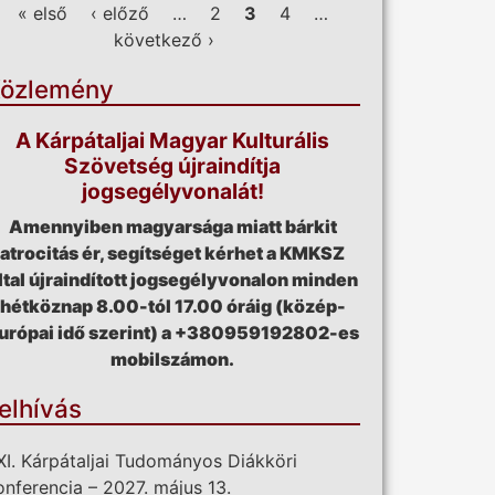
ldalak
« első
‹ előző
…
2
3
4
…
következő ›
özlemény
A Kárpátaljai Magyar Kulturális
Szövetség újraindítja
jogsegélyvonalát!
Amennyiben magyarsága miatt bárkit
atrocitás ér, segítséget kérhet a KMKSZ
ltal újraindított jogsegélyvonalon minden
hétköznap 8.00-tól 17.00 óráig (közép-
urópai idő szerint) a +380959192802-es
mobilszámon.
elhívás
XI. Kárpátaljai Tudományos Diákköri
onferencia – 2027. május 13.