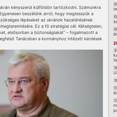
0
 ukrán kényszerül külföldön tartózkodni. Számunkra
t
. Egyenesen beszélünk arról, hogy megtesszük a
0
szükséges lépéseket az ukránok hazatérésének
s
megteremtésére. Ez a fő stratégiai cél. Kétségtelen,
0
ket, elsősorban a biztonságiakat” – fogalmazott a
é
Legfelső Tanácsban a kormányhoz intézett kérdések
2
2
k
f
1
U
1
1
é
1
m
p