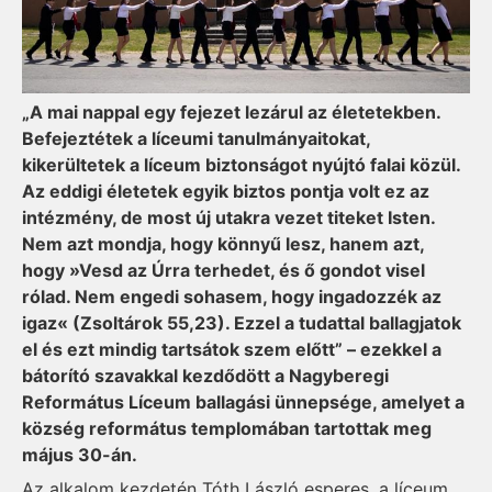
„A mai nappal egy fejezet lezárul az életetekben.
Befejeztétek a líceumi tanulmányaitokat,
kikerültetek a líceum biztonságot nyújtó falai közül.
Az eddigi életetek egyik biztos pontja volt ez az
intézmény, de most új utakra vezet titeket Isten.
Nem azt mondja, hogy könnyű lesz, hanem azt,
hogy »Vesd az Úrra terhedet, és ő gondot visel
rólad. Nem engedi sohasem, hogy ingadozzék az
igaz« (Zsoltárok 55,23). Ezzel a tudattal ballagjatok
el és ezt mindig tartsátok szem előtt” – ezekkel a
bátorító szavakkal kezdődött a Nagyberegi
Református Líceum ballagási ünnepsége, amelyet a
község református templomában tartottak meg
május 30-án.
Az alkalom kezdetén Tóth László esperes, a líceum