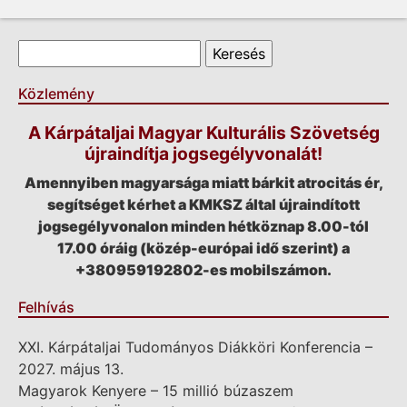
Keresés űrlap
Keresés
Közlemény
A Kárpátaljai Magyar Kulturális Szövetség
újraindítja jogsegélyvonalát!
Amennyiben magyarsága miatt bárkit atrocitás ér,
segítséget kérhet a KMKSZ által újraindított
jogsegélyvonalon minden hétköznap 8.00-tól
17.00 óráig (közép-európai idő szerint) a
+380959192802-es mobilszámon.
Felhívás
XXI. Kárpátaljai Tudományos Diákköri Konferencia –
2027. május 13.
Magyarok Kenyere – 15 millió búzaszem