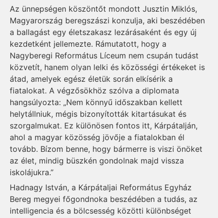
Az ünnepségen köszöntőt mondott Jusztin Miklós,
Magyarország beregszászi konzulja, aki beszédében
a ballagást egy életszakasz lezárásaként és egy új
kezdetként jellemezte. Rámutatott, hogy a
Nagyberegi Református Líceum nem csupán tudást
közvetít, hanem olyan lelki és közösségi értékeket is
átad, amelyek egész életük során elkísérik a
fiatalokat. A végzősökhöz szólva a diplomata
hangsúlyozta: „Nem könnyű időszakban kellett
helytállniuk, mégis bizonyították kitartásukat és
szorgalmukat. Ez különösen fontos itt, Kárpátalján,
ahol a magyar közösség jövője a fiatalokban él
tovább. Bízom benne, hogy bármerre is viszi önöket
az élet, mindig büszkén gondolnak majd vissza
iskolájukra.”
Hadnagy István, a Kárpátaljai Református Egyház
Bereg megyei főgondnoka beszédében a tudás, az
intelligencia és a bölcsesség közötti különbséget