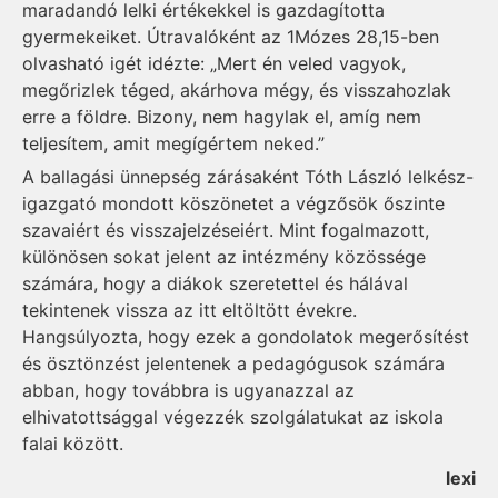
maradandó lelki értékekkel is gazdagította
gyermekeiket. Útravalóként az 1Mózes 28,15-ben
olvasható igét idézte: „Mert én veled vagyok,
megőrizlek téged, akárhova mégy, és visszahozlak
erre a földre. Bizony, nem hagylak el, amíg nem
teljesítem, amit megígértem neked.”
A ballagási ünnepség zárásaként Tóth László lelkész-
igazgató mondott köszönetet a végzősök őszinte
szavaiért és visszajelzéseiért. Mint fogalmazott,
különösen sokat jelent az intézmény közössége
számára, hogy a diákok szeretettel és hálával
tekintenek vissza az itt eltöltött évekre.
Hangsúlyozta, hogy ezek a gondolatok megerősítést
és ösztönzést jelentenek a pedagógusok számára
abban, hogy továbbra is ugyanazzal az
elhivatottsággal végezzék szolgálatukat az iskola
falai között.
lexi