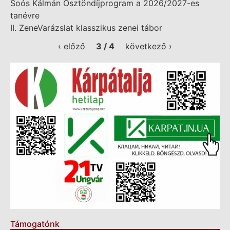
Soós Kálmán Ösztöndíjprogram a 2026/2027-es
tanévre
II. ZeneVarázslat klasszikus zenei tábor
‹ előző
3 / 4
következő ›
Támogatónk