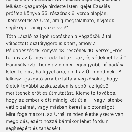
lelkész-igazgatója hirdette Isten igéjét Ézsaiás
próféta könyve 55. részének 6. verse alapján:
„Keressétek az Urat, amíg megtalálható, hívjátok
segítségül, amíg közel van!”
Tóth László az igehirdetésben a végzősök által
választott osztály­igére is kitért, amely a
Példabeszédek könyve 18. részének 10. verse: „Erős
torony az Úr neve, oda fut az igaz, és védelmet talál.”
Hangsúlyozta, hogy az ember legnagyobb hálaadása
Isten felé az, ha figyel arra, amit az Úr mond neki. A
lelkész-igazgató arra biztatta a végzősöket, hogy
életük további szakaszában is ebből az igéből
merítsenek erőt és útmutatást. Kiemelte továbbá,
hogy az ember előtt mindig két út áll – vagy Istenbe
veti bizalmát, vagy másban keresi a biztonságot.
Mint fogalmazott, az Úrnál minden élethelyzetre van
megoldás, ezért hozzá bármikor lehet fordulni
segítségért és tanácsért.