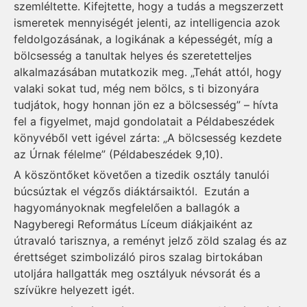
szemléltette. Kifejtette, hogy a tudás a megszerzett
ismeretek mennyiségét jelenti, az intelligencia azok
feldolgozásának, a logikának a képességét, míg a
bölcsesség a tanultak helyes és szeretetteljes
alkalmazásában mutatkozik meg. „Tehát attól, hogy
valaki sokat tud, még nem bölcs, s ti bizonyára
tudjátok, hogy honnan jön ez a bölcsesség” – hívta
fel a figyelmet, majd gondolatait a Példabeszédek
könyvéből vett igével zárta: „A bölcsesség kezdete
az Úrnak félelme” (Példabeszédek 9,10).
A köszöntőket követően a tizedik osztály tanulói
búcsúztak el végzős diáktársaiktól. Ezután a
hagyományoknak megfelelően a ballagók a
Nagyberegi Református Líceum diákjaiként az
útravaló tarisznya, a reményt jelző zöld szalag és az
érettséget szimbolizáló piros szalag birtokában
utoljára hallgatták meg osztályuk névsorát és a
szívükre helyezett igét.