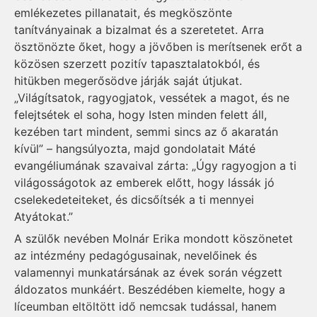
emlékezetes pillanatait, és megköszönte
tanítványainak a bizalmat és a szeretetet. Arra
ösztönözte őket, hogy a jövőben is merítsenek erőt a
közösen szerzett pozitív tapasztalatokból, és
hitükben megerősödve járják saját útjukat.
„Világítsatok, ragyogjatok, vessétek a magot, és ne
felejtsétek el soha, hogy Isten minden felett áll,
kezében tart mindent, semmi sincs az ő akaratán
kívül” – hangsúlyozta, majd gondolatait Máté
evangéliumának szavaival zárta: „Úgy ragyogjon a ti
világosságotok az emberek előtt, hogy lássák jó
cselekedeteiteket, és dicsőítsék a ti mennyei
Atyátokat.”
A szülők nevében Molnár Erika mondott köszönetet
az intézmény pedagógusainak, nevelőinek és
valamennyi munkatársának az évek során végzett
áldozatos munkáért. Beszédében kiemelte, hogy a
líceumban eltöltött idő nemcsak tudással, hanem