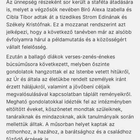
Az ünnepség részeként sor került a staféta átadására
is, melyet a végzősök nevében Biró Alexa Izabella és
Cibla Tibor adtak át a tizedikes Strom Edinának és
Székely Kristófnak. Ez a mozzanat rendszerint azt
jelképezi, hogy a következő tanévben már az alsóbb
évfolyamra hárul a példamutatás és a közösségért
vállalt felelősség.
Ezután a ballagó diákok verses-zenés-énekes
búcsúműsora következett, melyben őszinte
gondolatok hangzottak el az Istenbe vetett hitükről,
az Úr és általa az életükbe rendelt személyek iránt
érzett hálájukról, valamint a jövőbeni céljaik
megvalósulásával kapcsolatban táplált reményeikről.
Megható gondolatokkal idézték fel az intézményben
eltöltött éveket, köszönetet mondtak szüleiknek,
tanáraiknak és mindazoknak, akik tanulmányaik során
mellettük álltak. A műsorban helyet kaptak az
otthonhoz, a hazához, a barátsághoz és a családhoz
fűződő érzések is.