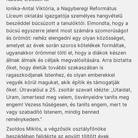
Ionika-Antal Viktória, a Nagyberegi Református
Líceum oktatási igazgatója személyes hangvételű
beszéddel búcsúzott a tanulóktól. Elmondta, hogy a
búcsú egyszerre jelent most számára szomorúságot
és örömöt: nehéz elengedni egy olyan közösséget,
amelyet az évek során szoros kötelékek formáltak,
ugyanakkor örömmel tölti el, hogy a diákok készen
állnak álmaik és céljaik megvalósítására. Arra biztatta
őket, hogy életük további szakaszában is
ragaszkodjanak Istenhez, és olyan emberekkel
vegyék körül magukat, akik építik és támogatják
őket. Útravalóul a 25. zsoltár szavait idézte: „Utaidat,
Uram, ismertesd meg velem, ösvényeidre taníts meg
engem! Vezess hűségesen, és taníts engem, mert te
vagy szabadító Istenem, mindig benned
reménykedem.”
Zsoldos Miklós, a végzősök osztályfőnöke
beszédében felidézte az együtt töltött évek