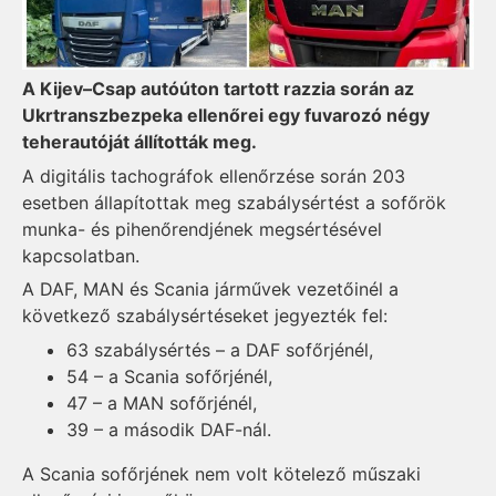
A Kijev–Csap autóúton tartott razzia során az
Ukrtranszbezpeka ellenőrei egy fuvarozó négy
teherautóját állították meg.
A digitális tachográfok ellenőrzése során 203
esetben állapítottak meg szabálysértést a sofőrök
munka- és pihenőrendjének megsértésével
kapcsolatban.
A DAF, MAN és Scania járművek vezetőinél a
következő szabálysértéseket jegyezték fel:
63 szabálysértés – a DAF sofőrjénél,
54 – a Scania sofőrjénél,
47 – a MAN sofőrjénél,
39 – a második DAF-nál.
A Scania sofőrjének nem volt kötelező műszaki