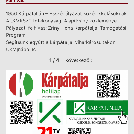
Felhívás
1956 Kárpátalján – Esszépályázat középiskolásoknak
A „KMKSZ” Jótékonysági Alapítvány közleménye
Pályázati felhívás: Zrínyi Ilona Kárpátaljai Támogatási
Program
Segítsünk együtt a kárpátaljai viharkárosultakon –
Ukrajnából is!
1 / 4
következő ›