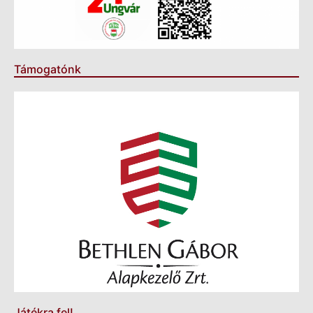
Támogatónk
Játékra fel!