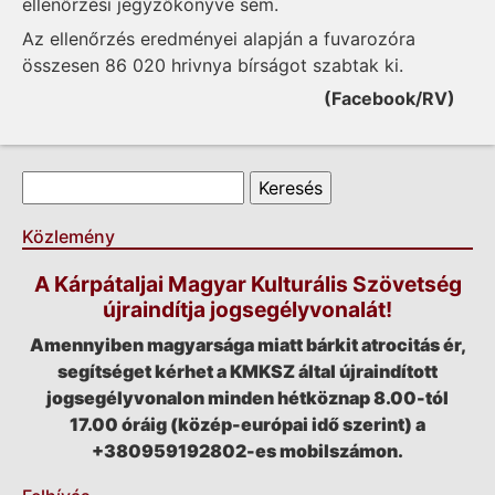
ellenőrzési jegyzőkönyve sem.
Az ellenőrzés eredményei alapján a fuvarozóra
összesen 86 020 hrivnya bírságot szabtak ki.
(Facebook/RV)
Keresés űrlap
Keresés
Közlemény
A Kárpátaljai Magyar Kulturális Szövetség
újraindítja jogsegélyvonalát!
Amennyiben magyarsága miatt bárkit atrocitás ér,
segítséget kérhet a KMKSZ által újraindított
jogsegélyvonalon minden hétköznap 8.00-tól
17.00 óráig (közép-európai idő szerint) a
+380959192802-es mobilszámon.