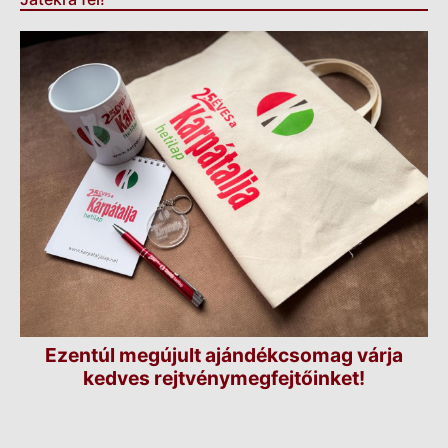
Ezentúl megújult ajándékcsomag várja
kedves rejtvénymegfejtőinket!