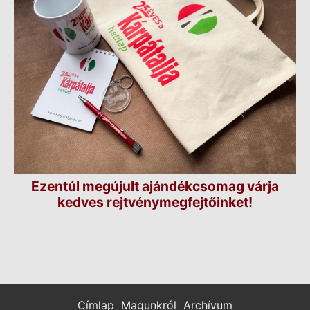
Ezentúl megújult ajándékcsomag várja
kedves rejtvénymegfejtőinket!
Címlap
Magunkról
Archívum