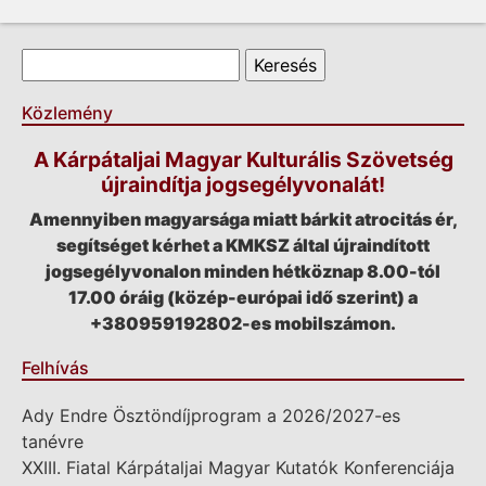
Keresés űrlap
Keresés
Közlemény
A Kárpátaljai Magyar Kulturális Szövetség
újraindítja jogsegélyvonalát!
Amennyiben magyarsága miatt bárkit atrocitás ér,
segítséget kérhet a KMKSZ által újraindított
jogsegélyvonalon minden hétköznap 8.00-tól
17.00 óráig (közép-európai idő szerint) a
+380959192802-es mobilszámon.
Felhívás
Ady Endre Ösztöndíjprogram a 2026/2027-es
tanévre
XXIII. Fiatal Kárpátaljai Magyar Kutatók Konferenciája