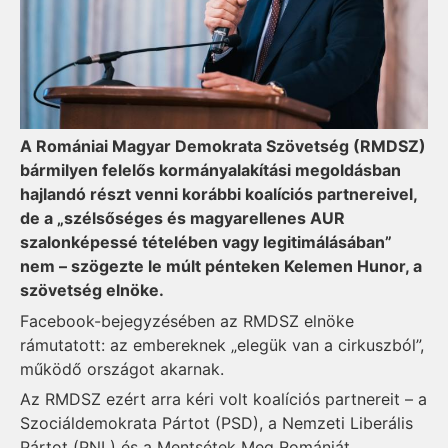
A Romániai Magyar Demokrata Szövetség (RMDSZ)
bármilyen felelős kormányalakítási megoldásban
hajlandó részt venni korábbi koalíciós partnereivel,
de a „szélsőséges és magyarellenes AUR
szalonképessé tételében vagy legitimálásában”
nem – szögezte le múlt pénteken Kelemen Hunor, a
szövetség elnöke.
Facebook-bejegyzésében az RMDSZ elnöke
rámutatott: az embereknek „elegük van a cirkuszból”,
működő országot akarnak.
Az RMDSZ ezért arra kéri volt koalíciós partnereit – a
Szociáldemokrata Pártot (PSD), a Nemzeti Liberális
Pártot (PNL) és a Mentsétek Meg Romániát