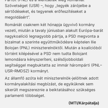
Szövetséget (USR) –, hogy „tegyék zárójelbe a
sértődéseket, és tegyenek erőfeszítéseket a
megoldásért”.
Romániát csaknem két hónapja ügyvivő kormány
vezeti, miután a tavaly júniusban alakult Európa-barát
nagykoalíció legnagyobb pártja, a PSD megvonta a
bizalmat a szerinte együttműködésre képtelen Ilie
Bolojan (PNL) miniszterelnöktől. Miután a koalícióból
történt kilépésével a PSD nem tudta Bolojant
lemondásra kényszeríteni, szélsőjobboldali
segítséggel megbuktatta az immár hárompárti (PNL–
USR–RMDSZ) kormányt.
Az államfő azóta két miniszterelnök-jelöltnek adott
kormány­alakítási megbízást, de egyiküknek sem
sikerült megszereznie a beiktatásához szükséges
parlamenti többséget.
(MTI/Kárpátalja)