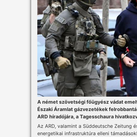
A német szövetségi főügyész vádat emelt
Északi Áramlat gázvezetékek felrobbantá
ARD híradójára, a Tagesschaura hivatkozva
Az ARD, valamint a Süddeutsche Zeitung és
energetikai infrastruktúra elleni támadáso