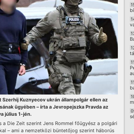
1
b
1
v
1
B
1
t
1
P
a
1
b
1
 Szerhij Kuznyecov ukrán állampolgár ellen az
m
sának ügyében – írta a Jevropejszka Pravda az
0
 július 1-jén.
s
 a Die Zeit szerint Jens Rommel főügyész a polgári
O
kkal – ami a nemzetközi büntetőjog szerint háborús