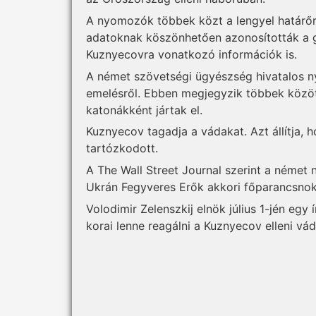
A nyomozók többek közt a lengyel határőr
adatoknak köszönhetően azonosították a gy
Kuznyecovra vonatkozó információk is.
A német szövetségi ügyészség hivatalos ny
emelésről. Ebben megjegyzik többek között
katonákként jártak el.
Kuznyecov tagadja a vádakat. Azt állítja
tartózkodott.
A The Wall Street Journal szerint a német
Ukrán Fegyveres Erők akkori főparancsnoka,
Volodimir Zelenszkij elnök július 1-jén egy 
korai lenne reagálni a Kuznyecov elleni vád