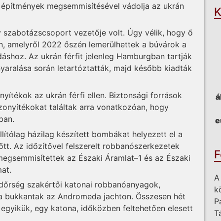
 építmények megsemmisítésével vádolja az ukrán
K
 szabotázscsoport vezetője volt. Úgy vélik, hogy ő
n, amelyről 2022 őszén lemerülhettek a búvárok a
dáshoz. Az ukrán férfit jelenleg Hamburgban tartják
nyaralása során letartóztatták, majd később kiadták
ítékok az ukrán férfi ellen. Biztonsági források
á
izonyítékokat találtak arra vonatkozóan, hogy
ban.
e
llítólag házilag készített bombákat helyezett el a
őtt. Az időzítővel felszerelt robbanószerkezetek
F
egsemmisítettek az Északi Áramlat–1 és az Északi
at.
A
dőrség szakértői katonai robbanóanyagok,
k
 bukkantak az Andromeda jachton. Összesen hét
P
 egyikük, egy katona, időközben feltehetően elesett
T