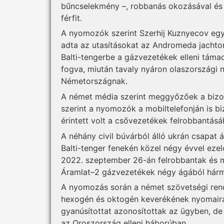
bűncselekmény –, robbanás okozásával és
férfit.
A nyomozók szerint Szerhij Kuznyecov egy
adta az utasításokat az Andromeda jachto
Balti-tengerbe a gázvezetékek elleni táma
fogva, miután tavaly nyáron olaszországi 
Németországnak.
A német média szerint meg­győzőek a bizony
szerint a nyomozók a mobiltelefonján is b
érintett volt a csővezetékek felrobbantásá
A néhány civil búvárból álló ukrán csapat á
Balti-tenger fenekén közel négy évvel ezel
2022. szeptember 26-án felrobbantak és m
Áramlat–2 gázvezetékek négy ágából hárm
A nyomozás során a német szövetségi ren
hexogén és oktogén keverékének nyomaira
gyanúsítottat azonosítottak az ügyben, de
az Oroszország elleni háborúban.