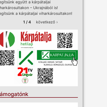
egítsünk együtt a kárpátaljai
iharkárosultakon – Ukrajnából is!
egítsünk a kárpátaljai viharkárosultakon!
1 / 4
következő ›
ámogatónk