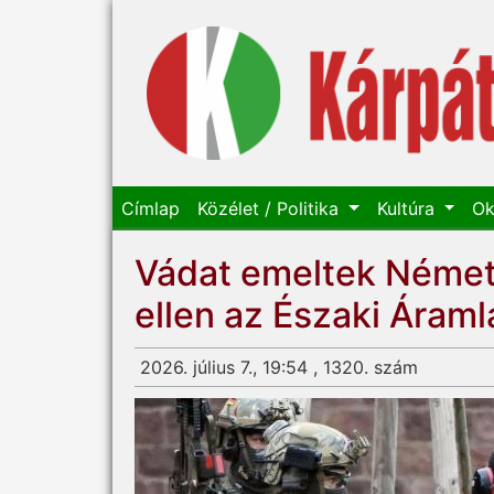
Címlap
Közélet / Politika
Kultúra
Ok
Vádat emeltek Német
ellen az Északi Áraml
2026. július 7., 19:54 , 1320. szám