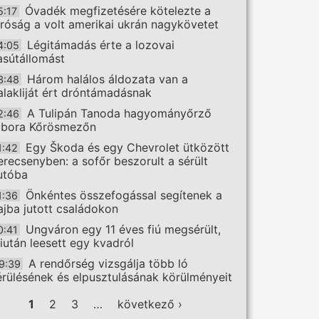
Óvadék megfizetésére kötelezte a
5:17
íróság a volt amerikai ukrán nagykövetet
Légitámadás érte a lozovai
4:05
asútállomást
Három halálos áldozata van a
3:48
alakliját ért dróntámadásnak
A Tulipán Tanoda hagyományőrző
2:46
ábora Kőrösmezőn
Egy Škoda és egy Chevrolet ütközött
1:42
erecsenyben: a sofőr beszorult a sérült
utóba
Önkéntes összefogással segítenek a
1:36
ajba jutott családokon
Ungváron egy 11 éves fiú megsérült,
0:41
iután leesett egy kvadról
A rendőrség vizsgálja több ló
9:39
érülésének és elpusztulásának körülményeit
ldalak
1
2
3
…
következő ›