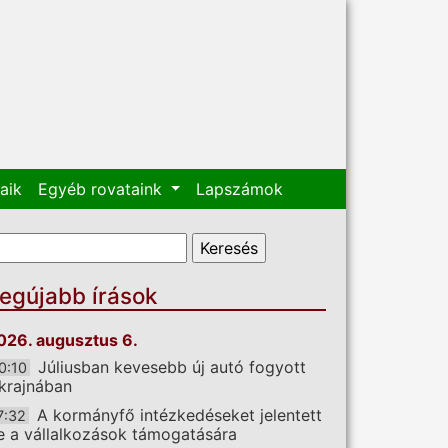
aik
Egyéb rovataink
Lapszámok
eresés űrlap
eresés
egújabb írások
026. augusztus 6.
Júliusban kevesebb új autó fogyott
0:10
krajnában
A kormányfő intézkedéseket jelentett
7:32
e a vállalkozások támogatására