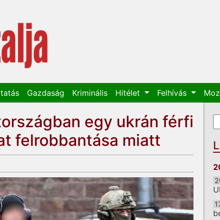
tatás
Gazdaság
Kriminális
Hitélet
Felhívás
Moz
országban egy ukrán férfi
K
K
at felrobbantása miatt
L
2
2
U
1
b