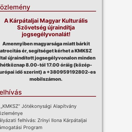
özlemény
A Kárpátaljai Magyar Kulturális
Szövetség újraindítja
jogsegélyvonalát!
Amennyiben magyarsága miatt bárkit
atrocitás ér, segítséget kérhet a KMKSZ
ltal újraindított jogsegélyvonalon minden
hétköznap 8.00-tól 17.00 óráig (közép-
urópai idő szerint) a +380959192802-es
mobilszámon.
elhívás
 „KMKSZ” Jótékonysági Alapítvány
özleménye
ályázati felhívás: Zrínyi Ilona Kárpátaljai
ámogatási Program