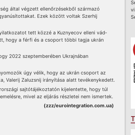
S
ség által végzett ellenőrzésekből származó
v
anúsítottakat. Ezek között voltak Szerhij
S
ilatkozatot tett közzé a Kuznyecov elleni vád­
, hogy a férfi és a csoport többi tagja ukrán
, hogy 2022 szeptemberében Ukrajnában
 nyomozók úgy vélik, hogy az ukrán csoport az
 Valerij Zaluzsnij irányítása alatt tevékenykedett.
írországi sajtótájékoztatón kijelentette, hogy túl
emelésre, mivel az eljárás részletei nem ismertek.
(zzz/eurointegration.com.ua)
T