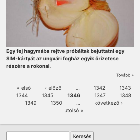
Egy fej hagymába rejtve próbáltak bejuttatni egy
SIM-kártyát az ungvári fogház egyik őrizetese
részére a rokonai.
Tovább »
Oldalak
« első
‹ előző
…
1342
1343
1344
1345
1346
1347
1348
1349
1350
…
következő ›
utolsó »
Keresés űrlap
Keresés