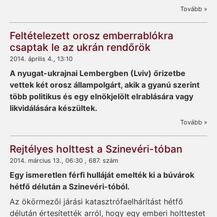
Tovább »
Feltételezett orosz emberrablókra
csaptak le az ukrán rendőrök
2014. április 4., 13:10
A nyugat-ukrajnai Lembergben (Lviv) őrizetbe
vettek két orosz állampolgárt, akik a gyanú szerint
több politikus és egy elnökjelölt elrablására vagy
likvidálására készültek.
Tovább »
Rejtélyes holttest a Szinevéri-tóban
2014. március 13., 06:30 , 687. szám
Egy ismeretlen férfi hulláját emelték ki a búvárok
hétfő délután a Szinevéri-tóból.
Az ökörmezői járási katasztrófaelhárítást hétfő
délután értesítették arról, hogy egy emberi holttestet