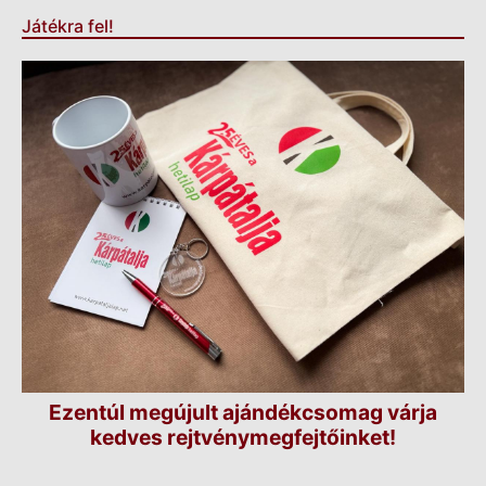
Játékra fel!
Ezentúl megújult ajándékcsomag várja
kedves rejtvénymegfejtőinket!