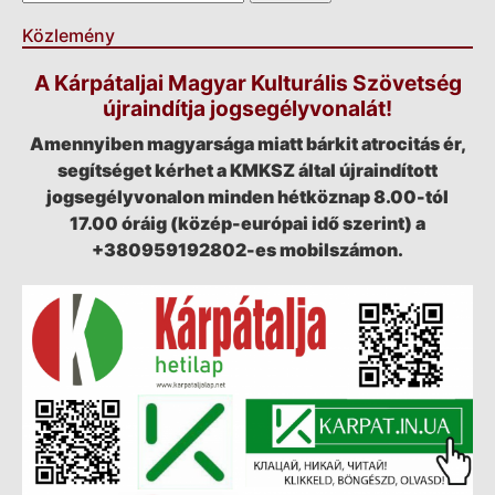
Közlemény
A Kárpátaljai Magyar Kulturális Szövetség
újraindítja jogsegélyvonalát!
Amennyiben magyarsága miatt bárkit atrocitás ér,
segítséget kérhet a KMKSZ által újraindított
jogsegélyvonalon minden hétköznap 8.00-tól
17.00 óráig (közép-európai idő szerint) a
+380959192802-es mobilszámon.