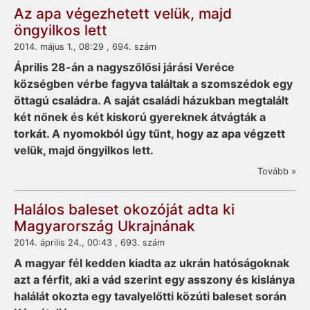
Az apa végezhetett velük, majd
öngyilkos lett
2014. május 1., 08:29 , 694. szám
Április 28-án a nagyszőlősi járási Veréce
községben vérbe fagyva találtak a szomszédok egy
öttagú családra. A saját családi házukban megtalált
két nőnek és két kiskorú gyereknek átvágták a
torkát. A nyomokból úgy tűnt, hogy az apa végzett
velük, majd öngyilkos lett.
Tovább »
Halálos baleset okozóját adta ki
Magyarország Ukrajnának
2014. április 24., 00:43 , 693. szám
A magyar fél kedden kiadta az ukrán hatóságoknak
azt a férfit, aki a vád szerint egy asszony és kislánya
halálát okozta egy tavalyelőtti közúti baleset során