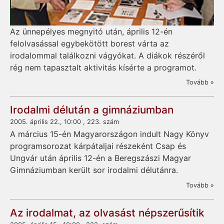
Az ünnepélyes megnyitó után, április 12-én
felolvasással egybekötött borest várta az
irodalommal találkozni vágyókat. A diákok részéről
rég nem tapasztalt aktivitás kísérte a programot.
Tovább »
Irodalmi délután a gimnáziumban
2005. április 22., 10:00 , 223. szám
A március 15-én Magyarországon indult Nagy Könyv
programsorozat kárpátaljai részeként Csap és
Ungvár után április 12-én a Beregszászi Magyar
Gimnáziumban került sor irodalmi délutánra.
Tovább »
Az irodalmat, az olvasást népszerűsítik