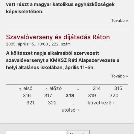
vett részt a magyar katolikus egyházközségek
képviseletében.
Tovább »
Szavalóverseny és díjátadás Ráton
2005. április 15., 10:00 , 222. szám
A költészet napja alkalmából szervezett
szavalóversenyt a KMKSZ Ráti Alapszervezete a
helyi általános iskolában, április 11-én.
Tovább »
Oldalak
« első
‹ előző
…
314
315
316
317
318
319
320
321
322
…
következő ›
utolsó »
Keresés űrlap
Keresés