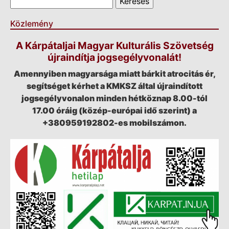
Közlemény
A Kárpátaljai Magyar Kulturális Szövetség
újraindítja jogsegélyvonalát!
Amennyiben magyarsága miatt bárkit atrocitás ér,
segítséget kérhet a KMKSZ által újraindított
jogsegélyvonalon minden hétköznap 8.00-tól
17.00 óráig (közép-európai idő szerint) a
+380959192802-es mobilszámon.