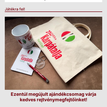
Játékra fel!
Ezentúl megújult ajándékcsomag várja
kedves rejtvénymegfejtőinket!