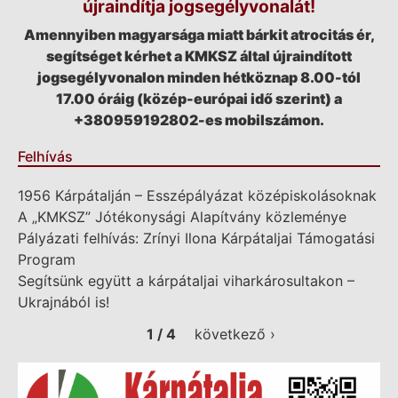
újraindítja jogsegélyvonalát!
Amennyiben magyarsága miatt bárkit atrocitás ér,
segítséget kérhet a KMKSZ által újraindított
jogsegélyvonalon minden hétköznap 8.00-tól
17.00 óráig (közép-európai idő szerint) a
+380959192802-es mobilszámon.
Felhívás
1956 Kárpátalján – Esszépályázat középiskolásoknak
A „KMKSZ” Jótékonysági Alapítvány közleménye
Pályázati felhívás: Zrínyi Ilona Kárpátaljai Támogatási
Program
Segítsünk együtt a kárpátaljai viharkárosultakon –
Ukrajnából is!
1 / 4
következő ›