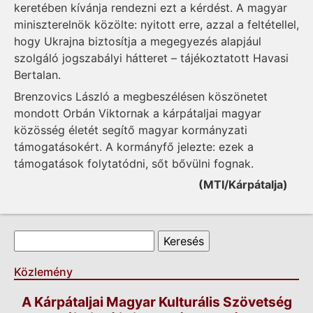
keretében kívánja rendezni ezt a kérdést. A magyar
miniszterelnök közölte: nyitott erre, azzal a feltétellel,
hogy Ukrajna biztosítja a megegyezés alapjául
szolgáló jogszabályi hátteret – tájékoztatott Havasi
Bertalan.
Brenzovics László a megbeszélésen köszönetet
mondott Orbán Viktornak a kárpátaljai magyar
közösség életét segítő magyar kormányzati
támogatásokért. A kormányfő jelezte: ezek a
támogatások folytatódni, sőt bővülni fognak.
(MTI/Kárpátalja)
Keresés űrlap
Keresés
Közlemény
A Kárpátaljai Magyar Kulturális Szövetség