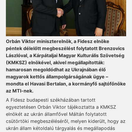
Orbán Viktor miniszterelnök, a Fidesz elnöke
péntek délelőtt megbeszélést folytatott Brenzovics
Lászlóval, a Kárpátaljai Magyar Kulturális Szövetség
(KMKSZ) elnökével, akivel megállapították:
hamarosan megoldódhat az Ukrajnában élő
magyarok kettős állampolgárságának ügye –
mondta el Havasi Bertalan, a kormányfő sajtófőnöke
az MTI-nek.
A Fidesz budapesti székházában tartott
egyeztetésen Orbán Viktor tájékoztatta a KMKSZ
elnökét az ukrán államfővel Máltán folytatott
csütörtöki megbeszéléséről, melyen kiderült, hogy az
ukrán állam kétoldalú tárgyalás és megállapodás