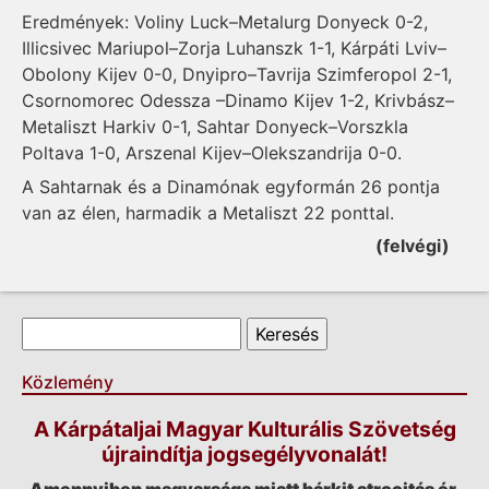
Eredmények: Voliny Luck–Metalurg Donyeck 0-2,
Illicsivec Mariupol–Zorja Luhanszk 1-1, Kárpáti Lviv–
Obolony Kijev 0-0, Dnyipro–Tavrija Szimferopol 2-1,
Csornomorec Odessza –Dinamo Kijev 1-2, Krivbász–
Metaliszt Harkiv 0-1, Sahtar Donyeck–Vorszkla
Poltava 1-0, Arszenal Kijev–Olekszandrija 0-0.
A Sahtarnak és a Dinamónak egyformán 26 pontja
van az élen, harmadik a Metaliszt 22 ponttal.
(felvégi)
Keresés űrlap
Keresés
Közlemény
A Kárpátaljai Magyar Kulturális Szövetség
újraindítja jogsegélyvonalát!