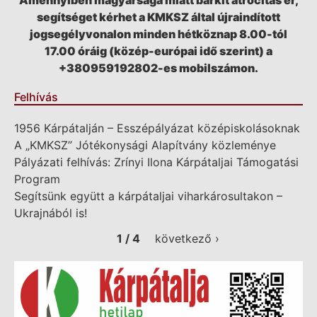
Amennyiben magyarsága miatt bárkit atrocitás ér,
segítséget kérhet a KMKSZ által újraindított
jogsegélyvonalon minden hétköznap 8.00-tól
17.00 óráig (közép-európai idő szerint) a
+380959192802-es mobilszámon.
Felhívás
1956 Kárpátalján – Esszépályázat középiskolásoknak
A „KMKSZ” Jótékonysági Alapítvány közleménye
Pályázati felhívás: Zrínyi Ilona Kárpátaljai Támogatási
Program
Segítsünk együtt a kárpátaljai viharkárosultakon –
Ukrajnából is!
1 / 4
következő ›