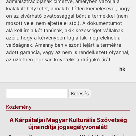
adminisztrációjának címezve, amelyben vázolja a
kialakult helyzetet, annak feltétlen kiemelésével, hogy
ön az elvárható óvatossággal bánt a termékkel (nem
mosott vele, nem ejtette el stb.). A dokumentumot
alá kell írnia két tanúnak, akik kezességet vállalnak
azért, hogy a kérvényben foglaltak megfelelnek a
valóságnak. Amennyiben viszont lejárt a termékre
adott garancia, vagy az nem is rendelkezett olyannal,
az üzletben jogosan követelik a drágakő árát.
hk
Keresés űrlap
Keresés
Közlemény
A Kárpátaljai Magyar Kulturális Szövetség
újraindítja jogsegélyvonalát!