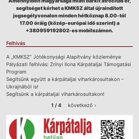
Amennyiben magyarsága miatt bárkit atrocitás ér,
segítséget kérhet a KMKSZ által újraindított
jogsegélyvonalon minden hétköznap 8.00-tól
17.00 óráig (közép-európai idő szerint) a
+380959192802-es mobilszámon.
Felhívás
A „KMKSZ” Jótékonysági Alapítvány közleménye
Pályázati felhívás: Zrínyi Ilona Kárpátaljai Támogatási
Program
Segítsünk együtt a kárpátaljai viharkárosultakon –
Ukrajnából is!
Segítsünk a kárpátaljai viharkárosultakon!
1 / 4
következő ›