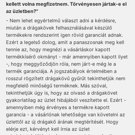
kellett volna megfizetnem. Törvényesen jártak-e el
az üzletben?"
- Nem lehet egyértelmű választ adni a kérdésre,
miután a drágakövek felhasználásával készülő
termékekre rendszerint igen rövid garanciát adnak.
Ezért a legelső dolog, amit a panaszosnak meg kell
tennie az, hogy megnézi a vásárláskor kapott
termékkísérő okmányt - már amennyiben kapott ilyet
-, hogy meggyőződjön róla, nem járt-e még le a
termék garanciája. A jogszabályok értelmében a
rosszul rögzített drágakövű gyűrűt tekinthetjük nem
megfelelő minőségű terméknek. Más szóval,
tekinthetjük úgy is, hogy az olvasó a drágakövet
gyakorlatilag az üzlet hibájából veszítette el. Ezért -
amennyiben még érvényes a termékre kapott
garancia - a vásárlónak lehetősége van követelni az
üzlettől az új drágakő árának megtérítését. Hogy
elérje ezt, kérvényt kell írnia az üzlet