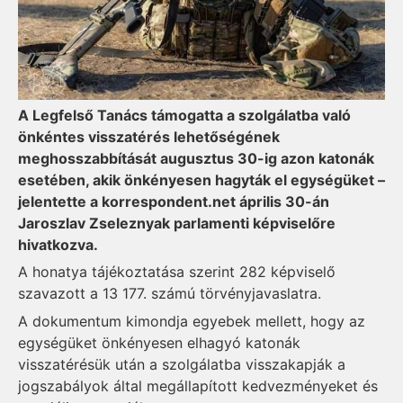
A Legfelső Tanács támogatta a szolgálatba való
önkéntes visszatérés lehetőségének
meghosszabbítását augusztus 30-ig azon katonák
esetében, akik önkényesen hagyták el egységüket –
jelentette a korrespondent.net április 30-án
Jaroszlav Zseleznyak parlamenti képviselőre
hivatkozva.
A honatya tájékoztatása szerint 282 képviselő
szavazott a 13 177. számú törvényjavaslatra.
A dokumentum kimondja egyebek mellett, hogy az
egységüket önkényesen elhagyó katonák
visszatérésük után a szolgálatba visszakapják a
jogszabályok által megállapított kedvezményeket és