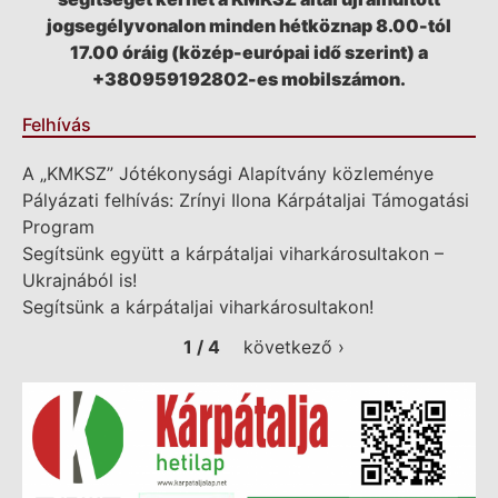
jogsegélyvonalon minden hétköznap 8.00-tól
17.00 óráig (közép-európai idő szerint) a
+380959192802-es mobilszámon.
Felhívás
A „KMKSZ” Jótékonysági Alapítvány közleménye
Pályázati felhívás: Zrínyi Ilona Kárpátaljai Támogatási
Program
Segítsünk együtt a kárpátaljai viharkárosultakon –
Ukrajnából is!
Segítsünk a kárpátaljai viharkárosultakon!
1 / 4
következő ›