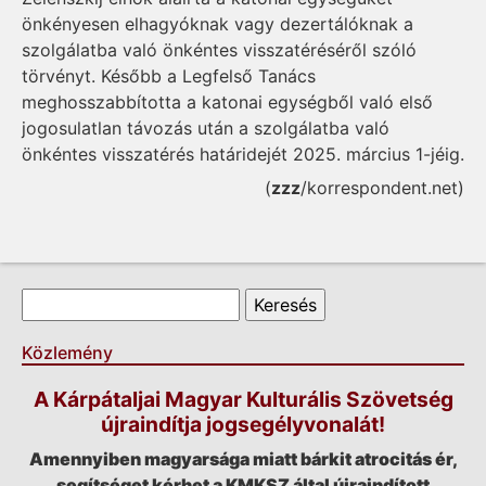
önkényesen elhagyóknak vagy dezertálóknak a
szolgálatba való önkéntes visszatéréséről szóló
törvényt. Később a Legfelső Tanács
meghosszabbította a katonai egységből való első
jogosulatlan távozás után a szolgálatba való
önkéntes visszatérés határidejét 2025. március 1-jéig.
(
zzz
/korrespondent.net)
Keresés űrlap
Keresés
Közlemény
A Kárpátaljai Magyar Kulturális Szövetség
újraindítja jogsegélyvonalát!
Amennyiben magyarsága miatt bárkit atrocitás ér,
segítséget kérhet a KMKSZ által újraindított