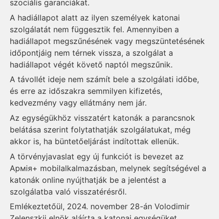
szociális garanciákat.
A hadiállapot alatt az ilyen személyek katonai
szolgálatát nem függesztik fel. Amennyiben a
hadiállapot megszűnésének vagy megszüntetésének
időpontjáig nem térnek vissza, a szolgálat a
hadiállapot végét követő naptól megszűnik.
A távollét ideje nem számít bele a szolgálati időbe,
és erre az időszakra semmilyen kifizetés,
kedvezmény vagy ellátmány nem jár.
Az egységükhöz visszatért katonák a parancsnok
belátása szerint folytathatják szolgálatukat, még
akkor is, ha büntetőeljárást indítottak ellenük.
A törvényjavaslat egy új funkciót is bevezet az
Армія+ mobilalkalmazásban, melynek segítségével a
katonák online nyújthatják be a jelentést a
szolgálatba való visszatérésről.
Emlékeztetőül, 2024. november 28-án Volodimir
Zelenszkij elnök aláírta a katonai egységüket