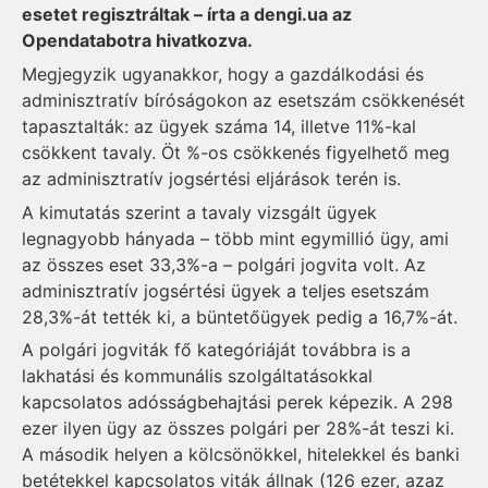
esetet regisztráltak – írta a dengi.ua az
Opendatabotra hivatkozva.
Megjegyzik ugyanakkor, hogy a gazdálkodási és
adminisztratív bíróságokon az esetszám csökkenését
tapasztalták: az ügyek száma 14, illetve 11%-kal
csökkent tavaly. Öt %-os csökkenés figyelhető meg
az adminisztratív jogsértési eljárások terén is.
A kimutatás szerint a tavaly vizsgált ügyek
legnagyobb hányada – több mint egymillió ügy, ami
az összes eset 33,3%-a – polgári jogvita volt. Az
adminisztratív jogsértési ügyek a teljes esetszám
28,3%-át tették ki, a büntetőügyek pedig a 16,7%-át.
A polgári jogviták fő kategóriáját továbbra is a
lakhatási és kommunális szolgáltatásokkal
kapcsolatos adósságbehajtási perek képezik. A 298
ezer ilyen ügy az összes polgári per 28%-át teszi ki.
A második helyen a kölcsönökkel, hitelekkel és banki
betétekkel kapcsolatos viták állnak (126 ezer, azaz