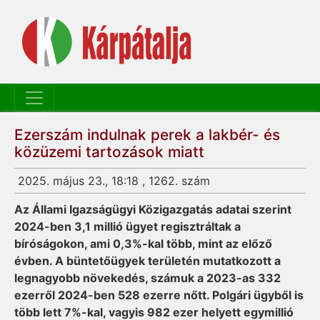
Ezerszám indulnak perek a lakbér- és
közüzemi tartozások miatt
2025. május 23., 18:18 , 1262. szám
Az Állami Igazságügyi Közigazgatás adatai szerint
2024-ben 3,1 millió ügyet regisztráltak a
bíróságokon, ami 0,3%-kal több, mint az előző
évben. A büntetőügyek területén mutatkozott a
legnagyobb növekedés, számuk a 2023-as 332
ezerről 2024-ben 528 ezerre nőtt. Polgári ügyből is
több lett 7%-kal, vagyis 982 ezer helyett egymillió