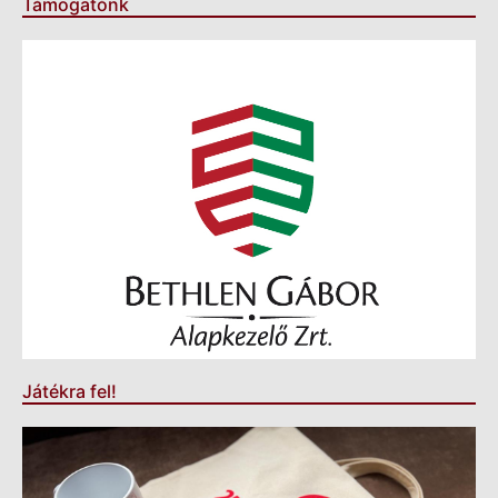
Támogatónk
Játékra fel!