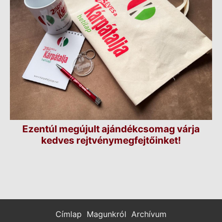
Ezentúl megújult ajándékcsomag várja
kedves rejtvénymegfejtőinket!
Címlap
Magunkról
Archívum