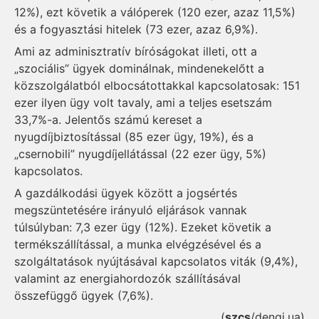
12%), ezt követik a válóperek (120 ezer, azaz 11,5%)
és a fogyasztási hitelek (73 ezer, azaz 6,9%).
Ami az adminisztratív bíróságokat illeti, ott a
„szociális” ügyek dominálnak, mindenekelőtt a
közszolgálatból elbocsátottakkal kapcsolatosak: 151
ezer ilyen ügy volt tavaly, ami a teljes esetszám
33,7%-a. Jelentős számú kereset a
nyugdíjbiztosítással (85 ezer ügy, 19%), és a
„csernobili” nyugdíjellátással (22 ezer ügy, 5%)
kapcsolatos.
A gazdálkodási ügyek között a jogsértés
megszüntetésére irányuló eljárások vannak
túlsúlyban: 7,3 ezer ügy (12%). Ezeket követik a
termékszállítással, a munka elvégzésével és a
szolgáltatások nyújtásával kapcsolatos viták (9,4%),
valamint az energiahordozók szállításával
összefüggő ügyek (7,6%).
(
szcs
/dengi.ua)