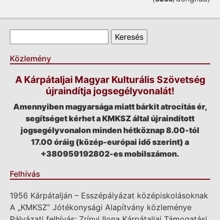
Keresés űrlap
Keresés
Közlemény
A Kárpátaljai Magyar Kulturális Szövetség
újraindítja jogsegélyvonalát!
Amennyiben magyarsága miatt bárkit atrocitás ér,
segítséget kérhet a KMKSZ által újraindított
jogsegélyvonalon minden hétköznap 8.00-tól
17.00 óráig (közép-európai idő szerint) a
+380959192802-es mobilszámon.
Felhívás
1956 Kárpátalján – Esszépályázat középiskolásoknak
A „KMKSZ” Jótékonysági Alapítvány közleménye
Pályázati felhívás: Zrínyi Ilona Kárpátaljai Támogatási