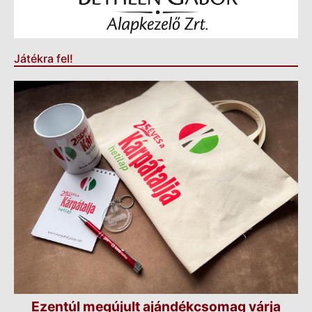
Játékra fel!
Ezentúl megújult ajándékcsomag várja