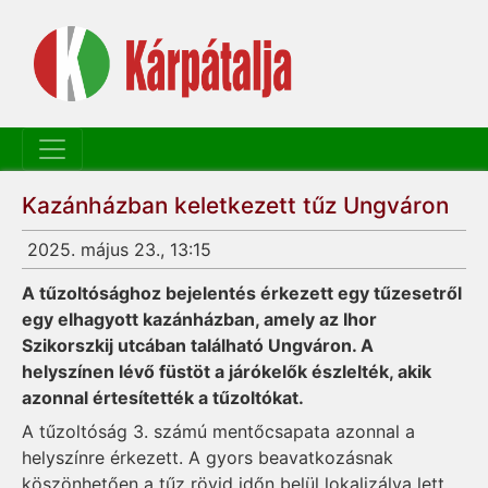
Kazánházban keletkezett tűz Ungváron
2025. május 23., 13:15
A tűzoltósághoz bejelentés érkezett egy tűzesetről
egy elhagyott kazánházban, amely az Ihor
Szikorszkij utcában található Ungváron. A
helyszínen lévő füstöt a járókelők észlelték, akik
azonnal értesítették a tűzoltókat.
A tűzoltóság 3. számú mentőcsapata azonnal a
helyszínre érkezett. A gyors beavatkozásnak
köszönhetően a tűz rövid időn belül lokalizálva lett,