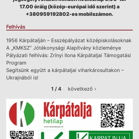
17.00 óráig (közép-európai idő szerint) a
+380959192802-es mobilszámon.
Felhívás
1956 Kárpátalján – Esszépályázat középiskolásoknak
A „KMKSZ” Jótékonysági Alapítvány közleménye
Pályázati felhívás: Zrínyi Ilona Kárpátaljai Támogatási
Program
Segítsünk együtt a kárpátaljai viharkárosultakon –
Ukrajnából is!
1 / 4
következő ›