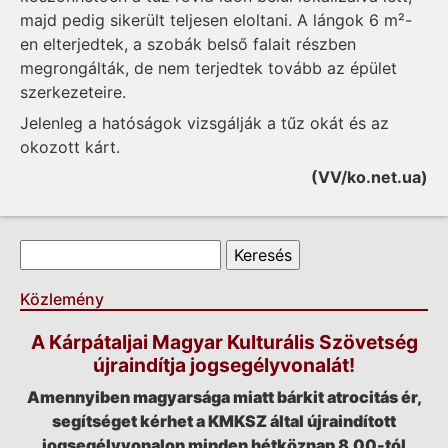
majd pedig sikerült teljesen eloltani. A lángok 6 m²-
en elterjedtek, a szobák belső falait részben
megrongálták, de nem terjedtek tovább az épület
szerkezeteire.
Jelenleg a hatóságok vizsgálják a tűz okát és az
okozott kárt.
(VV/ko.net.ua)
Keresés űrlap
Keresés
Közlemény
A Kárpátaljai Magyar Kulturális Szövetség
újraindítja jogsegélyvonalát!
Amennyiben magyarsága miatt bárkit atrocitás ér,
segítséget kérhet a KMKSZ által újraindított
jogsegélyvonalon minden hétköznap 8.00-tól