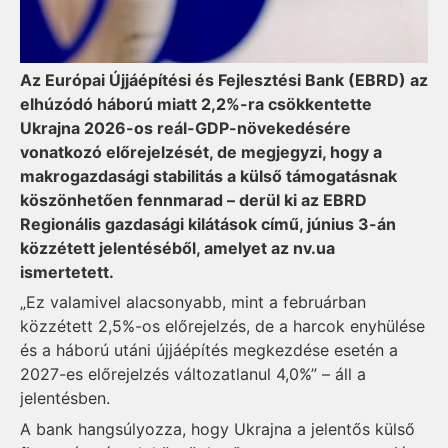
Az Európai Újjáépítési és Fejlesztési Bank (EBRD) az
elhúzódó háború miatt 2,2%-ra csökkentette
Ukrajna 2026-os reál-GDP-növekedésére
vonatkozó előrejelzését, de megjegyzi, hogy a
makrogazdasági stabilitás a külső támogatásnak
köszönhetően fennmarad – derül ki az EBRD
Regionális gazdasági kilátások című, június 3-án
közzétett jelentéséből, amelyet az nv.ua
ismertetett.
„Ez valamivel alacsonyabb, mint a februárban
közzétett 2,5%-os előrejelzés, de a harcok enyhülése
és a háború utáni újjáépítés megkezdése esetén a
2027-es előrejelzés változatlanul 4,0%” – áll a
jelentésben.
A bank hangsúlyozza, hogy Ukrajna a jelentős külső