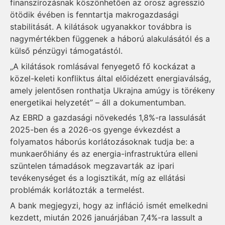
finanszírozásnak köszönhetően az orosz agresszió
ötödik évében is fenntartja makrogazdasági
stabilitását. A kilátások ugyanakkor továbbra is
nagymértékben függenek a háború alakulásától és a
külső pénzügyi támogatástól.
„A kilátások romlásával fenyegető fő kockázat a
közel-keleti konfliktus által előidézett energiaválság,
amely jelentősen ronthatja Ukrajna amúgy is törékeny
energetikai helyzetét” – áll a dokumentumban.
Az EBRD a gazdasági növekedés 1,8%-ra lassulását
2025-ben és a 2026-os gyenge évkezdést a
folyamatos háborús korlátozásoknak tudja be: a
munkaerőhiány és az energia-infrastruktúra elleni
szüntelen támadások megzavarták az ipari
tevékenységet és a logisztikát, míg az ellátási
problémák korlátozták a termelést.
A bank megjegyzi, hogy az infláció ismét emelkedni
kezdett, miután 2026 januárjában 7,4%-ra lassult a