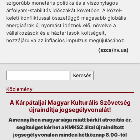
szigorúbb monetáris politika és a viszonylagos
árfolyam-stabilitás időszakát követően. A közel-
keleti konfliktussal összefüggő magasabb globális
energiaárak új nyomást idéznek elő, növelve a
vállalkozások és a háztartások költségeit,
hozzájárulva az inflációs impulzus megújulásához.
(szcs/nv.ua)
Keresés űrlap
Keresés
Közlemény
A Kárpátaljai Magyar Kulturális Szövetség
újraindítja jogsegélyvonalát!
Amennyiben magyarsága miatt bárkit atrocitás ér,
segítséget kérhet a KMKSZ által újraindított
jogsegélyvonalon minden hétköznap 8.00-tól