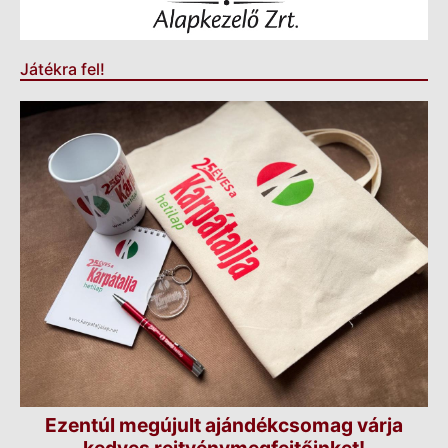
Játékra fel!
Ezentúl megújult ajándékcsomag várja