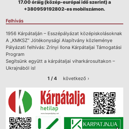
17.00 óráig (közép-európai idő szerint) a
+380959192802-es mobilszámon.
Felhívás
1956 Kárpátalján – Esszépályázat középiskolásoknak
A „KMKSZ” Jótékonysági Alapítvány közleménye
Pályázati felhívás: Zrínyi Ilona Kárpátaljai Támogatási
Program
Segítsünk együtt a kárpátaljai viharkárosultakon –
Ukrajnából is!
1 / 4
következő ›