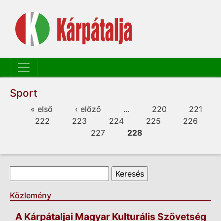
Sport
Oldalak
« első
‹ előző
…
220
221
222
223
224
225
226
227
228
Keresés űrlap
Keresés
Közlemény
A Kárpátaljai Magyar Kulturális Szövetség