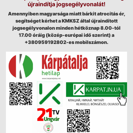
újraindítja jogsegélyvonalát!
Amennyiben magyarsága miatt bárkit atrocitás ér,
segítséget kérhet a KMKSZ által újraindított
jogsegélyvonalon minden hétköznap 8.00-tól
17.00 óráig (közép-európai idő szerint) a
+380959192802-es mobilszámon.