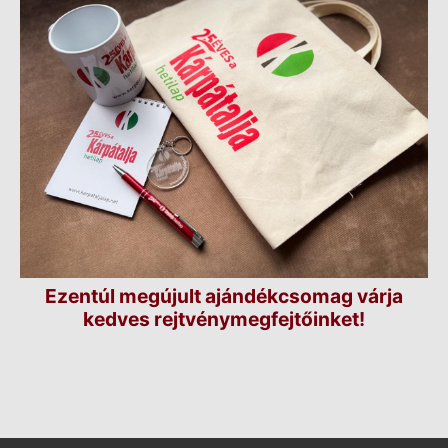
Ezentúl megújult ajándékcsomag várja
kedves rejtvénymegfejtőinket!