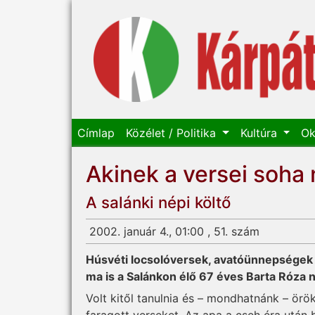
Címlap
Közélet / Politika
Kultúra
Ok
Akinek a versei soha
A salánki népi költő
2002. január 4., 01:00 , 51. szám
Húsvéti locsolóversek, avatóünnepségek b
ma is a Salánkon élő 67 éves Barta Róza né
Volt kitől tanulnia és – mondhatnánk – örök
faragott verseket. Az apa a cseh éra után