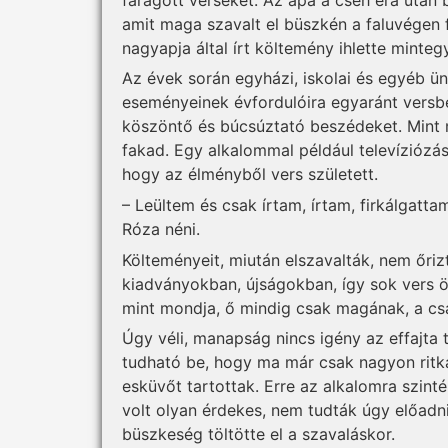
amit maga szavalt el büszkén a faluvégen f
nagyapja által írt költemény ihlette minteg
Az évek során egyházi, iskolai és egyéb ü
eseményeinek évfordulóira egyaránt versbe 
köszöntő és búcsúztató beszédeket. Mint mo
fakad. Egy alkalommal például televíziózás
hogy az élményből vers született.
– Leültem és csak írtam, írtam, firkálgattam
Róza néni.
Költeményeit, miután elszavalták, nem őri
kiadványokban, újságokban, így sok vers ör
mint mondja, ő mindig csak magának, a csal
Úgy véli, manapság nincs igény az effajta
tudható be, hogy ma már csak nagyon ritk
esküvőt tartottak. Erre az alkalomra szint
volt olyan érdekes, nem tudták úgy előadn
büszkeség töltötte el a szavaláskor.