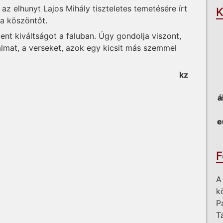
az elhunyt Lajos Mihály tiszteletes temetésére írt
K
a köszöntőt.
lent kiváltságot a faluban. Úgy gondolja viszont,
almat, a verseket, azok egy kicsit más szemmel
kz
á
e
F
A
k
P
T