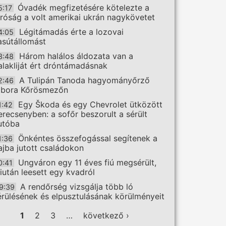
Óvadék megfizetésére kötelezte a
5:17
íróság a volt amerikai ukrán nagykövetet
Légitámadás érte a lozovai
4:05
asútállomást
Három halálos áldozata van a
3:48
alakliját ért dróntámadásnak
A Tulipán Tanoda hagyományőrző
2:46
ábora Kőrösmezőn
Egy Škoda és egy Chevrolet ütközött
1:42
erecsenyben: a sofőr beszorult a sérült
utóba
Önkéntes összefogással segítenek a
1:36
ajba jutott családokon
Ungváron egy 11 éves fiú megsérült,
0:41
iután leesett egy kvadról
A rendőrség vizsgálja több ló
9:39
érülésének és elpusztulásának körülményeit
ldalak
1
2
3
…
következő ›