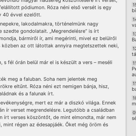
1
elállított pódiumon. Róza néni első versét is egy
b
y 40 évvel ezelőtt.
1
nnepekre, lakodalmakra, történelmünk nagy
v
szedte gondolatait. „Megrendelésre” is írt
1
ndja, bármiről ír, ami megérinti, mivel ez belülről
B
 közben az ott látottak annyira megtetszettek neki,
1
t
, s fél órán belül már el is készült a vers – meséli
1
P
a
zték meg a faluban. Soha nem jelentek meg
1
ökre eltűnt. Róza néni ezt nemigen bánja, hisz,
b
ádnak és a falunak írt.
1
 tevékenységre, mert ez már a diszkó világa. Ennek
m
án ír verset megrendelésre. Legutóbb a családban
0
én írt verses köszöntőt, de mint elmondta, már nem
s
i, mint régen az édesapjáék. Őket még öröm és
O