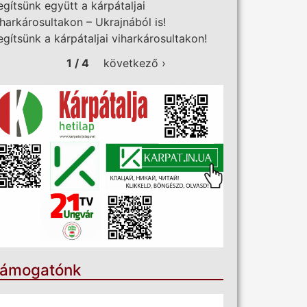
egítsünk együtt a kárpátaljai
iharkárosultakon – Ukrajnából is!
egítsünk a kárpátaljai viharkárosultakon!
1 / 4
következő ›
ámogatónk