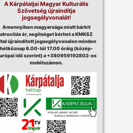
A Kárpátaljai Magyar Kulturális
Szövetség újraindítja
jogsegélyvonalát!
Amennyiben magyarsága miatt bárkit
atrocitás ér, segítséget kérhet a KMKSZ
ltal újraindított jogsegélyvonalon minden
hétköznap 8.00-tól 17.00 óráig (közép-
urópai idő szerint) a +380959192802-es
mobilszámon.