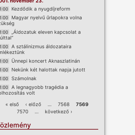
001. november 23.
Kezdődik a nyugdíjreform
1:00
Magyar nyelvű űrlapokra volna
1:00
zükség
„Áldozatuk eleven kapcsolat a
1:00
últtal”
A sztálinizmus áldozataira
1:00
mlékeztünk
Ünnepi koncert Aknaszlatinán
1:00
Nekünk két halottak napja jutott
1:00
Számolnak
1:00
A legnagyobb tragédia a
1:00
olhozosítás volt
ldalak
« első
‹ előző
…
7568
7569
7570
…
következő ›
özlemény