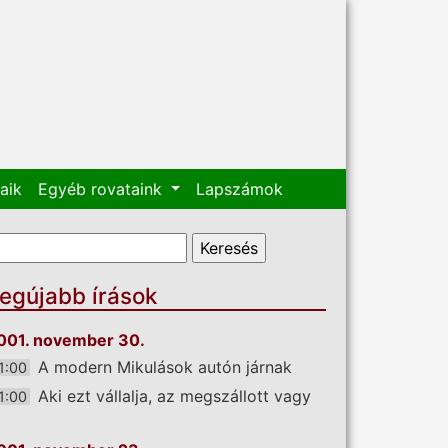
aik
Egyéb rovataink
Lapszámok
eresés űrlap
eresés
egújabb írások
001. november 30.
A modern Mikulások autón járnak
1:00
Aki ezt vállalja, az megszállott vagy
1:00