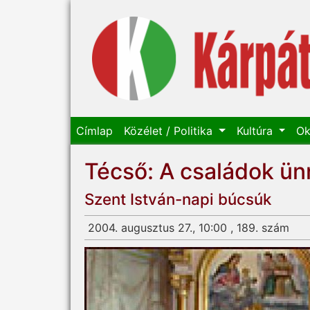
Címlap
Közélet / Politika
Kultúra
Ok
Técső: A családok ünn
Szent István-napi búcsúk
2004. augusztus 27., 10:00 , 189. szám