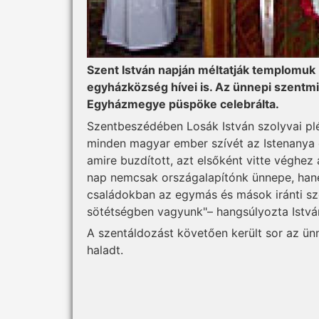
Szent István napján méltatják templomuk 
egyházközség hívei is. Az ünnepi szentmi
Egyházmegye püspöke celebrálta.
Szentbeszédében Losák István szolyvai plébá
minden magyar ember szívét az Istenanya o
amire buzdított, azt elsőként vitte véghez 
nap nemcsak országalapítónk ünnepe, han
családokban az egymás és mások iránti sze
sötétségben vagyunk"– hangsúlyozta Istvá
A szentáldozást követően került sor az ün
haladt.