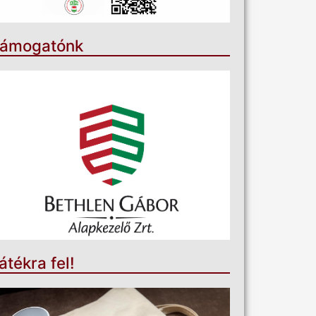
ámogatónk
átékra fel!