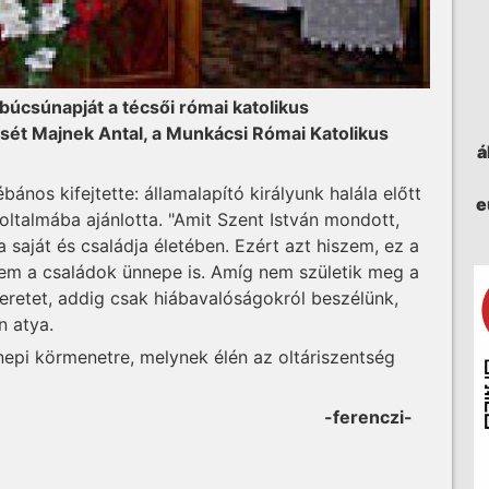
búcsúnapját a técsői római katolikus
sét Majnek Antal, a Munkácsi Római Katolikus
á
nos kifejtette: államalapító királyunk halála előtt
e
ltalmába ajánlotta. "Amit Szent István mondott,
a saját és családja életében. Ezért azt hiszem, ez a
em a családok ünnepe is. Amíg nem születik meg a
retet, addig csak hiábavalóságokról beszélünk,
n atya.
nepi körmenetre, melynek élén az oltáriszentség
-ferenczi-