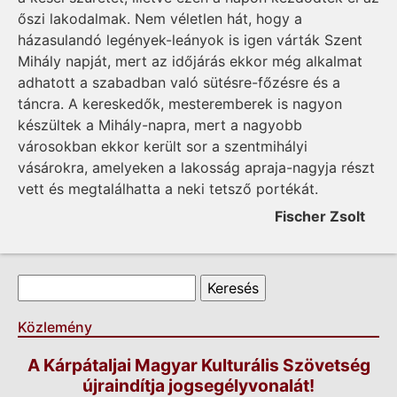
őszi lakodalmak. Nem véletlen hát, hogy a
házasulandó legények-leányok is igen várták Szent
Mihály napját, mert az időjárás ekkor még alkalmat
adhatott a szabadban való sütésre-főzésre és a
táncra. A kereskedők, mesteremberek is nagyon
készültek a Mihály-napra, mert a nagyobb
városokban ekkor került sor a szentmihályi
vásárokra, amelyeken a lakosság apraja-nagyja részt
vett és megtalálhatta a neki tetsző portékát.
Fischer Zsolt
Keresés űrlap
Keresés
Közlemény
A Kárpátaljai Magyar Kulturális Szövetség
újraindítja jogsegélyvonalát!