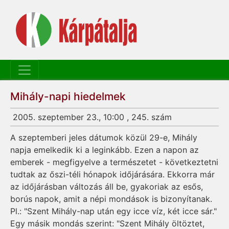
Mihály-napi hiedelmek
2005. szeptember 23., 10:00 , 245. szám
A szeptemberi jeles dátumok közül 29-e, Mihály
napja emelkedik ki a leginkább. Ezen a napon az
emberek - megfigyelve a természetet - következtetni
tudtak az őszi-téli hónapok időjárására. Ekkorra már
az időjárásban változás áll be, gyakoriak az esős,
borús napok, amit a népi mondások is bizonyítanak.
Pl.: "Szent Mihály-nap után egy icce víz, két icce sár."
Egy másik mondás szerint: "Szent Mihály öltöztet,