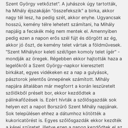
Szent György vetkőztet". A juhászok úgy tartották,
ha Mihály éjszakáján "összefekszik" a birka, akkor
nagy tél lesz, ha pedig szét, akkor enyhe. Ugyancsak
hosszú, kemény télre lehetett számítani, ha Mihály
napjáig a fecskék még nem mentek el. Amennyiben
pedig ezen a napon erős szél fújt és dörgött az ég,
akkor jó őszt, de kemény telet vártak a földművesek.
"Szent Mihálykor keleti szél/Igen komoly telet ígér" -
mondják az öregek. Régebben ekkor hajtották haza a
legelőkről a Szent György-napkor kieresztett
birkákat, egyes vidékeken ez a nap a gulyások,
pásztorok jelentős ünnepének számított. Mihály
napjára általában már megforrt a korán leszüretelt
szőlőkből préselt bor, ekkor kezdődtek a
pálinkafőzések is. Ezért hívták a szőlősgazdák sok
helyen ezt a napot Borszűrő Szent Mihály napjának.
Sok településen ehhez a dátumhoz kötötték a
kukoricatörést is. Egyes szőlősgazdák ekkor kezdték
a kései szüretet, illetve ezen a napon kezdődtek el az