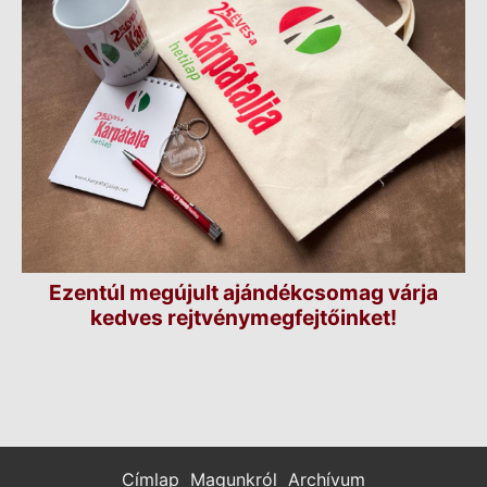
Ezentúl megújult ajándékcsomag várja
kedves rejtvénymegfejtőinket!
Címlap
Magunkról
Archívum