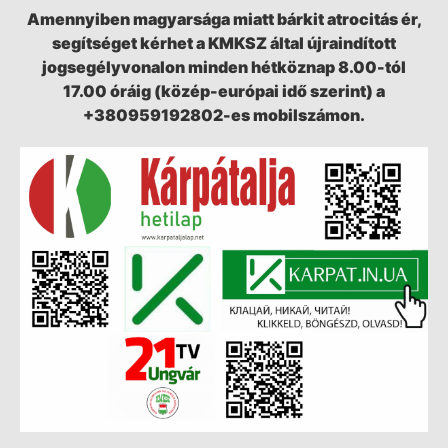
Amennyiben magyarsága miatt bárkit atrocitás ér,
segítséget kérhet a KMKSZ által újraindított
jogsegélyvonalon minden hétköznap 8.00-tól
17.00 óráig (közép-európai idő szerint) a
+380959192802-es mobilszámon.