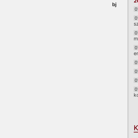
2
bj
0
0
s
0
m
0
e
0
0
0
0
k
O
K