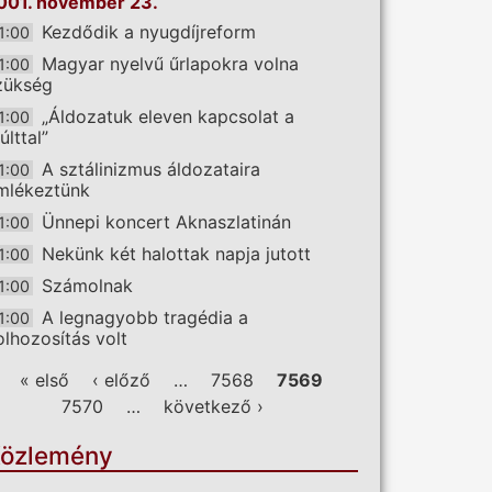
001. november 23.
Kezdődik a nyugdíjreform
1:00
Magyar nyelvű űrlapokra volna
1:00
zükség
„Áldozatuk eleven kapcsolat a
1:00
últtal”
A sztálinizmus áldozataira
1:00
mlékeztünk
Ünnepi koncert Aknaszlatinán
1:00
Nekünk két halottak napja jutott
1:00
Számolnak
1:00
A legnagyobb tragédia a
1:00
olhozosítás volt
ldalak
« első
‹ előző
…
7568
7569
7570
…
következő ›
özlemény