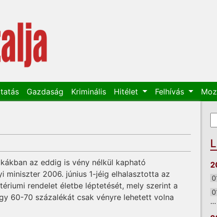
tatás
Gazdaság
Kriminális
Hitélet
Felhívás
Moz
K
K
L
tikákban az eddig is vény nélkül kapható
2
 miniszter 2006. június 1-jéig elhalasztotta az
0
tériumi rendelet életbe léptetését, mely szerint a
0
y 60-70 százalékát csak vényre lehetett volna
...