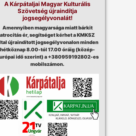
A Kárpátaljai Magyar Kulturális
Szövetség újraindítja
jogsegélyvonalát!
Amennyiben magyarsága miatt bárkit
atrocitás ér, segítséget kérhet a KMKSZ
ltal újraindított jogsegélyvonalon minden
hétköznap 8.00-tól 17.00 óráig (közép-
urópai idő szerint) a +380959192802-es
mobilszámon.