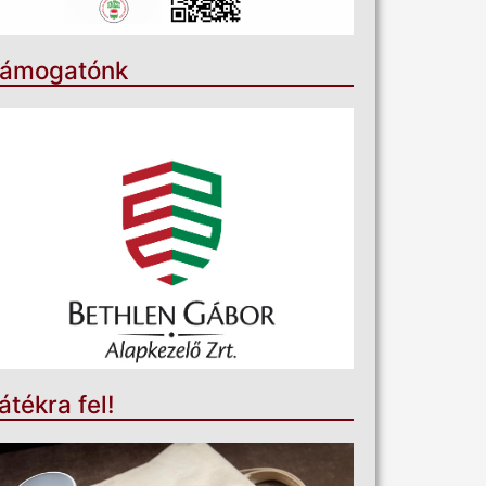
ámogatónk
átékra fel!