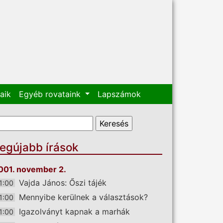
aik
Egyéb rovataink
Lapszámok
eresés űrlap
eresés
egújabb írások
001. november 2.
Vajda János: Őszi tájék
1:00
Mennyibe kerülnek a választások?
1:00
Igazolványt kapnak a marhák
1:00