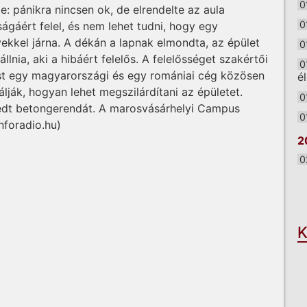
0
: pánikra nincsen ok, de elrendelte az aula
0
ágáért felel, és nem lehet tudni, hogy egy
kkel járna. A dékán a lapnak elmondta, az épület
0
llnia, aki a hibáért felelős. A felelősséget szakértői
0
zést egy magyarországi és egy romániai cég közösen
é
lják, hogyan lehet megszilárdítani az épületet.
0
edt betongerendát. A marosvásárhelyi Campus
0
inforadio.hu)
2
0
O
K