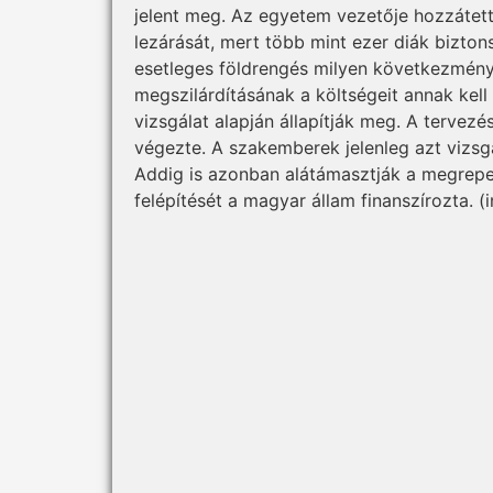
jelent meg. Az egyetem vezetője hozzátette
lezárását, mert több mint ezer diák biztons
esetleges földrengés milyen következménye
megszilárdításának a költségeit annak kell á
vizsgálat alapján állapítják meg. A terve
végezte. A szakemberek jelenleg azt vizsgá
Addig is azonban alátámasztják a megrep
felépítését a magyar állam finanszírozta. (