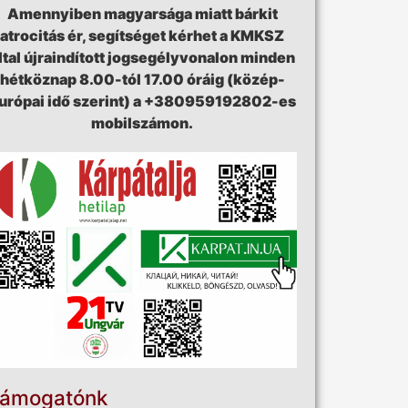
Amennyiben magyarsága miatt bárkit
atrocitás ér, segítséget kérhet a KMKSZ
ltal újraindított jogsegélyvonalon minden
hétköznap 8.00-tól 17.00 óráig (közép-
urópai idő szerint) a +380959192802-es
mobilszámon.
ámogatónk