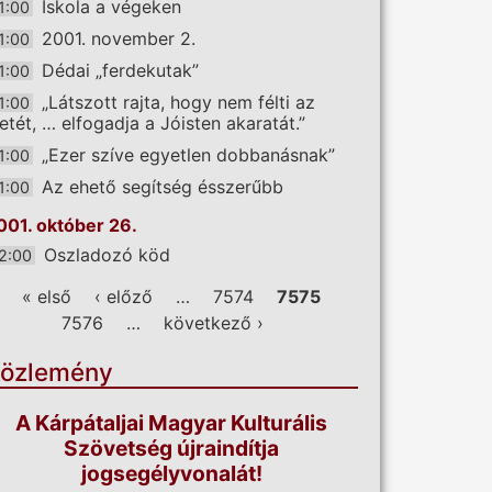
Iskola a végeken
1:00
2001. november 2.
1:00
Dédai „ferdekutak”
1:00
„Látszott rajta, hogy nem félti az
1:00
letét, … elfogadja a Jóisten akaratát.”
„Ezer szíve egyetlen dobbanásnak”
1:00
Az ehető segítség ésszerűbb
1:00
001. október 26.
Oszladozó köd
2:00
ldalak
« első
‹ előző
…
7574
7575
7576
…
következő ›
özlemény
A Kárpátaljai Magyar Kulturális
Szövetség újraindítja
jogsegélyvonalát!