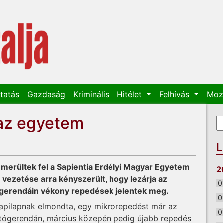
tatás
Gazdaság
Kriminális
Hitélet
Felhívás
Moz
 az egyetem
K
K
L
 merültek fel a Sapientia Erdélyi Magyar Egyetem
2
vezetése arra kényszerült, hogy lezárja az
0
tógerendáin vékony repedések jelentek meg.
0
apilapnak elmondta, egy mikrorepedést már az
0
artógerendán, március közepén pedig újabb repedés