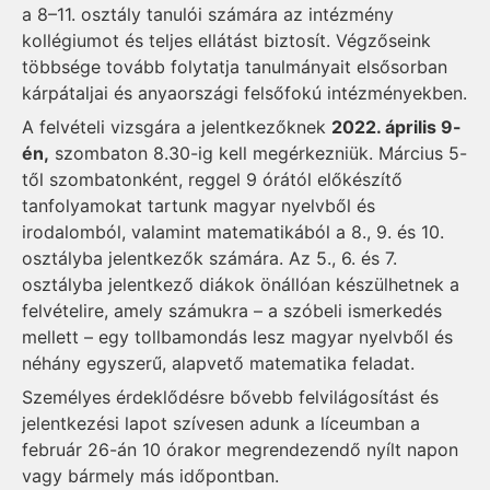
a 8–11. osztály tanulói számára az intézmény
kollégiumot és teljes ellátást biztosít. Végzőseink
többsége tovább folytatja tanulmányait elsősorban
kárpátaljai és anyaországi felsőfokú intézményekben.
A felvételi vizsgára a jelentkezőknek
2022. április 9-
én,
szombaton 8.30-ig kell megérkezniük. Március 5-
től szombatonként, reggel 9 órától előkészítő
tanfolyamokat tartunk magyar nyelvből és
irodalomból, valamint matematikából a 8., 9. és 10.
osztályba jelentkezők számára. Az 5., 6. és 7.
osztályba jelentkező diákok önállóan készülhetnek a
felvételire, amely számukra – a szóbeli ismerkedés
mellett – egy tollbamondás lesz magyar nyelvből és
néhány egyszerű, alapvető matematika feladat.
Személyes érdeklődésre bővebb felvilágosítást és
jelentkezési lapot szívesen adunk a líceumban a
február 26-án 10 órakor megrendezendő nyílt napon
vagy bármely más időpontban.