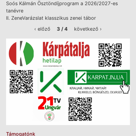
Soós Kálmán Ösztöndíjprogram a 2026/2027-es
tanévre
II. ZeneVarázslat klasszikus zenei tábor
‹ előző
3 / 4
következő ›
Támogatónk