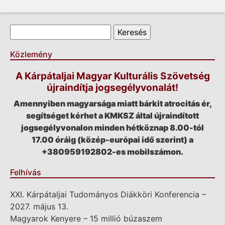
Keresés űrlap
Keresés
Közlemény
A Kárpátaljai Magyar Kulturális Szövetség
újraindítja jogsegélyvonalát!
Amennyiben magyarsága miatt bárkit atrocitás ér,
segítséget kérhet a KMKSZ által újraindított
jogsegélyvonalon minden hétköznap 8.00-tól
17.00 óráig (közép-európai idő szerint) a
+380959192802-es mobilszámon.
Felhívás
XXI. Kárpátaljai Tudományos Diákköri Konferencia –
2027. május 13.
Magyarok Kenyere – 15 millió búzaszem