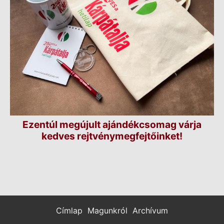
Ezentúl megújult ajándékcsomag várja
kedves rejtvénymegfejtőinket!
Címlap
Magunkról
Archívum