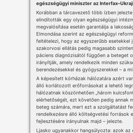
egészségügyi miniszter az Interfax–Ukraj
Korábban a tárcavezető több ízben jelezte
elindították egy olyan egészségügyi intéz
megvalósítása esetén garantálja a lakossá
Elmondása szerint az egészségügyi reform 
feltételezi, hogy az egyszerűbb esetekkel 
szakorvosi ellátás pedig magasabb szinten
páciens diagnózisától függően a beteget 
irányítják, amely rendelkezik minden szük
berendezésekkel és gyógyszerekkel – a min
A képesített kórházak hálózatára azért v
álló korlátozott erőforrásokat a lehető leg
hálózatnak köszönhetően „három kulcsfonto
elérhetőségét, ezt követően pedig annak m
beteg számára, mert ezt a szolgáltatást f
rendelkezésre álló költségvetési források
fejlesztésére irányulnak majd – jelezte.
Ljasko ugyanakkor hangsúlyozta: azok az