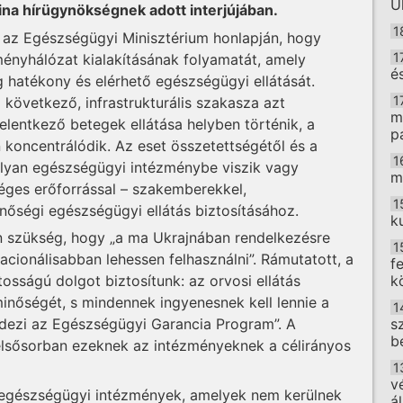
U
ina hírügynökségnek adott interjújában.
1
 az Egészségügyi Minisztérium honlapján, hogy
1
ményhálózat kialakításának folyamatát, amely
é
g hatékony és elérhető egészségügyi ellátását.
1
következő, infrastrukturális szakasza azt
m
jelentkező betegek ellátása helyben történik, a
p
 koncentrálódik. Az eset összetettségétől és a
1
olyan egészségügyi intézménybe viszik vagy
m
séges erőforrással – szakemberekkel,
1
őségi egészségügyi ellátás biztosításához.
k
an szükség, hogy „a ma Ukrajnában rendelkezésre
1
racionálisabban lehessen felhasználni”. Rámutatott, a
f
k
sságú dolgot biztosítunk: az orvosi ellátás
inőségét, s mindennek ingyenesnek kell lennie a
1
s
edezi az Egészségügyi Garancia Program”. A
b
 elsősorban ezeknek az intézményeknek a célirányos
1
v
 egészségügyi intézmények, amelyek nem kerülnek
á