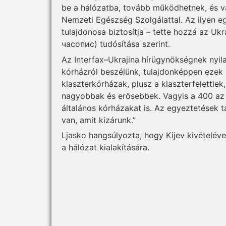
be a hálózatba, tovább működhetnek, és vá
Nemzeti Egészség Szolgálattal. Az ilyen e
tulajdonosa biztosítja – tette hozzá az U
часопис) tudósítása szerint.
Az Interfax–Ukrajina hírügynökségnek nyil
kórházról beszélünk, tulajdonképpen ezek
klaszterkórházak, plusz a klaszterfelettiek
nagyobbak és erősebbek. Vagyis a 400 az 
általános kórházakat is. Az egyeztetések t
van, amit kizárunk.”
Ljasko hangsúlyozta, hogy Kijev kivételéve
a hálózat kialakítására.