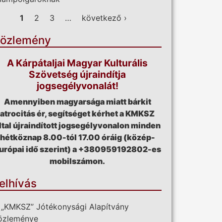
ldalak
1
2
3
…
következő ›
özlemény
A Kárpátaljai Magyar Kulturális
Szövetség újraindítja
jogsegélyvonalát!
Amennyiben magyarsága miatt bárkit
atrocitás ér, segítséget kérhet a KMKSZ
ltal újraindított jogsegélyvonalon minden
hétköznap 8.00-tól 17.00 óráig (közép-
urópai idő szerint) a +380959192802-es
mobilszámon.
elhívás
 „KMKSZ” Jótékonysági Alapítvány
özleménye