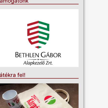
ámogatónk
átékra fel!