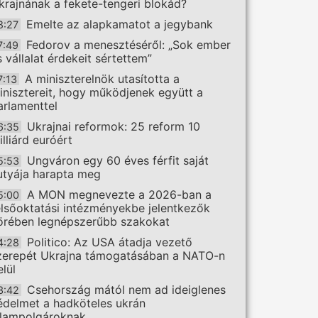
krajnának a fekete-tengeri blokád?
Emelte az alapkamatot a jegybank
8:27
Fedorov a menesztéséről: „Sok ember
7:49
s vállalat érdekeit sértettem”
A miniszterelnök utasította a
7:13
inisztereit, hogy működjenek együtt a
arlamenttel
Ukrajnai reformok: 25 reform 10
6:35
illiárd euróért
Ungváron egy 60 éves férfit saját
5:53
utyája harapta meg
A MON megnevezte a 2026-ban a
5:00
elsőoktatási intézményekbe jelentkezők
örében legnépszerűbb szakokat
Politico: Az USA átadja vezető
4:28
zerepét Ukrajna támogatásában a NATO-n
elül
Csehország mától nem ad ideiglenes
3:42
édelmet a hadköteles ukrán
llampolgároknak