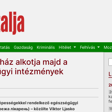
tatás
Gazdaság
Kriminális
Hitélet
Felhívás
Moz
ház alkotja majd a
K
K
ügyi intézmények
L
2
2
k
f
képességekkel rendelkező egészségügyi
жа лікарень) – közölte Viktor Ljasko
1