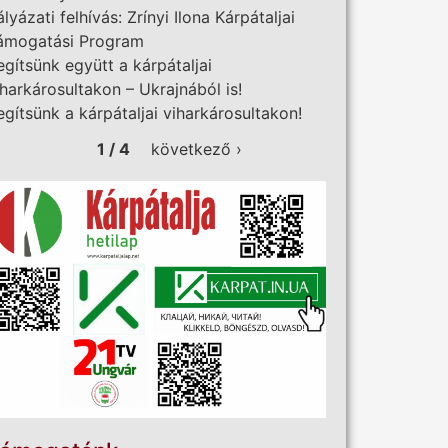
ályázati felhívás: Zrínyi Ilona Kárpátaljai
ámogatási Program
egítsünk együtt a kárpátaljai
iharkárosultakon – Ukrajnából is!
egítsünk a kárpátaljai viharkárosultakon!
1 / 4
következő ›