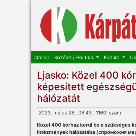
Címlap
Közélet / Politika
Kultúra
Ok
Ljasko: Közel 400 kór
képesített egészség
hálózatát
2023. május 28., 08:43 , 1160. szám
Közel 400 kórház kerül be a szükséges 
intézmények hálózatába (спроможня мере