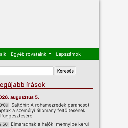
aik
Egyéb rovataink
Lapszámok
eresés űrlap
eresés
egújabb írások
026. augusztus 5.
Sajtóhír: A rohamezredek parancsot
0:09
aptak a személyi állomány feltöltésének
elfüggesztésére
Elmaradnak a hajók: mennyibe kerül
9:50