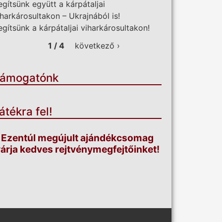
egítsünk együtt a kárpátaljai
iharkárosultakon – Ukrajnából is!
egítsünk a kárpátaljai viharkárosultakon!
1 / 4
következő ›
ámogatónk
átékra fel!
Ezentúl megújult ajándékcsomag
árja kedves rejtvénymegfejtőinket!