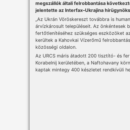
megszállók általi felrobbantása következt
jelentette az Interfax–Ukrajina hírügynök
„Az Ukrán Vöröskereszt továbbra is human
árvízkárosult településeit. Az önkéntesek b
fertőtlenítéséhez szükséges eszközöket a
kerültek a Kahovkai Vízerőmű felrobbant
közösségi oldalon.
Az URCS máris átadott 200 tisztító- és fe
Korabelnij kerületében, a Naftohavany kör
kaptak mintegy 400 készletet rendkívüli he