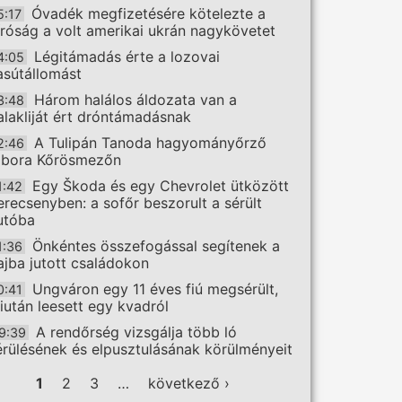
Óvadék megfizetésére kötelezte a
5:17
íróság a volt amerikai ukrán nagykövetet
Légitámadás érte a lozovai
4:05
asútállomást
Három halálos áldozata van a
3:48
alakliját ért dróntámadásnak
A Tulipán Tanoda hagyományőrző
2:46
ábora Kőrösmezőn
Egy Škoda és egy Chevrolet ütközött
1:42
erecsenyben: a sofőr beszorult a sérült
utóba
Önkéntes összefogással segítenek a
1:36
ajba jutott családokon
Ungváron egy 11 éves fiú megsérült,
0:41
iután leesett egy kvadról
A rendőrség vizsgálja több ló
9:39
érülésének és elpusztulásának körülményeit
ldalak
1
2
3
…
következő ›