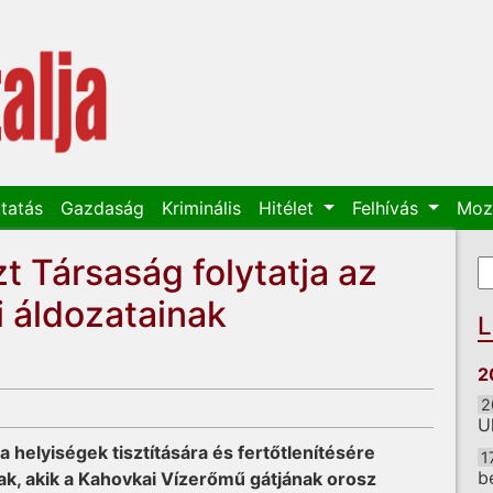
tatás
Gazdaság
Kriminális
Hitélet
Felhívás
Moz
t Társaság folytatja az
K
K
 áldozatainak
L
2
2
U
helyiségek tisztítására és fertőtlenítésére
1
b
ak, akik a Kahovkai Vízerőmű gátjának orosz