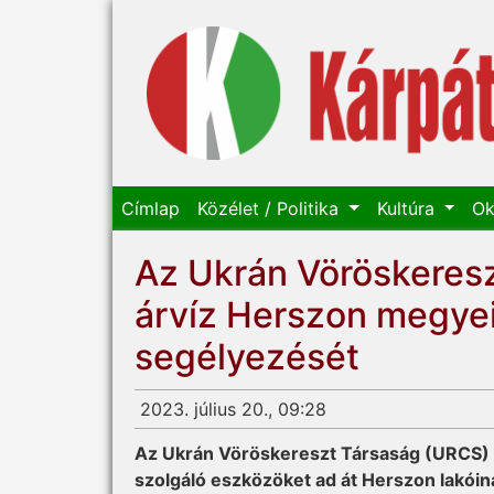
Címlap
Közélet / Politika
Kultúra
Ok
Az Ukrán Vöröskeresz
árvíz Herszon megyei
segélyezését
2023. július 20., 09:28
Az Ukrán Vöröskereszt Társaság (URCS) a 
szolgáló eszközöket ad át Herszon lakóin