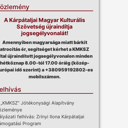
özlemény
A Kárpátaljai Magyar Kulturális
Szövetség újraindítja
jogsegélyvonalát!
Amennyiben magyarsága miatt bárkit
atrocitás ér, segítséget kérhet a KMKSZ
ltal újraindított jogsegélyvonalon minden
hétköznap 8.00-tól 17.00 óráig (közép-
urópai idő szerint) a +380959192802-es
mobilszámon.
elhívás
 „KMKSZ” Jótékonysági Alapítvány
özleménye
ályázati felhívás: Zrínyi Ilona Kárpátaljai
ámogatási Program