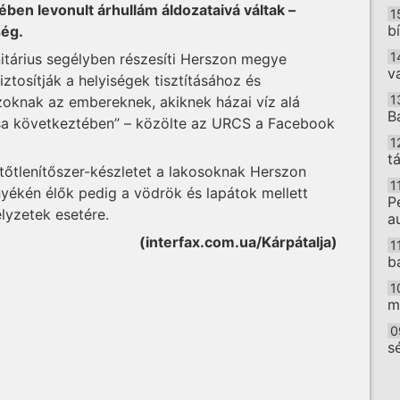
ében levonult árhullám áldozataivá váltak –
1
b
ség.
1
itárius segélyben részesíti Herszon megye
v
iztosítják a helyiségek tisztításához és
1
zoknak az embereknek, akiknek házai víz alá
B
ása következtében” – közölte az URCS a Facebook
1
t
rtőtlenítőszer-készletet a lakosoknak Herszon
1
nyékén élők pedig a vödrök és lapátok mellett
P
lyzetek esetére.
a
(interfax.com.ua/Kárpátalja)
1
b
1
m
0
s
O