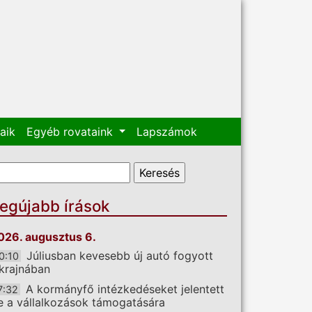
aik
Egyéb rovataink
Lapszámok
eresés űrlap
eresés
egújabb írások
026. augusztus 6.
Júliusban kevesebb új autó fogyott
0:10
krajnában
A kormányfő intézkedéseket jelentett
7:32
e a vállalkozások támogatására