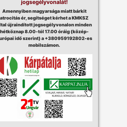
jogsegélyvonalát!
Amennyiben magyarsága miatt bárkit
atrocitás ér, segítséget kérhet a KMKSZ
ltal újraindított jogsegélyvonalon minden
hétköznap 8.00-tól 17.00 óráig (közép-
urópai idő szerint) a +380959192802-es
mobilszámon.