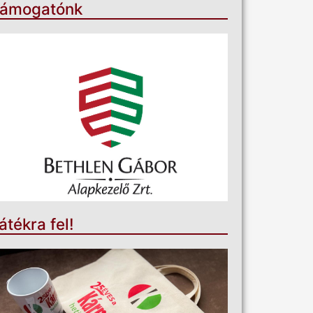
ámogatónk
átékra fel!