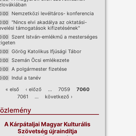
zlovákiában
Nemzetközi levéltáros- konferencia
0:00
"Nincs elvi akadálya az oktatási-
0:00
evelési támogatások kifizetésének"
Szent István-emlékmű a mesterséges
0:00
zigeten
Görög Katolikus Ifjúsági Tábor
0:00
Szemán Öcsi emlékezete
0:00
A polgármester fizetése
0:00
Indul a tanév
0:00
ldalak
« első
‹ előző
…
7059
7060
7061
…
következő ›
özlemény
A Kárpátaljai Magyar Kulturális
Szövetség újraindítja