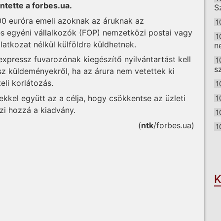
ntette a forbes.ua.
S
00 euróra emeli azoknak az áruknak az
1
és egyéni vállalkozók (FOP) nemzetközi postai vagy
1
atkozat nélkül külföldre küldhetnek.
n
xpressz fuvarozónak kiegészítő nyilvántartást kell
1
s
z küldeményekről, ha az árura nem vetettek ki
li korlátozás.
1
kkel együtt az a célja, hogy csökkentse az üzleti
1
szi hozzá a kiadvány.
1
(
ntk
/forbes.ua)
1
O
K