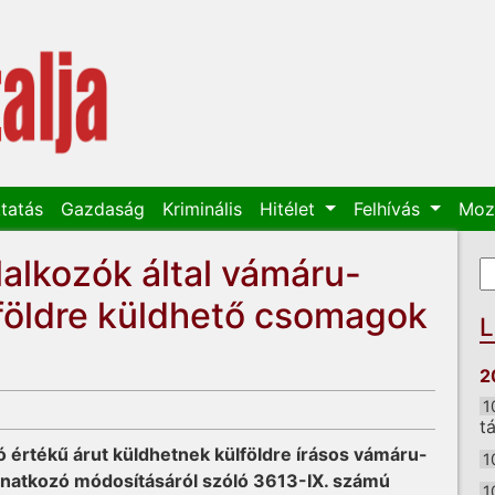
tatás
Gazdaság
Kriminális
Hitélet
Felhívás
Moz
llalkozók által vámáru-
K
K
lföldre küldhető csomagok
L
2
1
t
ó értékű árut küldhetnek külföldre írásos vámáru-
1
onatkozó módosításáról szóló 3613-IX. számú
1