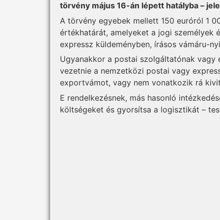
törvény május 16-án lépett hatályba – jele
A törvény egyebek mellett 150 euróról 1 0
értékhatárát, amelyeket a jogi személyek 
expressz küldeményben, írásos vámáru-nyil
Ugyanakkor a postai szolgáltatónak vagy e
vezetnie a nemzetközi postai vagy express
exportvámot, vagy nem vonatkozik rá kivite
E rendelkezésnek, más hasonló intézkedése
költségeket és gyorsítsa a logisztikát – te