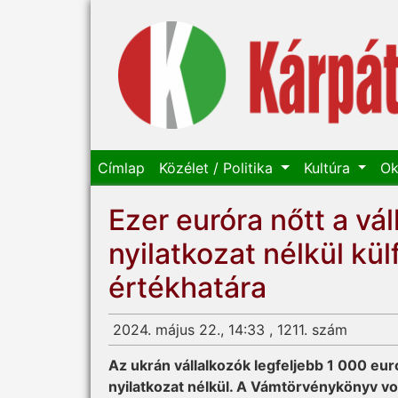
Címlap
Közélet / Politika
Kultúra
Ok
Ezer euróra nőtt a vá
nyilatkozat nélkül kü
értékhatára
2024. május 22., 14:33 , 1211. szám
Az ukrán vállalkozók legfeljebb 1 000 eur
nyilatkozat nélkül. A Vámtörvénykönyv v