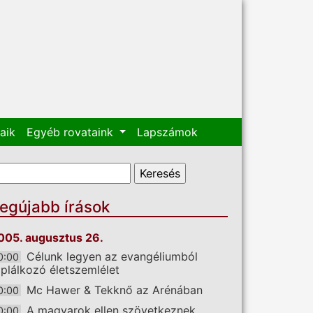
aik
Egyéb rovataink
Lapszámok
eresés űrlap
eresés
egújabb írások
005. augusztus 26.
Célunk legyen az evangéliumból
0:00
áplálkozó életszemlélet
Mc Hawer & Tekknő az Arénában
0:00
A magyarok ellen szövetkeznek
0:00