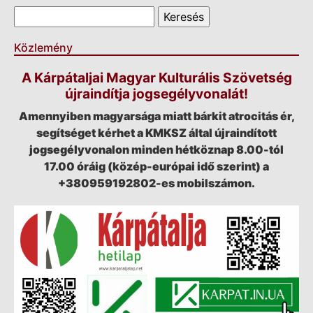
Keresés űrlap
Keresés
Közlemény
A Kárpátaljai Magyar Kulturális Szövetség
újraindítja jogsegélyvonalát!
Amennyiben magyarsága miatt bárkit atrocitás ér,
segítséget kérhet a KMKSZ által újraindított
jogsegélyvonalon minden hétköznap 8.00-tól
17.00 óráig (közép-európai idő szerint) a
+380959192802-es mobilszámon.