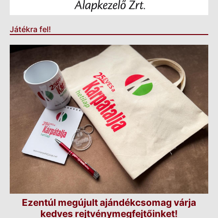
Játékra fel!
Ezentúl megújult ajándékcsomag várja
kedves rejtvénymegfejtőinket!