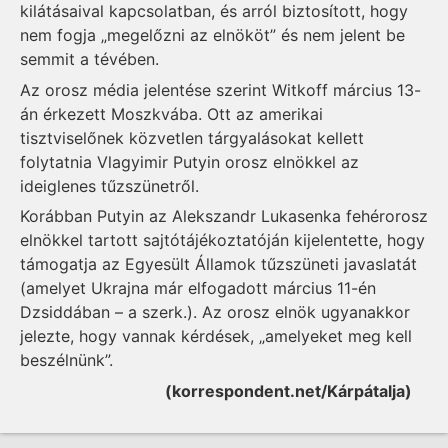
kilátásaival kapcsolatban, és arról biztosított, hogy
nem fogja „megelőzni az elnököt” és nem jelent be
semmit a tévében.
Az orosz média jelentése szerint Witkoff március 13-
án érkezett Moszkvába. Ott az amerikai
tisztviselőnek közvetlen tárgyalásokat kellett
folytatnia Vlagyimir Putyin orosz elnökkel az
ideiglenes tűzszünetről.
Korábban Putyin az Alekszandr Lukasenka fehérorosz
elnökkel tartott sajtótájékoztatóján kijelentette, hogy
támogatja az Egyesült Államok tűzszüneti javaslatát
(amelyet Ukrajna már elfogadott március 11-én
Dzsiddában – a szerk.). Az orosz elnök ugyanakkor
jelezte, hogy vannak kérdések, „amelyeket meg kell
beszélnünk”.
(korrespondent.net/Kárpátalja)