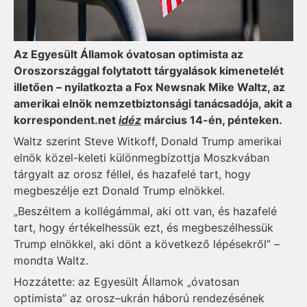
Az Egyesült Államok óvatosan optimista az
Oroszországgal folytatott tárgyalások kimenetelét
illetően – nyilatkozta a Fox Newsnak Mike Waltz, az
amerikai elnök nemzetbiztonsági tanácsadója, akit a
korrespondent.net
idéz
március 14-én, pénteken.
Waltz szerint Steve Witkoff, Donald Trump amerikai
elnök közel-keleti különmegbízottja Moszkvában
tárgyalt az orosz féllel, és hazafelé tart, hogy
megbeszélje ezt Donald Trump elnökkel.
„Beszéltem a kollégámmal, aki ott van, és hazafelé
tart, hogy értékelhessük ezt, és megbeszélhessük
Trump elnökkel, aki dönt a következő lépésekről” –
mondta Waltz.
Hozzátette: az Egyesült Államok „óvatosan
optimista” az orosz–ukrán háború rendezésének