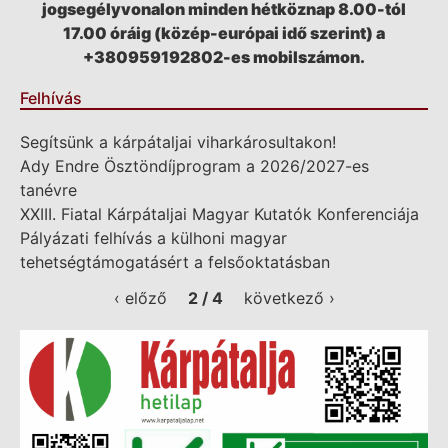
jogsegélyvonalon minden hétköznap 8.00-tól
17.00 óráig (közép-európai idő szerint) a
+380959192802-es mobilszámon.
Felhívás
Segítsünk a kárpátaljai viharkárosultakon!
Ady Endre Ösztöndíjprogram a 2026/2027-es
tanévre
XXIII. Fiatal Kárpátaljai Magyar Kutatók Konferenciája
Pályázati felhívás a külhoni magyar
tehetségtámogatásért a felsőoktatásban
‹ előző
2 / 4
következő ›