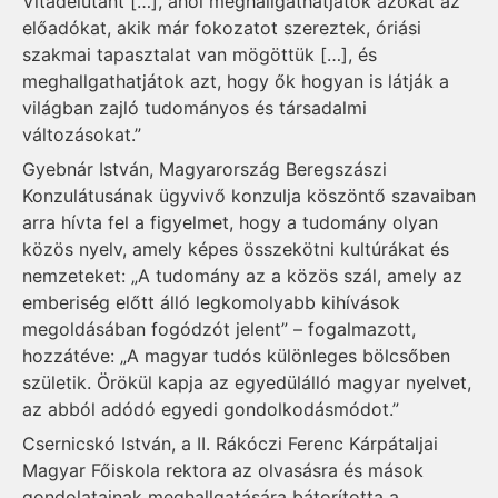
Vitadélutánt […], ahol meghallgathatjátok azokat az
előadókat, akik már fokozatot szereztek, óriási
szakmai tapasztalat van mögöttük […], és
meghallgathatjátok azt, hogy ők hogyan is látják a
világban zajló tudományos és társadalmi
változásokat.”
Gyebnár István, Magyarország Beregszászi
Konzulátusának ügyvivő konzulja köszöntő szavaiban
arra hívta fel a figyelmet, hogy a tudomány olyan
közös nyelv, amely képes összekötni kultúrákat és
nemzeteket: „A tudomány az a közös szál, amely az
emberiség előtt álló legkomolyabb kihívások
megoldásában fogódzót jelent” – fogalmazott,
hozzátéve: „A magyar tudós különleges bölcsőben
születik. Örökül kapja az egyedülálló magyar nyelvet,
az abból adódó egyedi gondolkodásmódot.”
Csernicskó István, a II. Rákóczi Ferenc Kárpátaljai
Magyar Főiskola rektora az olvasásra és mások
gondolatainak meghallgatására bátorította a