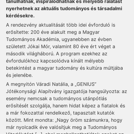
tanulhatnak, inspirálódhatnak és mélyebb rálátást
nyerhetnek az aktuális tudományos és társadalmi
kérdésekre.
A rendezvény aktualitását több idei évforduló is
erősítette: 200 éve alakult meg a Magyar
Tudományos Akadémia, ugyanebben az évben
született Jókai Mór, valamint 80 éve ért véget a
második világháború. A program ezekhez az
évfordulókhoz kapcsolódva kínált mélyebb
betekintést a magyar tudomány és kultúra múltjába
és jelenébe.
A megnyitón Váradi Natália, a „GENIUS”
Jótékonysági Alapítvány igazgatója hangsúlyozta: az
esemény nemcsak a tudományos utánpótlás
erősítését szolgálja, hanem hidat képez a fiatalok és
a már fokozattal rendelkező, tapasztalt kutatók
között. Mint mondta: „Nagy öröm számunkra, hogy
már nyolcadik éve valósítjuk meg a Tudományos