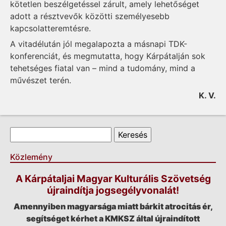
kötetlen beszélgetéssel zárult, amely lehetőséget
adott a résztvevők közötti személyesebb
kapcsolatteremtésre.
A vitadélután jól megalapozta a másnapi TDK-
konferenciát, és megmutatta, hogy Kárpátalján sok
tehetséges fiatal van – mind a tudomány, mind a
művészet terén.
K. V.
Keresés űrlap
Keresés
Közlemény
A Kárpátaljai Magyar Kulturális Szövetség
újraindítja jogsegélyvonalát!
Amennyiben magyarsága miatt bárkit atrocitás ér,
segítséget kérhet a KMKSZ által újraindított