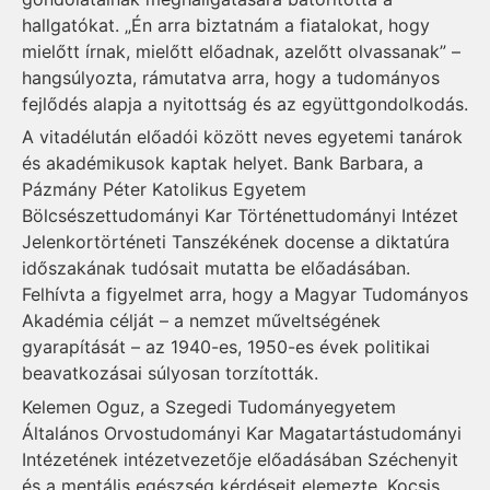
hallgatókat. „Én arra biztatnám a fiatalokat, hogy
mielőtt írnak, mielőtt előadnak, azelőtt olvassanak” –
hangsúlyozta, rámutatva arra, hogy a tudományos
fejlődés alapja a nyitottság és az együttgondolkodás.
A vitadélután előadói között neves egyetemi tanárok
és akadémikusok kaptak helyet. Bank Barbara, a
Pázmány Péter Katolikus Egyetem
Bölcsészettudományi Kar Történettudományi Intézet
Jelenkortörténeti Tanszékének docense a diktatúra
időszakának tudósait mutatta be előadásában.
Felhívta a figyelmet arra, hogy a Magyar Tudományos
Akadémia célját – a nemzet műveltségének
gyarapítását – az 1940-es, 1950-es évek politikai
beavatkozásai súlyosan torzították.
Kelemen Oguz, a Szegedi Tudományegyetem
Általános Orvostudományi Kar Magatartástudományi
Intézetének intézetvezetője előadásában Széchenyit
és a mentális egészség kérdéseit elemezte. Kocsis