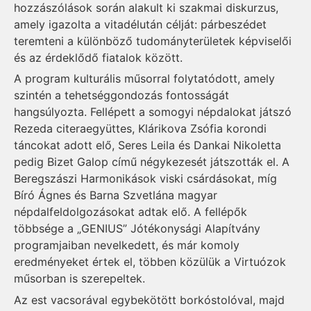
hozzászólások során alakult ki szakmai diskurzus,
amely igazolta a vitadélután célját: párbeszédet
teremteni a különböző tudományterületek képviselői
és az érdeklődő fiatalok között.
A program kulturális műsorral folytatódott, amely
szintén a tehetséggondozás fontosságát
hangsúlyozta. Fellépett a somogyi népdalokat játszó
Rezeda citeraegyüttes, Klárikova Zsófia korondi
táncokat adott elő, Seres Leila és Dankai Nikoletta
pedig Bizet Galop című négykezesét játszották el. A
Beregszászi Harmonikások viski csárdásokat, míg
Bíró Ágnes és Barna Szvetlána magyar
népdalfeldolgozásokat adtak elő. A fellépők
többsége a „GENIUS” Jótékonysági Alapítvány
programjaiban nevelkedett, és már komoly
eredményeket értek el, többen közülük a Virtuózok
műsorban is szerepeltek.
Az est vacsorával egybekötött borkóstolóval, majd