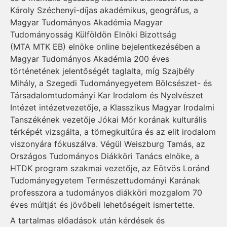
Károly Széchenyi-díjas akadémikus, geográfus, a
Magyar Tudományos Akadémia Magyar
Tudományosság Külföldön Elnöki Bizottság
(MTA MTK EB) elnöke online bejelentkezésében a
Magyar Tudományos Akadémia 200 éves
történetének jelentőségét taglalta, míg Szajbély
Mihály, a Szegedi Tudományegyetem Bölcsészet- és
Társadalomtudományi Kar Irodalom és Nyelvészet
Intézet intézetvezetője, a Klasszikus Magyar Irodalmi
Tanszékének vezetője Jókai Mór korának kulturális
térképét vizsgálta, a tömegkultúra és az elit irodalom
viszonyára fókuszálva. Végül Weiszburg Tamás, az
Országos Tudományos Diákköri Tanács elnöke, a
HTDK program szakmai vezetője, az Eötvös Loránd
Tudományegyetem Természettudományi Karának
professzora a tudományos diákköri mozgalom 70
éves múltját és jövőbeli lehetőségeit ismertette.
A tartalmas előadások után kérdések és