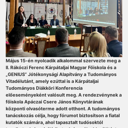
Május 15-én nyolcadik alkalommal szervezte meg a
II. Rákóczi Ferenc Kárpátaljai Magyar Főiskola és a
„GENIUS” Jótékonysági Alapítvány a Tudományos
Vitadélutánt, amely ezúttal is a Kárpátaljai
Tudományos Diákköri Konferencia
előeseményeként valósult meg. A rendezvénynek a
főiskola Apáczai Csere János Könyvtárának
központi olvasóterme adott otthont. A tudományos
tanácskozás célja, hogy fórumot biztosítson a fiatal
kutatók számára, ahol tapasztalt tudósoktól