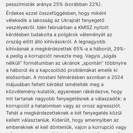
pesszimisták aránya 25% (korábban 22%).
Érdekes ezzel összefüggésben, hogy miként
vélekedik a lakosság az Ukrajnát fenyegető
veszélyekről. Idén februárban a KMISZ nyitott
kérdésben tudakolta a polgárok véleményét az
ország előtt álló kihívásokról. A legnagyobb
kihívásnak a megkérdezettek 65%-a a háborút, 29%-
a pedig a korrupciót nevezte meg. Vagyis „súgás
nélküli” formátumban az ukránok „spontán” többnyire
a háborút és a kapcsolódó problémákat emelik ki
elsősorban. A mostani felmérésben azonban a 2024
májusában feltett kérdést ismételték meg a
közvélemény-kutatók, egyenesen rákérdezve, hogy
mit tartanak nagyobb fenyegetésnek a válaszadók: a
korrupciót a hatalomban vagy az orosz agressziót.
Tehát a megkérdezetteknek e két fenyegetés közül
kellett választaniuk. Kiderült, hogy amennyiben az
embereknek el kell dönteniük, vajon a korrupció vagy