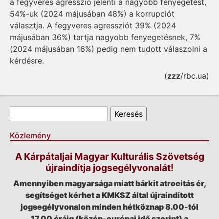
a fegyveres agresszió jelenti a nagyobb fenyegetést,
54%-uk (2024 májusában 48%) a korrupciót
választja. A fegyveres agressziót 39% (2024
májusában 36%) tartja nagyobb fenyegetésnek, 7%
(2024 májusában 16%) pedig nem tudott válaszolni a
kérdésre.
(
zzz
/rbc.ua)
Keresés űrlap
Keresés
Közlemény
A Kárpátaljai Magyar Kulturális Szövetség
újraindítja jogsegélyvonalát!
Amennyiben magyarsága miatt bárkit atrocitás ér,
segítséget kérhet a KMKSZ által újraindított
jogsegélyvonalon minden hétköznap 8.00-tól
17.00 óráig (közép-európai idő szerint) a