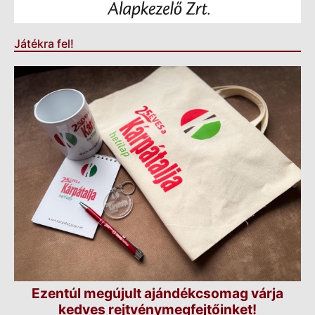
Játékra fel!
Ezentúl megújult ajándékcsomag várja
kedves rejtvénymegfejtőinket!