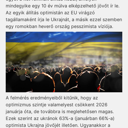
mindegyike egy 10 év múlva elképzelhető jövőt ír le.
Az egyik állítás optimistán az EU virágzó
tagállamaként írja le Ukrajnát, a másik ezzel szemben
egy romokban heverő ország pesszimista víziója.
A felmérés eredményeiből kitűnik, hogy az
optimizmus szintje valamelyest csökkent 2026
januárja óta, de továbbra is meglehetősen magas.
Ezek szerint az ukránok 63%-a (januárban 66%-a)
optimista Ukrajna jövőjét illetően. Ugyanakkor a