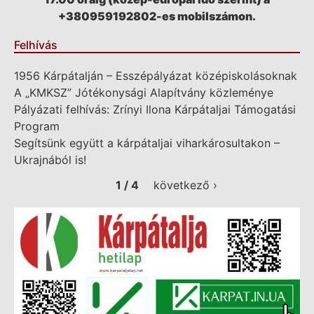
+380959192802-es mobilszámon.
Felhívás
1956 Kárpátalján – Esszépályázat középiskolásoknak
A „KMKSZ” Jótékonysági Alapítvány közleménye
Pályázati felhívás: Zrínyi Ilona Kárpátaljai Támogatási
Program
Segítsünk együtt a kárpátaljai viharkárosultakon –
Ukrajnából is!
1 / 4
következő ›