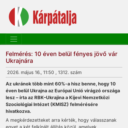
Felmérés: 10 éven belül fényes jövő vár
Ukrajnára
2026. május 16., 11:50 , 1312. szám
Az ukránok több mint 60%-a hisz benne, hogy 10
éven belül Ukrajna az Európai Unió virágzó országa
lesz – írta az RBK–Ukrajina a Kijevi Nemzetközi
Szociológiai Intézet (KMISZ) felmérésére
hivatkozva.
A megkérdezetteket arra kérték, hogy válasszanak
egyet a két felkínált állítás közül, amelyek