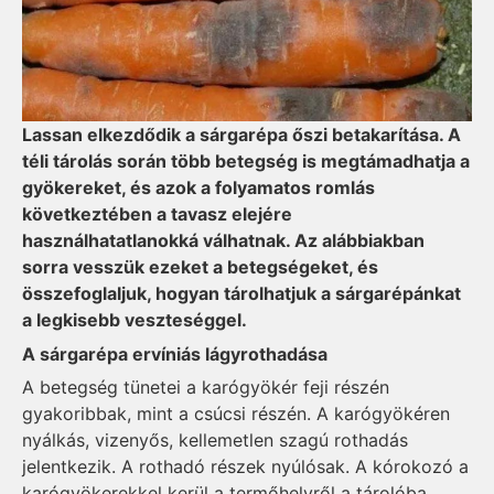
Lassan elkezdődik a sárgarépa őszi betakarítása. A
téli tárolás során több betegség is megtámadhatja a
gyökereket, és azok a folyamatos romlás
következtében a tavasz elejére
használhatatlanokká válhatnak. Az alábbiakban
sorra vesszük ezeket a betegségeket, és
összefoglaljuk, hogyan tárolhatjuk a sárgarépánkat
a legkisebb veszteséggel.
A sárgarépa ervíniás lágyrothadása
A betegség tünetei a karógyökér feji részén
gyakoribbak, mint a csúcsi részén. A karógyökéren
nyálkás, vizenyős, kellemetlen szagú rothadás
jelentkezik. A rothadó részek nyúlósak. A kórokozó a
karógyökerekkel kerül a termőhelyről a tárolóba.