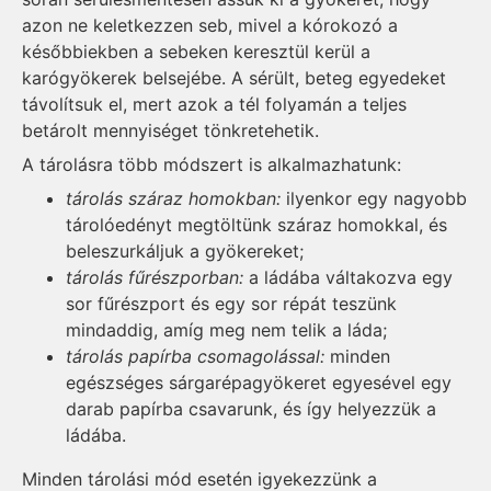
azon ne keletkezzen seb, mivel a kórokozó a
későbbiekben a sebeken keresztül kerül a
karógyökerek belsejébe. A sérült, beteg egyedeket
távolítsuk el, mert azok a tél folyamán a teljes
betárolt mennyiséget tönkretehetik.
A tárolásra több módszert is alkalmazhatunk:
tárolás száraz homokban:
ilyenkor egy nagyobb
tároló­edényt megtöltünk száraz homokkal, és
beleszurkáljuk a gyökereket;
tárolás fűrészporban:
a ládába váltakozva egy
sor fűrészport és egy sor répát teszünk
mindaddig, amíg meg nem telik a láda;
tárolás papírba csomagolással:
minden
egészséges sárgarépagyökeret egyesével egy
darab papírba csavarunk, és így helyezzük a
ládába.
Minden tárolási mód esetén igyekezzünk a