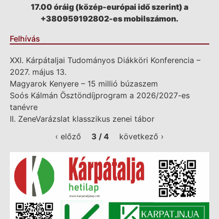
17.00 óráig (közép-európai idő szerint) a
+380959192802-es mobilszámon.
Felhívás
XXI. Kárpátaljai Tudományos Diákköri Konferencia –
2027. május 13.
Magyarok Kenyere – 15 millió búzaszem
Soós Kálmán Ösztöndíjprogram a 2026/2027-es
tanévre
II. ZeneVarázslat klasszikus zenei tábor
‹ előző
3 / 4
következő ›