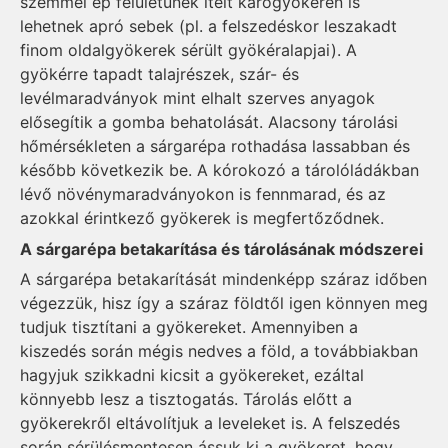
szemmel ép felületűnek ítélt karógyökéren is
lehetnek apró sebek (pl. a felszedéskor leszakadt
finom oldalgyökerek sérült gyökéralapjai). A
gyökérre tapadt talajrészek, szár- és
levélmaradványok mint elhalt szerves anyagok
elősegítik a gomba behatolását. Alacsony tárolási
hőmérsékleten a sárgarépa rothadása lassabban és
később következik be. A kórokozó a tárolóládákban
lévő növénymaradványokon is fennmarad, és az
azokkal érintkező gyökerek is megfertőződnek.
A sárgarépa betakarítása és tárolásának módszerei
A sárgarépa betakarítását mindenképp száraz időben
végezzük, hisz így a száraz földtől igen könnyen meg
tudjuk tisztítani a gyökereket. Amennyiben a
kiszedés során mégis nedves a föld, a továbbiakban
hagyjuk szikkadni kicsit a gyökereket, ezáltal
könnyebb lesz a tisztogatás. Tárolás előtt a
gyökerekről eltávolítjuk a leveleket is. A felszedés
során sérülésmentesen ássuk ki a gyökeret, hogy