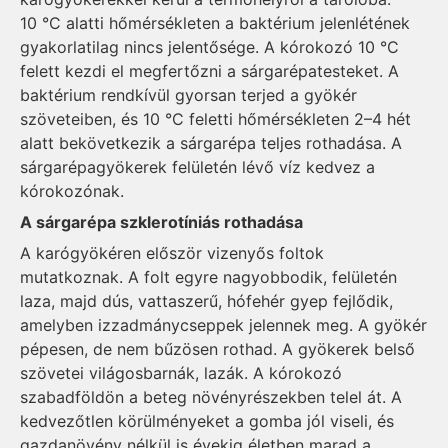
10 °C alatti hőmérsékleten a baktérium jelenlétének
gyakorlatilag nincs jelentősége. A kórokozó 10 °C
felett kezdi el megfertőzni a sárgarépatesteket. A
baktérium rendkívül gyorsan terjed a gyökér
szöveteiben, és 10 °C feletti hőmérsékleten 2–4 hét
alatt bekövetkezik a sárgarépa teljes rothadása. A
sárgarépagyökerek felületén lévő víz kedvez a
kórokozónak.
A sárgarépa szklerotíniás rothadása
A karógyökéren először vizenyős foltok
mutatkoznak. A folt egyre nagyobbodik, felületén
laza, majd dús, vattaszerű, hófehér gyep fejlődik,
amelyben izzadmánycseppek jelennek meg. A gyökér
pépesen, de nem bűzösen rothad. A gyökerek belső
szövetei világosbarnák, lazák. A kórokozó
szabadföldön a beteg növényrészekben telel át. A
kedvezőtlen körülményeket a gomba jól viseli, és
gazdanövény nélkül is évekig életben marad a