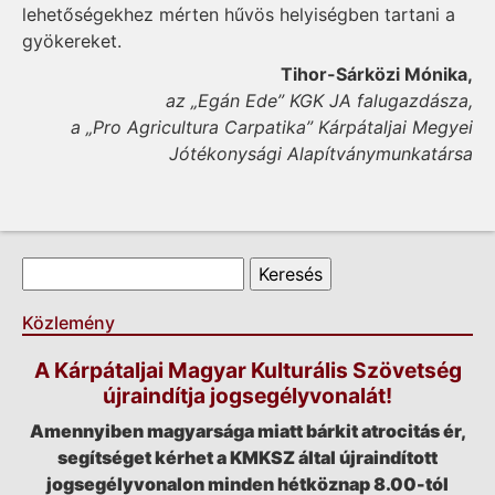
lehetőségekhez mérten hűvös helyiségben tartani a
gyökereket.
Tihor-Sárközi Mónika,
az „Egán Ede” KGK JA falugazdásza,
a „Pro Agricultura Carpatika” Kárpátaljai Megyei
Jótékonysági Alapítványmunkatársa
Keresés űrlap
Keresés
Közlemény
A Kárpátaljai Magyar Kulturális Szövetség
újraindítja jogsegélyvonalát!
Amennyiben magyarsága miatt bárkit atrocitás ér,
segítséget kérhet a KMKSZ által újraindított
jogsegélyvonalon minden hétköznap 8.00-tól