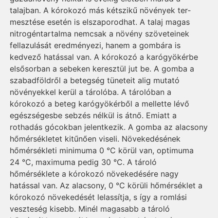
talajban. A kórokozó más kétszikű növények ter­
mesztése esetén is elszaporodhat. A talaj magas
nitrogéntartalma nemcsak a növény szöveteinek
fellazulását eredményezi, hanem a gombára is
kedvező hatással van. A kórokozó a karógyökérbe
elsősorban a sebeken keresztül jut be. A gomba a
szabadföldről a betegség tüneteit alig mutató
növényekkel kerül a tárolóba. A tárolóban a
kórokozó a beteg karógyökérből a mellette lévő
egészségesbe sebzés nélkül is átnő. Emiatt a
rothadás gócokban jelentkezik. A gomba az alacsony
hőmérsékletet kitűnően viseli. Növekedésének
hőmérsékleti minimuma 0 °C körül van, optimuma
24 °C, maximuma pedig 30 °C. A tároló
hőmérséklete a kórokozó növekedésére nagy
hatással van. Az alacsony, 0 °C körüli hőmérséklet a
kórokozó növekedését lelassítja, s így a romlási
veszteség kisebb. Minél magasabb a tároló