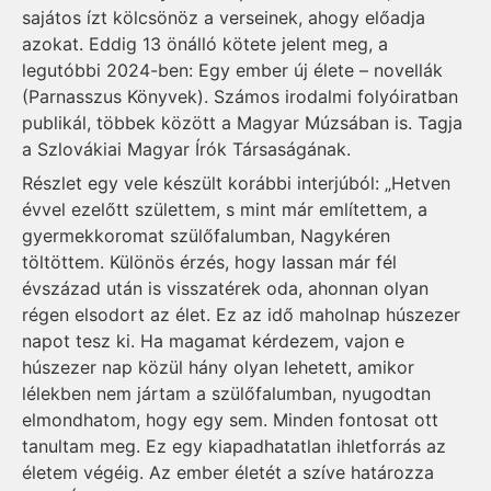
sajátos ízt kölcsönöz a verseinek, ahogy előadja
azokat. Eddig 13 önálló kötete jelent meg, a
legutóbbi 2024-ben: Egy ember új élete – novellák
(Parnasszus Könyvek). Számos irodalmi folyóiratban
publikál, többek között a Magyar Múzsában is. Tagja
a Szlovákiai Magyar Írók Társaságának.
Részlet egy vele készült korábbi interjúból: „Hetven
évvel ezelőtt születtem, s mint már említettem, a
gyermekkoromat szülőfalumban, Nagykéren
töltöttem. Különös érzés, hogy lassan már fél
évszázad után is visszatérek oda, ahonnan olyan
régen elsodort az élet. Ez az idő maholnap húszezer
napot tesz ki. Ha magamat kérdezem, vajon e
húszezer nap közül hány olyan lehetett, amikor
lélekben nem jártam a szülőfalumban, nyugodtan
elmondhatom, hogy egy sem. Minden fontosat ott
tanultam meg. Ez egy kiapadhatatlan ihletforrás az
életem végéig. Az ember életét a szíve határozza