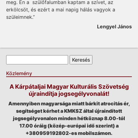
meg. Én a szülőfalumban kaptam a szívet, az
erkölcsöt, és ezért a mai napig hálás vagyok a
szüleimnek.”
Lengyel János
Keresés űrlap
Keresés
Közlemény
A Kárpátaljai Magyar Kulturális Szövetség
újraindítja jogsegélyvonalát!
Amennyiben magyarsága miatt bárkit atrocitás ér,
segítséget kérhet a KMKSZ által újraindított
jogsegélyvonalon minden hétköznap 8.00-tól
17.00 óráig (közép-európai idő szerint) a
+380959192802-es mobilszámon.