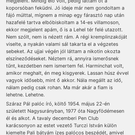
megjelent. Mindig élő volt, pedig láttam őt a
koporsóban feküdni. Jó ideje már nem gondoltam a
fájó múlttal, mígnem a minap egy fárasztó nap után
hazafelé tartva elbóbiskoltam a 14-es villamoson,
ekkor megjelent apám, ő is a Lehel tér felé utazott.
Nem szólt, nem is nézett rám. A régi kremplinzakóját
viselte, a nyakán valami sál takarta el a végzetes
sebeket. Az ujjai végén jól láttam a nikotin okozta
elszíneződéseket. Néztem rá, annyira ismerősnek
tűnt, kezdetben nem ismertem fel. Harminchat volt,
amikor meghalt, én meg kisgyerek. Lassan húsz évvel
vagyok idősebb, mint ő akkor. Nála megállt az idő,
nálam pedig csak rohan. Ma már akár a fiam is
lehetne. Lehetne.
Száraz Pál palóc író, költő 1954. május 22-én
született Nagysurányban, 1977 óta Nagyfödémesen
él és alkot. A tavaly decemberi Pen Club
karácsonyon az estet vezető Turczi István külön
kiemelte Pali bátyám ízes palócos beszédét, amivel