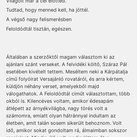
Világolt már a cél előtted.
Tudtad, hogy menned kell, ha jöttél.
A végső nagy felismerésben
Feloldódtál tisztán, egészen.
Általában a szerzőktől magam választom ki az
ajánlani szánt verseket. A felvidéki költő, Száraz Pál
esetében kivételt tettem. Meséltem neki a Kárpátalja
című folyóirat Versajánló rovatáról, és arra kértem,
küldjön néhány verset, amelyekből majd
válogathatok. A Feloldódtál címűt választottam, több
okból is. Kilencéves voltam, amikor édesapám
átlépett az árnyékvilágba, nagy törés volt a
számomra, emiatt olyan hátránnyal indultam az
életben, amit talán sosem sikerült behoznom. Volt
idő, amikor sokat gondoltam rá, álmaimban sokszor