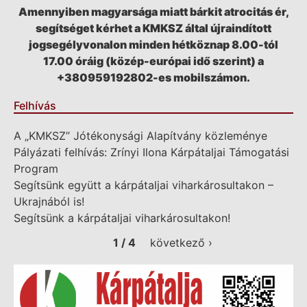
Amennyiben magyarsága miatt bárkit atrocitás ér,
segítséget kérhet a KMKSZ által újraindított
jogsegélyvonalon minden hétköznap 8.00-tól
17.00 óráig (közép-európai idő szerint) a
+380959192802-es mobilszámon.
Felhívás
A „KMKSZ” Jótékonysági Alapítvány közleménye
Pályázati felhívás: Zrínyi Ilona Kárpátaljai Támogatási
Program
Segítsünk együtt a kárpátaljai viharkárosultakon –
Ukrajnából is!
Segítsünk a kárpátaljai viharkárosultakon!
1 / 4
következő ›