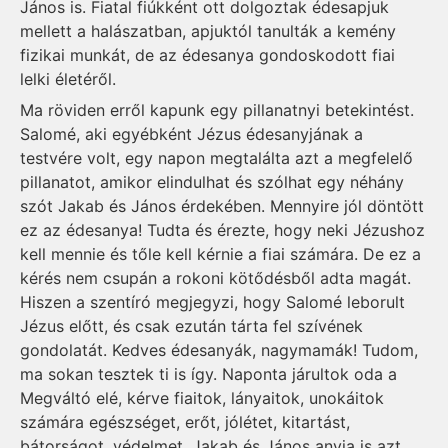
János is. Fiatal fiúkként ott dolgoztak édesapjuk
mellett a halászatban, apjuktól tanulták a kemény
fizikai munkát, de az édesanya gondoskodott fiai
lelki életéről.
Ma röviden erről kapunk egy pillanatnyi betekintést.
Salomé, aki egyébként Jézus édesanyjának a
testvére volt, egy napon megtalálta azt a megfelelő
pillanatot, amikor elindulhat és szólhat egy néhány
szót Jakab és János érdekében. Mennyire jól döntött
ez az édesanya! Tudta és érezte, hogy neki Jézushoz
kell mennie és tőle kell kérnie a fiai számára. De ez a
kérés nem csupán a rokoni kötődésből adta magát.
Hiszen a szentíró megjegyzi, hogy Salomé leborult
Jézus előtt, és csak ezután tárta fel szívének
gondolatát. Kedves édesanyák, nagymamák! Tudom,
ma sokan tesztek ti is így. Naponta járultok oda a
Megváltó elé, kérve fiaitok, lányaitok, unokáitok
számára egészséget, erőt, jólétet, kitartást,
bátorságot, védelmet. Jakab és János anyja is azt