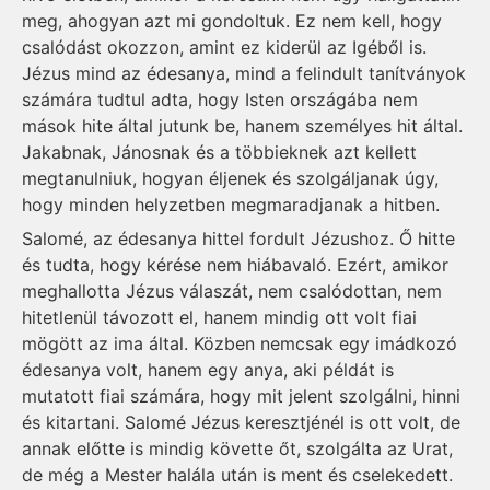
meg, ahogyan azt mi gondoltuk. Ez nem kell, hogy
csalódást okozzon, amint ez kiderül az Igéből is.
Jézus mind az édesanya, mind a felindult tanítványok
számára tudtul adta, hogy Isten országába nem
mások hite által jutunk be, hanem személyes hit által.
Jakabnak, Jánosnak és a többieknek azt kellett
megtanulniuk, hogyan éljenek és szolgáljanak úgy,
hogy minden helyzetben megmaradjanak a hitben.
Salomé, az édesanya hittel fordult Jézushoz. Ő hitte
és tudta, hogy kérése nem hiábavaló. Ezért, amikor
meghallotta Jézus válaszát, nem csalódottan, nem
hitetlenül távozott el, hanem mindig ott volt fiai
mögött az ima által. Közben nemcsak egy imádkozó
édesanya volt, hanem egy anya, aki példát is
mutatott fiai számára, hogy mit jelent szolgálni, hinni
és kitartani. Salomé Jézus keresztjénél is ott volt, de
annak előtte is mindig követte őt, szolgálta az Urat,
de még a Mester halála után is ment és cselekedett.