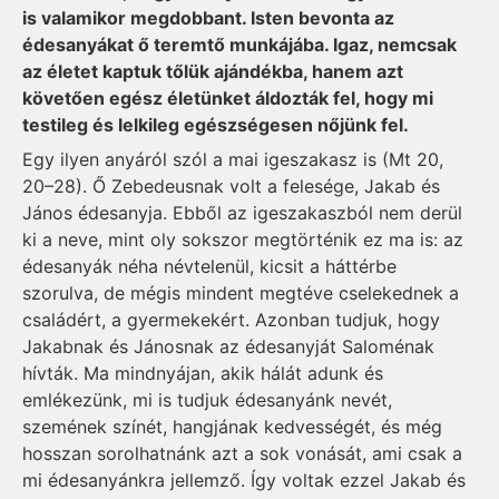
is valamikor megdobbant. Isten bevonta az
édesanyákat ő teremtő munkájába. Igaz, nemcsak
az életet kaptuk tőlük ajándékba, hanem azt
követően egész életünket áldozták fel, hogy mi
testileg és lelkileg egészségesen nőjünk fel.
Egy ilyen anyáról szól a mai igeszakasz is (Mt 20,
20–28). Ő Zebedeusnak volt a felesége, Jakab és
János édesanyja. Ebből az igeszakaszból nem derül
ki a neve, mint oly sokszor megtörténik ez ma is: az
édesanyák néha névtelenül, kicsit a háttérbe
szorulva, de mégis mindent megtéve cselekednek a
családért, a gyermekekért. Azonban tudjuk, hogy
Jakabnak és Jánosnak az édesanyját Saloménak
hívták. Ma mindnyájan, akik hálát adunk és
emlékezünk, mi is tudjuk édesanyánk nevét,
szemének színét, hangjának kedvességét, és még
hosszan sorolhatnánk azt a sok vonását, ami csak a
mi édesanyánkra jellemző. Így voltak ezzel Jakab és