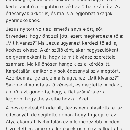
kérte, amit ő a legjobbnak vélt az ő fiai számára. Az
édesanyák akkor is, és ma is a legjobbat akarják
gyermekeiknek.
Jézus nyitott volt az ismerős anya előtt, sőt
örvendett, hogy őhozzá jött, ezért megkérdezte tőle:
„Mit kívánsz?” Ma Jézus ugyanezt kérdezi tőled is,
kedves olvasó. Akár szülőként, akár nagyszülőként,
de gyermekként is, hogy te mit kívánsz szeretteid
számára. Ma különösen hangzik ez a kérdés itt,
Kárpátalján, amikor oly sok édesanyai szív megtört.
Azonban az Ige ereje ma is ugyanaz. „Mit kívánsz?”
Salomé elmondta az ő kérését, és megtette mindazt,
amiről azt gondolta, hogy a fiai számára ez a
legjobb, hogy „helyzetbe hozza” őket.
A beszélgetésből kiderült, Jézus nem utasította el az
édesanyát, de segítette abban, hogy fogadja el az
Atya akaratát. Néha talán ez a legnehezebb minden
hívő életben, amikor a kérésünk nem úgy hallgattatik