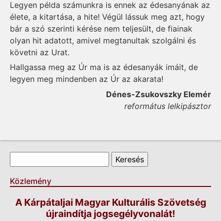
Legyen példa számunkra is ennek az édesanyának az
élete, a kitartása, a hite! Végül lássuk meg azt, hogy
bár a szó szerinti kérése nem teljesült, de fiainak
olyan hit adatott, amivel megtanultak szolgálni és
követni az Urat.
Hallgassa meg az Úr ma is az édesanyák imáit, de
legyen meg mindenben az Úr az akarata!
Dénes-Zsukovszky Elemér
református lelkipásztor
Keresés űrlap
Keresés
Közlemény
A Kárpátaljai Magyar Kulturális Szövetség
újraindítja jogsegélyvonalát!