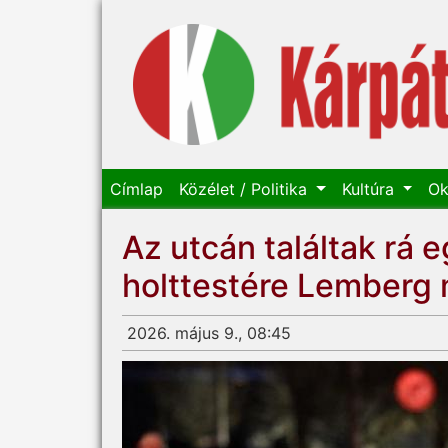
Címlap
Közélet / Politika
Kultúra
Ok
Az utcán találtak rá e
holttestére Lemberg
2026. május 9., 08:45