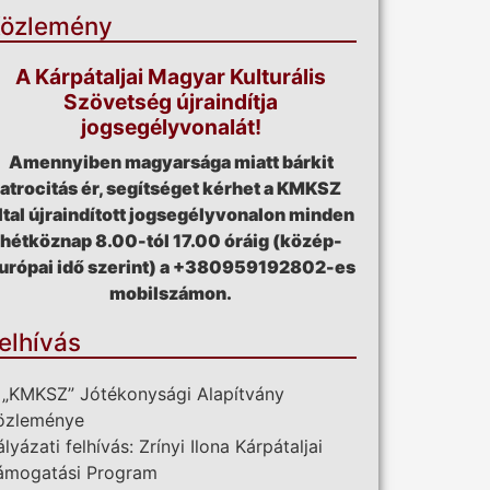
özlemény
A Kárpátaljai Magyar Kulturális
Szövetség újraindítja
jogsegélyvonalát!
Amennyiben magyarsága miatt bárkit
atrocitás ér, segítséget kérhet a KMKSZ
ltal újraindított jogsegélyvonalon minden
hétköznap 8.00-tól 17.00 óráig (közép-
urópai idő szerint) a +380959192802-es
mobilszámon.
elhívás
 „KMKSZ” Jótékonysági Alapítvány
özleménye
ályázati felhívás: Zrínyi Ilona Kárpátaljai
ámogatási Program