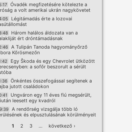
Óvadék megfizetésére kötelezte a
5:17
íróság a volt amerikai ukrán nagykövetet
Légitámadás érte a lozovai
4:05
asútállomást
Három halálos áldozata van a
3:48
alakliját ért dróntámadásnak
A Tulipán Tanoda hagyományőrző
2:46
ábora Kőrösmezőn
Egy Škoda és egy Chevrolet ütközött
1:42
erecsenyben: a sofőr beszorult a sérült
utóba
Önkéntes összefogással segítenek a
1:36
ajba jutott családokon
Ungváron egy 11 éves fiú megsérült,
0:41
iután leesett egy kvadról
A rendőrség vizsgálja több ló
9:39
érülésének és elpusztulásának körülményeit
ldalak
1
2
3
…
következő ›