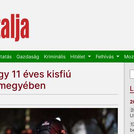
tatás
Gazdaság
Kriminális
Hitélet
Felhívás
Moz
gy 11 éves kisfiú
K
K
 megyében
L
2
2
U
1
b