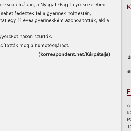
rezsna utcában, a Nyugati-Bug folyó közelében.
K
 sebet fedeztek fel a gyermek holttestén,
ytat egy 11 éves gyermekként azonosították, aki a
gyereket hason szúrták.
ították meg a büntetőeljárást.
(korrespondent.net/Kárpátalja)
á
e
F
A
k
P
T