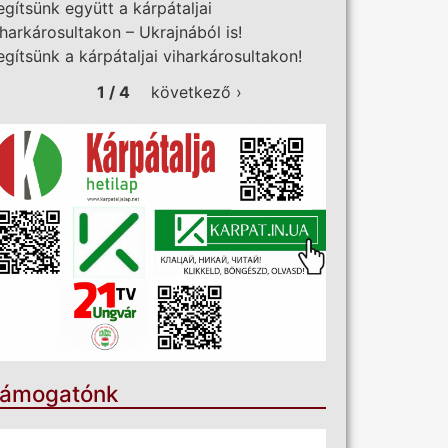
egítsünk együtt a kárpátaljai
iharkárosultakon – Ukrajnából is!
egítsünk a kárpátaljai viharkárosultakon!
1 / 4
következő ›
ámogatónk