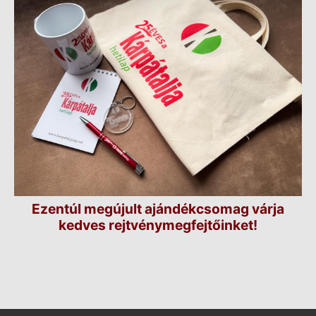
Ezentúl megújult ajándékcsomag várja
kedves rejtvénymegfejtőinket!