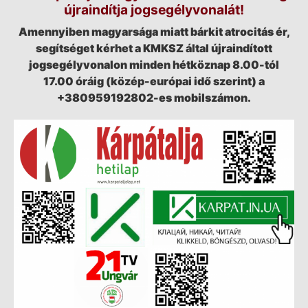
újraindítja jogsegélyvonalát!
Amennyiben magyarsága miatt bárkit atrocitás ér,
segítséget kérhet a KMKSZ által újraindított
jogsegélyvonalon minden hétköznap 8.00-tól
17.00 óráig (közép-európai idő szerint) a
+380959192802-es mobilszámon.