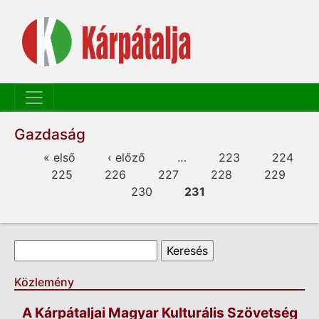
Gazdaság
Oldalak
« első
‹ előző
…
223
224
225
226
227
228
229
230
231
Keresés űrlap
Keresés
Közlemény
A Kárpátaljai Magyar Kulturális Szövetség