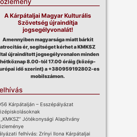
özlemény
A Kárpátaljai Magyar Kulturális
Szövetség újraindítja
jogsegélyvonalát!
Amennyiben magyarsága miatt bárkit
atrocitás ér, segítséget kérhet a KMKSZ
ltal újraindított jogsegélyvonalon minden
hétköznap 8.00-tól 17.00 óráig (közép-
urópai idő szerint) a +380959192802-es
mobilszámon.
elhívás
956 Kárpátalján – Esszépályázat
özépiskolásoknak
 „KMKSZ” Jótékonysági Alapítvány
özleménye
ályázati felhívás: Zrínyi Ilona Kárpátaljai