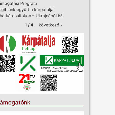
ámogatási Program
egítsünk együtt a kárpátaljai
iharkárosultakon – Ukrajnából is!
1 / 4
következő ›
ámogatónk