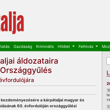
tatás
Gazdaság
Kriminális
Hitélet
Felhívás
Moz
ljai áldozataira
K
K
 Országgyűlés
L
 évfordulójára
2
1
l
v
ég kezdeményezésére a kárpátaljai magyar és
rcolásának 60. évfordulóján országgyűlési
1