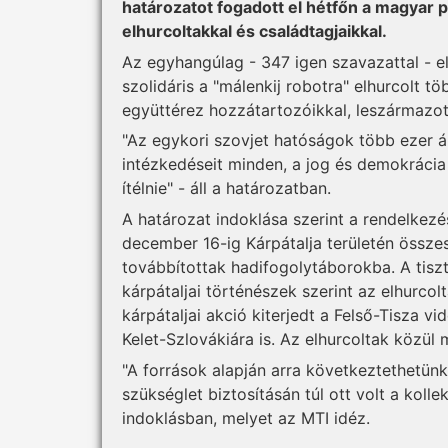
határozatot fogadott el hétfőn a magyar p
elhurcoltakkal és családtagjaikkal.
Az egyhangúlag - 347 igen szavazattal - e
szolidáris a "málenkij robotra" elhurcolt t
együttérez hozzátartozóikkal, leszármazot
"Az egykori szovjet hatóságok több ezer á
intézkedéseit minden, a jog és demokrácia t
ítélnie" - áll a határozatban.
A határozat indoklása szerint a rendelkezé
december 16-ig Kárpátalja területén össze
továbbítottak hadifogolytáborokba. A tiszt
kárpátaljai történészek szerint az elhurcolt
kárpátaljai akció kiterjedt a Felső-Tisza 
Kelet-Szlovákiára is. Az elhurcoltak közül
"A források alapján arra következtethetün
szükséglet biztosításán túl ott volt a koll
indoklásban, melyet az MTI idéz.