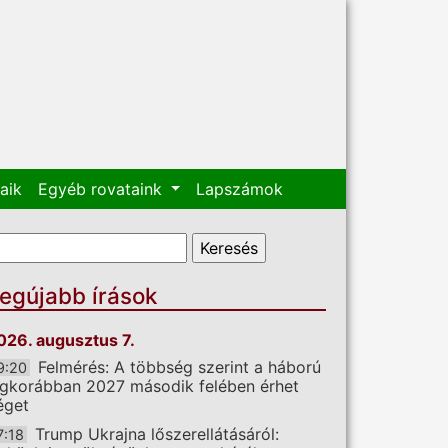
aik
Egyéb rovataink
Lapszámok
eresés űrlap
eresés
egújabb írások
026. augusztus 7.
Felmérés: A többség szerint a háború
9:20
egkorábban 2027 második felében érhet
éget
Trump Ukrajna lőszerellátásáról:
7:18