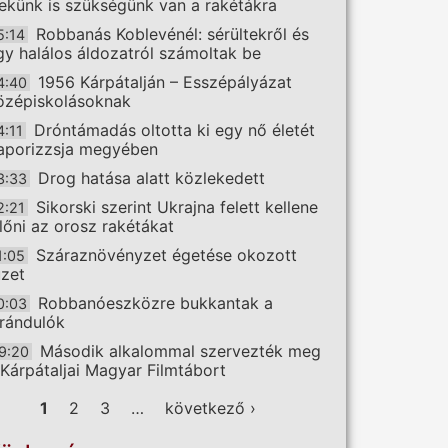
ekünk is szükségünk van a rakétákra
Robbanás Koblevénél: sérültekről és
5:14
gy halálos áldozatról számoltak be
1956 Kárpátalján – Esszépályázat
4:40
özépiskolásoknak
Dróntámadás oltotta ki egy nő életét
4:11
aporizzsja megyében
Drog hatása alatt közlekedett
3:33
Sikorski szerint Ukrajna felett kellene
2:21
előni az orosz rakétákat
Száraznövényzet égetése okozott
1:05
üzet
Robbanóeszközre bukkantak a
0:03
irándulók
Második alkalommal szervezték meg
9:20
 Kárpátaljai Magyar Filmtábort
ldalak
1
2
3
…
következő ›