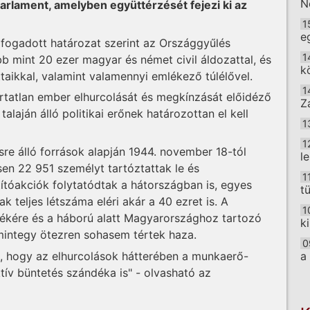
N
arlament, amelyben együttérzését fejezi ki az
1
e
lfogadott határozat szerint az Országgyűlés
1
öbb mint 20 ezer magyar és német civil áldozattal, és
k
taikkal, valamint valamennyi emlékező túlélővel.
1
rtatlan ember elhurcolását és megkínzását előidéző
Z
alaján álló politikai erőnek határozottan el kell
1
1
sre álló források alapján 1944. november 18-tól
l
sen 22 951 személyt tartóztattak le és
1
ítóakciók folytatódtak a hátországban is, egyes
t
ak teljes létszáma eléri akár a 40 ezret is. A
1
vidékére és a háború alatt Magyarországhoz tartozó
k
 mintegy ötezren sohasem tértek haza.
0
k, hogy az elhurcolások hátterében a munkaerő-
a
ektív büntetés szándéka is" - olvasható az
O