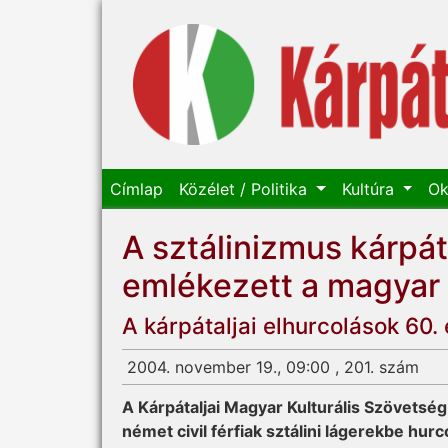
Címlap
Közélet / Politika
Kultúra
Ok
A sztálinizmus kárpáta
emlékezett a magyar
A kárpátaljai elhurcolások 60.
2004. november 19., 09:00 , 201. szám
A Kárpátaljai Magyar Kulturális Szövets
német civil férfiak sztálini lágerekbe hu