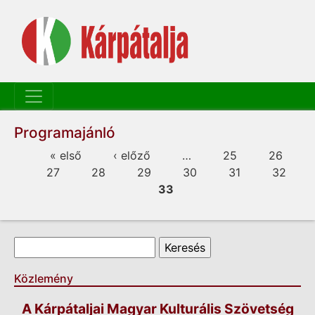
Programajánló
Oldalak
« első
‹ előző
…
25
26
27
28
29
30
31
32
33
Keresés űrlap
Keresés
Közlemény
A Kárpátaljai Magyar Kulturális Szövetség