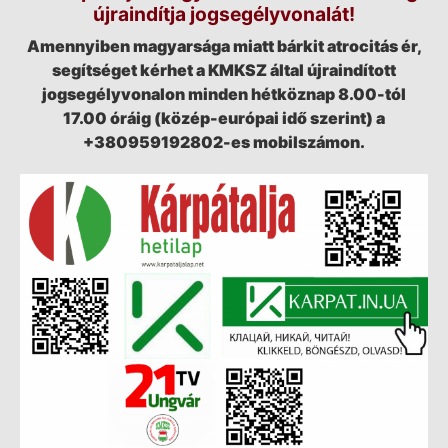
újraindítja jogsegélyvonalát!
Amennyiben magyarsága miatt bárkit atrocitás ér,
segítséget kérhet a KMKSZ által újraindított
jogsegélyvonalon minden hétköznap 8.00-tól
17.00 óráig (közép-európai idő szerint) a
+380959192802-es mobilszámon.