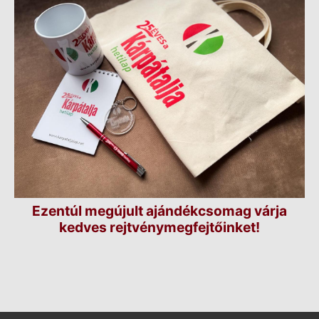
Ezentúl megújult ajándékcsomag várja
kedves rejtvénymegfejtőinket!