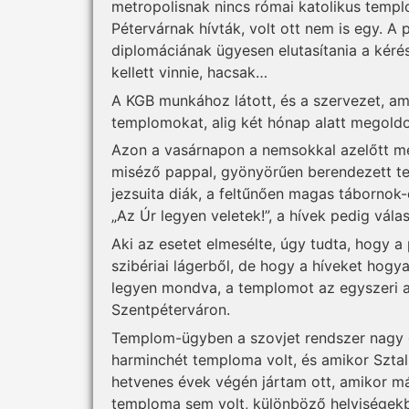
metropolisnak nincs római katolikus temp
Pétervárnak hívták, volt ott nem is egy. A 
diplomáciának ügyesen elutasítania a kérés
kellett vinnie, hacsak…
A KGB munkához látott, és a szervezet, a
templomokat, alig két hónap alatt megoldot
Azon a vasárnapon a nem­sokkal azelőtt m
miséző pappal, gyönyörűen berendezett te
jezsuita diák, a feltűnően magas tábornok-e
„Az Úr legyen veletek!”, a hívek pedig válasz
Aki az esetet elmesélte, úgy tudta, hogy a
szibériai lágerből, de hogy a híveket hogy
legyen mondva, a templomot az egyszeri a
Szentpéterváron.
Templom-ügyben a szovjet rendszer nagy g
harminchét temploma volt, és amikor Sztali
hetvenes évek végén jártam ott, amikor má
temploma sem volt, különböző helyiségekb