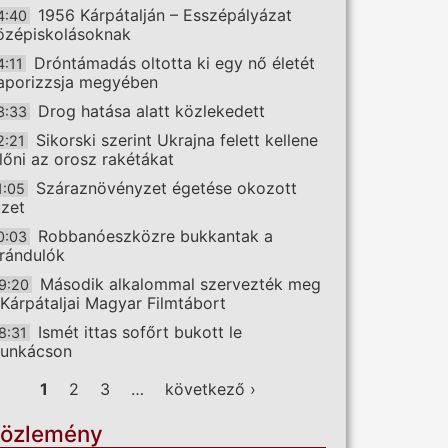
1956 Kárpátalján – Esszépályázat
4:40
özépiskolásoknak
Dróntámadás oltotta ki egy nő életét
4:11
aporizzsja megyében
Drog hatása alatt közlekedett
3:33
Sikorski szerint Ukrajna felett kellene
2:21
előni az orosz rakétákat
Száraznövényzet égetése okozott
1:05
üzet
Robbanóeszközre bukkantak a
0:03
irándulók
Második alkalommal szervezték meg
9:20
 Kárpátaljai Magyar Filmtábort
Ismét ittas sofőrt bukott le
8:31
unkácson
ldalak
1
2
3
…
következő ›
özlemény