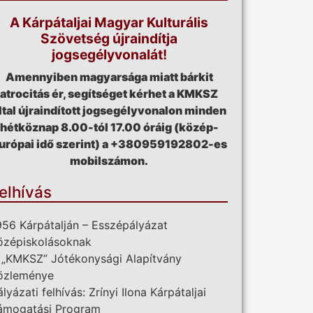
A Kárpátaljai Magyar Kulturális
Szövetség újraindítja
jogsegélyvonalát!
Amennyiben magyarsága miatt bárkit
atrocitás ér, segítséget kérhet a KMKSZ
ltal újraindított jogsegélyvonalon minden
hétköznap 8.00-tól 17.00 óráig (közép-
urópai idő szerint) a +380959192802-es
mobilszámon.
elhívás
956 Kárpátalján – Esszépályázat
özépiskolásoknak
 „KMKSZ” Jótékonysági Alapítvány
özleménye
ályázati felhívás: Zrínyi Ilona Kárpátaljai
ámogatási Program