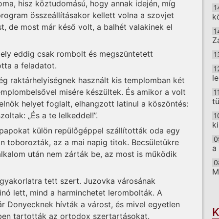
loma, hisz köztudomású, hogy annak idején, míg
1
program összeállításakor kellett volna a szovjet
k
t, de most már késő volt, a balhét valakinek el
1
Z
mely eddig csak rombolt és megszüntetett
1
ta a feladatot.
1
l
ég raktárhelyiségnek használt kis templomban két
mplombelsővel misére készültek. És amikor a volt
1
t
lnök helyet foglalt, elhangzott latinul a köszöntés:
oltak: „És a te lelkeddel!”.
1
k
 papokat külön repülőgéppel szállították oda egy
0
an toborozták, az a mai napig titok. Becsületükre
a
lkalom után nem zárták be, az most is működik
0
M
yakorlatra tett szert. Juzovka városának
O
nó lett, mind a harminchetet lerombolták. A
r Donyecknek hívták a várost, és mivel egyetlen
K
en tartották az ortodox szertartásokat.