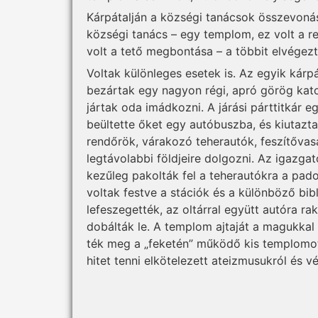
Kárpátalján a községi tanácsok összevoná
községi tanács – egy templom, ez volt a 
volt a tető megbontása – a többit elvégezt
Voltak különleges esetek is. Az egyik kárpáta
bezártak egy nagyon régi, apró görög katol
jártak oda imádkozni. A járási párttitkár e
beültette őket egy autóbuszba, és kiu­taz­
rendőrök, várakozó teherautók, feszítővasa
legtávolabbi földjeire dolgozni. Az igazgatók
kezűleg pakolták fel a teherautókra a padok
voltak festve a stációk és a különböző bibli
lefeszegették, az oltárral együtt autóra r
dobálták le. A templom ajtaját a magukkal h
ték meg a „feketén” működő kis templomot, 
hitet tenni elkötelezett ateiz­mu­sukról és