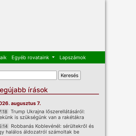
aik
Egyéb rovataink
Lapszámok
eresés űrlap
eresés
egújabb írások
026. augusztus 7.
Trump Ukrajna lőszerellátásáról:
7:18
ekünk is szükségünk van a rakétákra
Robbanás Koblevénél: sérültekről és
5:14
gy halálos áldozatról számoltak be