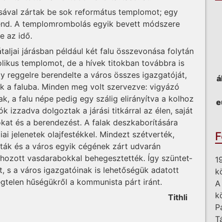
sával zártak be sok református templomot; egy
rend. A templomrombolás egyik bevett módszere
e az idő.
ljai já­rás­ban például két falu össze­vo­ná­sa folytán
ikus temp­lomot, de a hívek titokban továbbra is
gy reggelre berendelte a város összes igazgatóját,
á
tak a faluba. Minden meg volt szervezve: vigyázó
k, a falu népe pedig egy szálig elirányítva a kolhoz
e
 izzadva dol­goz­tak a járási titkárral az élen, sa­ját
at és a berendezést. A falak desz­kabo­rí­tására
ai jelenetek olajfestékkel. Mindezt szét­ver­ték,
F
akták és a város egyik cégének zárt udvarán
ozott vasdara­bok­kal behegesztették. Így szün­tet­­
1
s a város igaz­ga­tóinak is lehetőségük adatott
k
 végtelen hűségükről a kommunista párt iránt.
A
k
Tithli
P
T