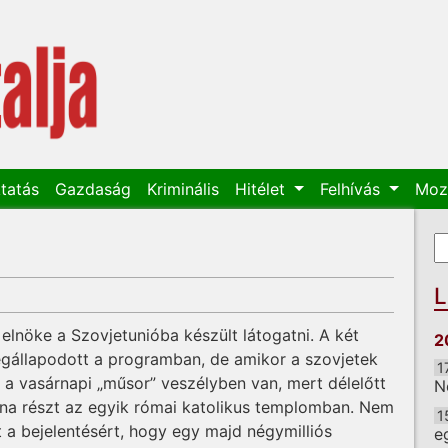
tatás
Gazdaság
Kriminális
Hitélet
Felhívás
Moz
K
K
L
elnöke a Szovjetunióba készült látogatni. A két
2
gállapodott a programban, de amikor a szovjetek
1
y a vasárnapi „műsor” veszélyben van, mert délelőtt
N
lna részt az egyik római katolikus templomban. Nem
1
et a bejelentésért, hogy egy majd négymilliós
e