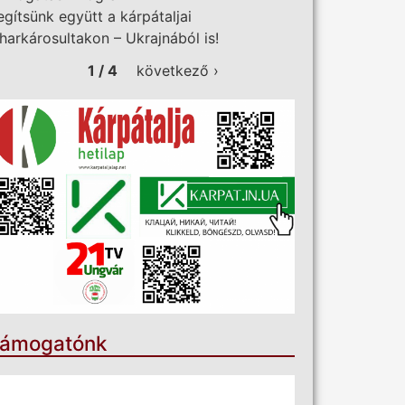
egítsünk együtt a kárpátaljai
iharkárosultakon – Ukrajnából is!
1 / 4
következő ›
ámogatónk