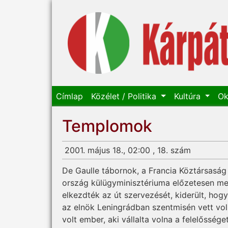
Címlap
Közélet / Politika
Kultúra
Ok
Templomok
2001. május 18., 02:00 , 18. szám
De Gaulle tábornok, a Francia Köztársaság 
ország külügyminisztériuma előzetesen me
elkezdték az út szervezését, kiderült, hog
az elnök Leningrádban szentmisén vett vo
volt ember, aki vállalta volna a felelősség