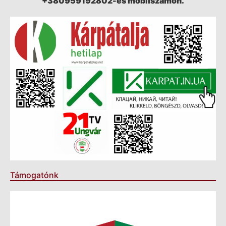
+380959192802-es mobilszámon.
Támogatónk