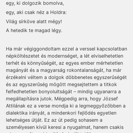
egy, ki dolgozik bomolva,
egy, aki csak néz a Holdra:
Világ sírköve alatt mégy!
A hetedik te magad légy.
Ha már végiggondoltam ezzel a verssel kapcsolatban
népköltészetet és modernséget, a lét elviselhetetlen
terhét és könnyűségét, az egyes ember mér­hetetlen
magányát és a magyarság rokontalanságát, ha már
érzékelni véltem a dolgok döbbenetes egyszerűségét
és az egyszerűség mögött megsejtettem a titkok
felfedhetetlen bonyolultságát – mindig ugyanarra a
meg­­állapításra jutok. Mégpedig arra, hogy József
Attilának ez a verse mondja ki a legmeggyőzőbben a
dialektika irányát, a mindenkori fejlődés egyetlen
lehetséges útját. Ez az út pedig sohasem a
személyesen kívül keresi a nyugalmat, hanem csakis