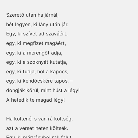
Szerető után ha járnál,
hét legyen, ki lány után jár.
Egy, ki szívet ad szaváért,
egy, ki megfizet magáért,
egy, ki a merengőt adja,
egy, ki a szoknyát kutatja,
egy, ki tudja, hol a kapocs,
egy, ki kendőcskére tapos, –
dongják körül, mint húst a légy!
A hetedik te magad légy!
Ha költenél s van rá költség,
azt a verset heten költsék.
Egy, ki márványból rak falut,