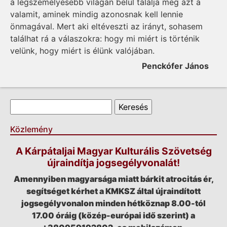
a leg­személyesebb világán belül találja meg azt a
valamit, aminek mindig azonosnak kell lennie
önmagával. Mert aki eltéveszti az irányt, sohasem
találhat rá a válaszokra: hogy mi mi­ért is történik
velünk, hogy mi­ért is élünk valójában.
Penckófer János
Keresés űrlap
Keresés
Közlemény
A Kárpátaljai Magyar Kulturális Szövetség
újraindítja jogsegélyvonalát!
Amennyiben magyarsága miatt bárkit atrocitás ér,
segítséget kérhet a KMKSZ által újraindított
jogsegélyvonalon minden hétköznap 8.00-tól
17.00 óráig (közép-európai idő szerint) a