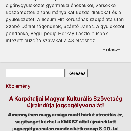
cigánygyülekezet gyermekei énekekkel, versekkel
köszöntötték a tanulmányaikat kezdő diákokat és a
gyülekezetet. A líceum Hit kórusának szolgálata után
Szabó Dániel főgondnok, Szántó János, a gyülekezet
gondnoka, végül pedig Horkay László püspök
intézett buzdító szavakat a 43 elsőshöz.
– olasz–
Keresés űrlap
Keresés
Közlemény
A Kárpátaljai Magyar Kulturális Szövetség
újraindítja jogsegélyvonalát!
Amennyiben magyarsága miatt bárkit atrocitás ér,
segítséget kérhet a KMKSZ által újraindított
jogsegélyvonalon minden hétköznap 8.00-tól