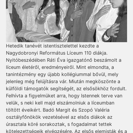
Hetedik tanévét istentisztelettel kezdte a
Nagydobronyi Református Líceum 110 diákja.
Nyitóbeszédében Ráti Éva igazgatónő beszámolt a
líceum életéről, eredményeiről. Mint elmondta, a
tanintézmény egy újabb kol­­légiummal bővül, mely
jelenleg még felújításra vár. Miután megköszönte a
külföldi támogatók segítségét, az elsősökhöz fordult.
Felhívta a figyelmüket arra, hogy Istennek terve van
velük, s neki kell majd elszámolniuk a líceumban
töltött éveikért. Badó Margit és Szopó Valéria
osztályfőnökök vezetésével az elsős diákok az
úrasztala köré sorakoztak, s fogadalmat tettek
kötelezettségeik elvégzésére. Az elsős elemisták és a