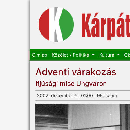
Címlap
Közélet / Politika
Kultúra
Ok
Adventi várakozás
Ifjúsági mise Ungváron
2002. december 6., 01:00 , 99. szám