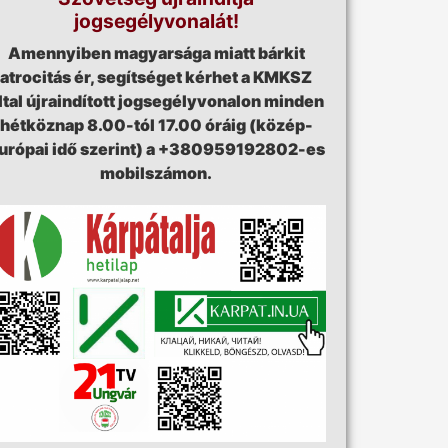
jogsegélyvonalát!
Amennyiben magyarsága miatt bárkit
atrocitás ér, segítséget kérhet a KMKSZ
ltal újraindított jogsegélyvonalon minden
hétköznap 8.00-tól 17.00 óráig (közép-
urópai idő szerint) a +380959192802-es
mobilszámon.