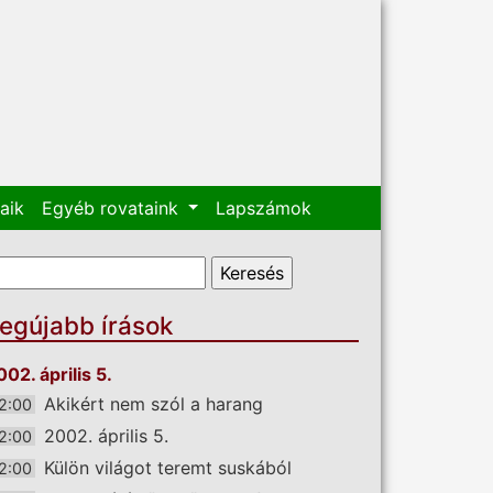
aik
Egyéb rovataink
Lapszámok
eresés űrlap
eresés
egújabb írások
002. április 5.
Akikért nem szól a harang
2:00
2002. április 5.
2:00
Külön világot teremt suskából
2:00