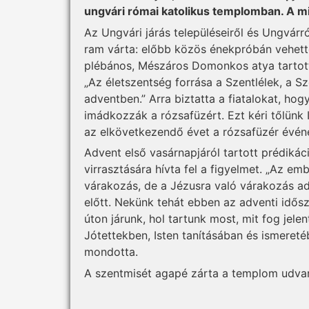
ungvári római katolikus templomban. A mi
Az Ungvári járás településeiről és Ungvárr
ram várta: előbb közös énekpróbán vehettek
plébános, Mészáros Domonkos atya tartott 
„Az életszentség forrása a Szentlélek, a S
adventben.” Arra biztatta a fiatalokat, ho
imádkozzák a rózsafüzért. Ezt kéri tőlünk I
az elkövetkezendő évet a rózsafüzér évén
Advent első vasárnapjáról tartott prédikác
virrasztására hívta fel a figyelmet. „Az em
várakozás, de a Jézusra való várakozás ad 
előtt. Nekünk tehát ebben az adventi idős
úton járunk, hol tartunk most, mit fog jele
Jótettekben, Isten tanításában és ismeret
mondotta.
A szentmisét agapé zárta a templom udva