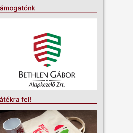
ámogatónk
átékra fel!