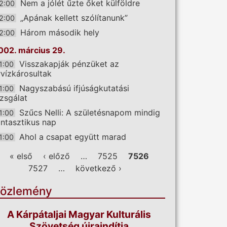
Nem a jólét űzte őket külföldre
2:00
„Apának kellett szólítanunk”
2:00
Három második hely
2:00
002. március 29.
Visszakapják pénzüket az
1:00
rvízkárosultak
Nagyszabású ifjúságkutatási
1:00
izsgálat
Szűcs Nelli: A születésnapom mindig
1:00
antasztikus nap
Ahol a csapat együtt marad
1:00
ldalak
« első
‹ előző
…
7525
7526
7527
…
következő ›
özlemény
A Kárpátaljai Magyar Kulturális
Szövetség újraindítja