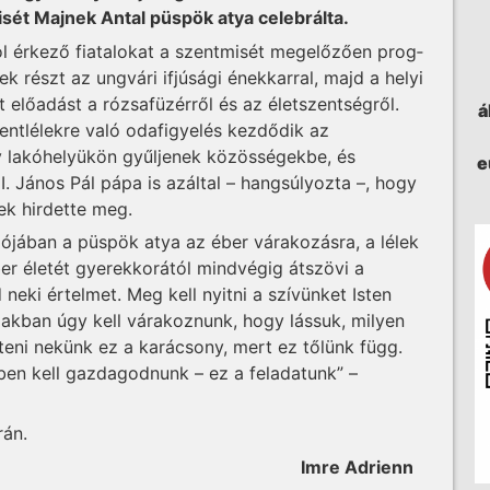
sét Majnek Antal püspök atya celebrálta.
ól érkező fiatalokat a szentmisét megelőzően prog­
 részt az ungvári ifjúsági énekkarral, majd a helyi
előadást a rózsafüzérről és az életszentségről.
á
zentlélekre való odafigyelés kezdődik az
gy lakóhelyükön gyűljenek közösségekbe, és
e
I. János Pál pápa is azáltal – hangsúlyozta –, hogy
ek hirdette meg.
iójában a püspök atya az éber várakozásra, a lélek
ber életét gyerekkorától mindvégig átszövi a
neki értelmet. Meg kell nyitni a szívünket Isten
zakban úgy kell várakoznunk, hogy lássuk, milyen
nteni nekünk ez a karácsony, mert ez tőlünk függ.
ében kell gazdagodnunk – ez a feladatunk” –
rán.
Imre Adrienn