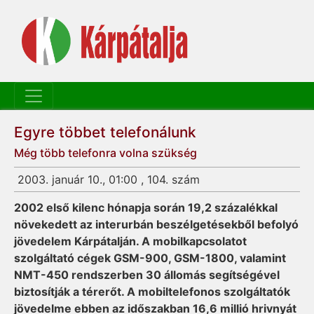
Egyre többet telefonálunk
Még több telefonra volna szükség
2003. január 10., 01:00 , 104. szám
2002 első kilenc hónapja során 19,2 százalékkal
növekedett az interurbán beszél­geté­sekből befolyó
jövedelem Kár­pátalján. A mobilkapcsolatot
szolgáltató cégek GSM-900, GSM-1800, valamint
NMT-450 rendszerben 30 állomás segítségével
biztosítják a térerőt. A mobiltelefonos szolgáltatók
jövedelme ebben az időszakban 16,6 millió hriv­nyát