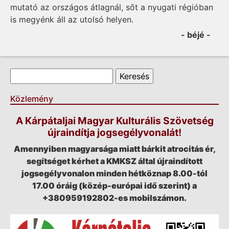
mutató az országos átlagnál, sőt a nyugati régióban
is megyénk áll az utolsó helyen.
- béjé -
Keresés űrlap
Keresés
Közlemény
A Kárpátaljai Magyar Kulturális Szövetség
újraindítja jogsegélyvonalát!
Amennyiben magyarsága miatt bárkit atrocitás ér,
segítséget kérhet a KMKSZ által újraindított
jogsegélyvonalon minden hétköznap 8.00-tól
17.00 óráig (közép-európai idő szerint) a
+380959192802-es mobilszámon.