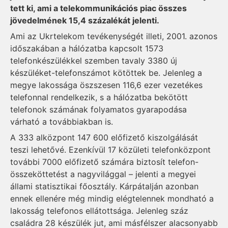
tett ki, ami a telekommunikációs piac összes
jövedelmének 15,4 százalékát jelenti.
Ami az Ukrtelekom tevékenységét illeti, 2001. azonos
időszakában a hálózatba kapcsolt 1573
telefonkészülékkel szem­ben tavaly 3380 új
készüléket-telefonszámot kötöttek be. Jelenleg a
megye lakossága ösz­szesen 116,6 ezer ve­zetékes
telefonnal rendelkezik, s a hálózatba bekötött
telefonok számának fo­lya­ma­tos gyarapodása
várható a továbbiakban is.
A 333 alközpont 147 600 előfizető kiszolgálását
teszi lehetővé. Ezenkívül 17 kö­zületi telefonközpont
további 7000 előfizető számára biztosít telefon-
összeköttetést a nagyvilággal – jelenti a megyei
állami statisztikai főosztály. Kár­pát­al­ján azonban
ennek ellenére még mindig elégtelennek mond­­ható a
lakosság telefonos ellátottsága. Jelenleg száz
családra 28 készülék jut, ami másfélszer alacsonyabb