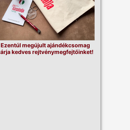
Ezentúl megújult ajándékcsomag
árja kedves rejtvénymegfejtőinket!