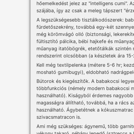
hőemelkedést jelez az "intelligens cumi". A
szájába, így az csak a meleg tápszert "érzék
A legszükségesebb tisztálkodószerek: bab
fürdetőszekrény, továbbá egy-két szennyes
még körömvágó olló (biztonsági, lekerekítet
fültisztító pálcika, bébi hajkefe és műany
műanyag itatóbögrék, etetőtálkák szintén
rendszerint olcsóbban (a készletek ára 15-
Kell még textilpelenka (métere 5-6 hr; ke
mosható gumibugyi), eldobható nadrágpele
Bútorok és kiegészítők. A babakocsi legye
többfunkciós (némely modern babakocsi mó
használható). Kiságyból érdemes nagyobb 
magasságra állítható, továbbá, ha a rács a
használható. Ágybetétnek a kókuszmatrac
szivacsmatracon is.
Ami még szükséges: ágynemű, több garnitú
vékony takaró, néhány lepedő (sztreccs a l