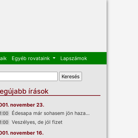
aik
Egyéb rovataink
Lapszámok
eresés űrlap
eresés
egújabb írások
001. november 23.
Édesapa már sohasem jön haza…
1:00
Veszélyes, de jól fizet
1:00
001. november 16.