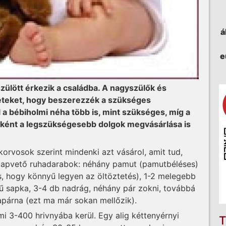
á
e
zülött érkezik a családba. A nagyszülők és
zleteket, hogy beszerezzék a szükséges
a bébiholmi néha több is, mint szükséges, míg a
ként a legszükségesebb dolgok megvásárlása is
rvosok szerint mindenki azt vásárol, amit tud,
alapvető ruhadarabok: néhány pamut (pamutbéléses)
s, hogy könnyű legyen az öltöztetés), 1-2 melegebb
tű sapka, 3-4 db nadrág, néhány pár zokni, továbbá
apárna (ezt ma már sokan mellőzik).
i 3-400 hrivnyába kerül. Egy alig kéttenyérnyi
T