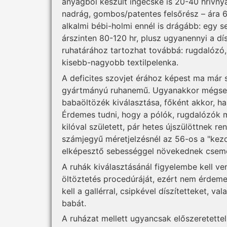
anyagból készült ingecske is 20-40 hrivnya
nadrág, gombos/patentes felsőrész – ára 
alkalmi bébi-holmi ennél is drágább: egy s
árszinten 80-120 hr, plusz ugyanennyi a dí
ruhatárához tartozhat továbbá: rugdalózó, 
kisebb-nagyobb textilpelenka.
A deficites szovjet érához képest ma már 
gyártmányú ruhanemű. Ugyanakkor mégsem
babaöltözék kiválasztása, főként akkor, ha
Érdemes tudni, hogy a pólók, rugdalózók 
kilóval született, pár hetes újszülöttnek r
számjegyű méretjelzésnél az 56-os a "kezdő
elképesztő sebességgel növekednek cseme
A ruhák kiválasztásánál figyelembe kell ven
öltöztetés procedúráját, ezért nem érdeme
kell a gallérral, csipkével díszítetteket, v
babát.
A ruházat mellett ugyancsak előszeretettel