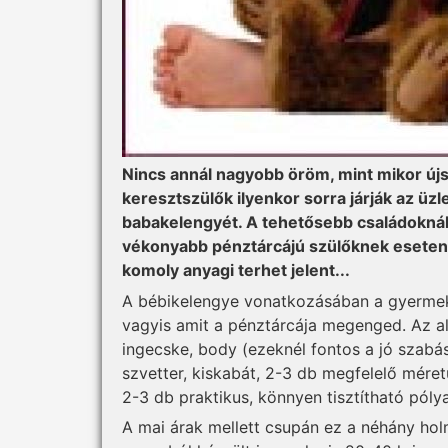
Nincs annál nagyobb öröm, mint mikor újs
keresztszülők ilyenkor sorra járják az ü
babakelengyét. A tehetősebb családoknál 
vékonyabb pénztárcájú szülőknek eseten
komoly anyagi terhet jelent...
A bébikelengye vonatkozásában a gyermeko
vagyis amit a pénztárcája megenged. Az 
ingecske, body (ezeknél fontos a jó szabá
szvetter, kiskabát, 2-3 db megfelelő mére
2-3 db praktikus, könnyen tisztítható póly
A mai árak mellett csupán ez a néhány holm