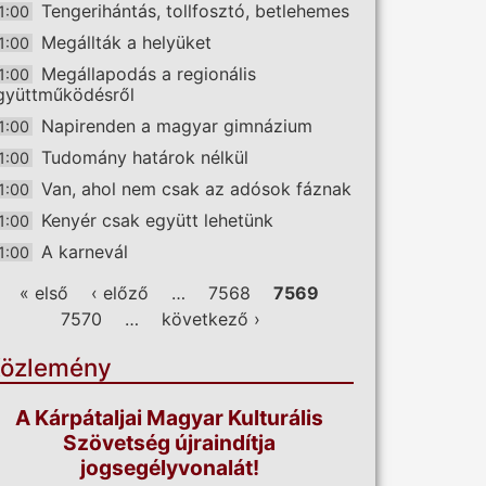
Tengerihántás, tollfosztó, betlehemes
1:00
Megállták a helyüket
1:00
Megállapodás a regionális
1:00
gyüttműködésről
Napirenden a magyar gimnázium
1:00
Tudomány határok nélkül
1:00
Van, ahol nem csak az adósok fáznak
1:00
Kenyér csak együtt lehetünk
1:00
A karnevál
1:00
ldalak
« első
‹ előző
…
7568
7569
7570
…
következő ›
özlemény
A Kárpátaljai Magyar Kulturális
Szövetség újraindítja
jogsegélyvonalát!