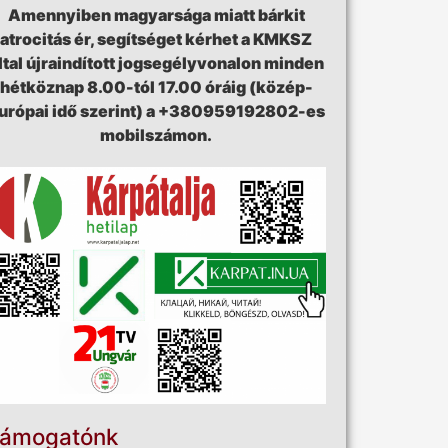
Amennyiben magyarsága miatt bárkit
atrocitás ér, segítséget kérhet a KMKSZ
ltal újraindított jogsegélyvonalon minden
hétköznap 8.00-tól 17.00 óráig (közép-
urópai idő szerint) a +380959192802-es
mobilszámon.
ámogatónk