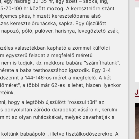
, egy nadrág 30-35 hr, egy szett – sapka, ing,
65-70-100 hr között mozog. A keresztelőre szánt
elyemcsipkés, hímzett keresztelőpárna alsó
szes keresztelőruhácska, sapka. Egy újszülött
napozó, póló, pulóver, harisnya, levegőztető zsák,
széles választékban kapható a zömmel külföldi
 egyszerű feladat a megfelelő méretű
 nem is tudjuk, kb. mekkora babára "számíthatunk".
mérete a baba testhosszához igazodik. Egy 3-4
endszerint a 144-146-os méret a megfelelő. A két
méret", a többi már 62-es is lehet, hiszen ilyenkor
J
téink.
ni, hogy a legtöbb újszülött "rosszul tűri" az
s bonyolultan záródó darabokat vásárolni, kerülni
alamint az olyan ruhácskákat, melyek zavarhatják a
 költünk babaápoló-, illetve tisztálkodószerekre. A