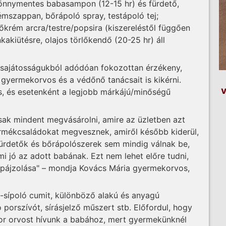
 könnymentes babasampon (12-15 hr) és fürdető,
émszappan, bőrápoló spray, testápoló tej;
őkrém arcra/testre/popsira (kiszereléstől függően
kakiütésre, olajos törlőkendő (20-25 hr) áll
i sajátosságukból adódóan fokozottan érzékeny,
gyermekorvos és a védőnő tanácsait is kikérni.
v
us, és esetenként a legjobb márkájú/minőségű
sak mindent megvásárolni, amire az üzletben azt
ermékcsaládokat megvesznek, amiről később kiderül,
fürdetők és bőrápolószerek sem mindig válnak be,
i jó az adott babának. Ezt nem lehet előre tudni,
őspájzolása" – mondja Kovács Mária gyermekorvos,
-sípoló cumit, különböző alakú és anyagú
 porszívót, sírásjelző műszert stb. Előfordul, hogy
ízkor orvost hívunk a babához, mert gyermekünknél