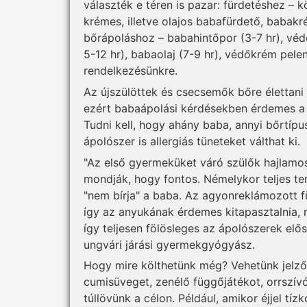
választék e téren is pazar: fürdetéshez –
krémes, illetve olajos babafürdető, babakr
bőrápoláshoz – babahintőpor (3-7 hr), véd
5-12 hr), babaolaj (7-9 hr), védőkrém pelen
rendelkezésünkre.
Az újszülöttek és csecsemők bőre élettan
ezért babaápolási kérdésekben érdemes a 
Tudni kell, hogy ahány baba, annyi bőrtíp
ápolószer is allergiás tüneteket válthat ki.
"Az első gyermeküket váró szülők hajlamo
mondják, hogy fontos. Némelykor teljes t
"nem bírja" a baba. Az agyonreklámozott 
így az anyukának érdemes kitapasztalnia, m
így teljesen fölösleges az ápolószerek el
ungvári járási gyermekgyógyász.
Hogy mire költhetünk még? Vehetünk jelző
cumisüveget, zenélő függőjátékot, orrszívó
túllövünk a célon. Például, amikor éjjel t