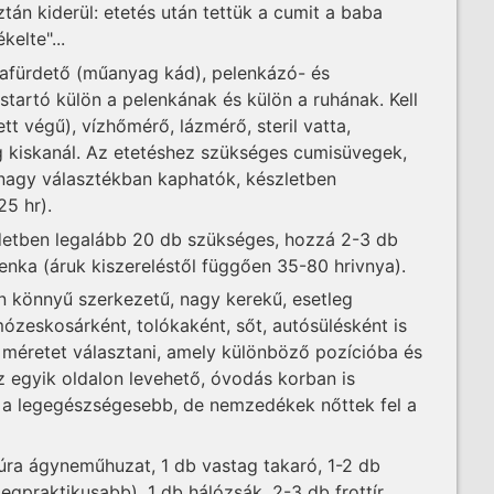
ztán kiderül: etetés után tettük a cumit a baba
elte"...
afürdető (műanyag kád), pelenkázó- és
tartó külön a pelenkának és külön a ruhának. Kell
t végű), vízhőmérő, lázmérő, steril vatta,
ag kiskanál. Az etetéshez szükséges cumisüvegek,
 nagy választékban kaphatók, készletben
25 hr).
zdetben legalább 20 db szükséges, hozzá 2-3 db
nka (áruk kiszereléstől függően 35-80 hrivnya).
n könnyű szerkezetű, nagy kerekű, esetleg
zeskosárként, tolókaként, sőt, autósülésként is
méretet választani, amely különböző pozícióba és
z egyik oldalon levehető, óvodás korban is
 a legegészségesebb, de nemzedékek nőttek fel a
ra ágyneműhuzat, 1 db vastag takaró, 1-2 db
egpraktikusabb), 1 db hálózsák, 2-3 db frottír