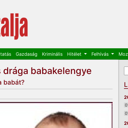
tatás
Gazdaság
Kriminális
Hitélet
Felhívás
Moz
s drága babakelengye
K
K
a babát?
L
2
0
0
2