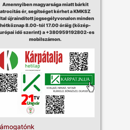
Amennyiben magyarsága miatt bárkit
atrocitás ér, segítséget kérhet a KMKSZ
ltal újraindított jogsegélyvonalon minden
hétköznap 8.00-tól 17.00 óráig (közép-
urópai idő szerint) a +380959192802-es
mobilszámon.
ámogatónk