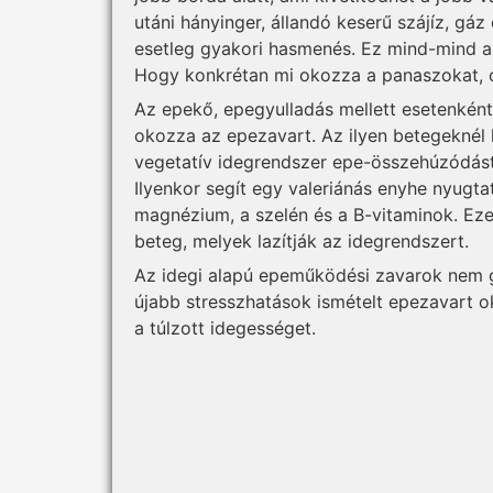
utáni hányinger, állandó keserű szájíz, gá
esetleg gyakori hasmenés. Ez mind-mind a
Hogy konkrétan mi okozza a panaszokat, cs
Az epekő, epegyulladás mellett esetenként 
okozza az epezavart. Az ilyen betegeknél h
vegetatív idegrendszer epe-összehúzódást
Ilyenkor segít egy valeriánás enyhe nyugta
magnézium, a szelén és a B-vitaminok. Ez
beteg, melyek lazítják az idegrendszert.
Az idegi alapú epeműködési zavarok nem gy
újabb stresszhatások ismételt epezavart ok
a túlzott idegességet.