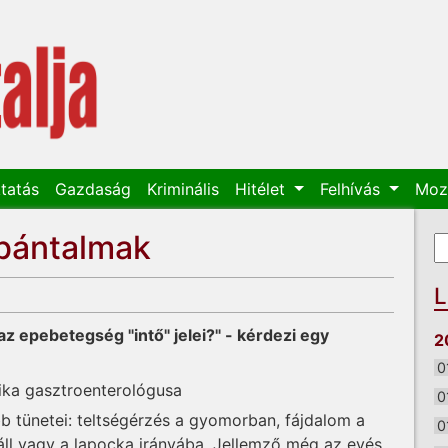
tatás
Gazdaság
Kriminális
Hitélet
Felhívás
Moz
ebántalmak
K
K
L
z epebetegség "intő" jelei?" - kérdezi egy
2
0
inika gasztroenterológusa
0
b tünetei: teltségérzés a gyomorban, fájdalom a
0
váll vagy a lapocka irányába. Jellemző még az evés