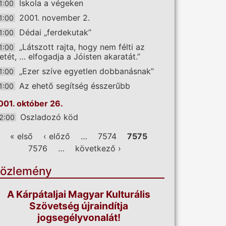
Iskola a végeken
1:00
2001. november 2.
1:00
Dédai „ferdekutak”
1:00
„Látszott rajta, hogy nem félti az
1:00
letét, … elfogadja a Jóisten akaratát.”
„Ezer szíve egyetlen dobbanásnak”
1:00
Az ehető segítség ésszerűbb
1:00
001. október 26.
Oszladozó köd
2:00
ldalak
« első
‹ előző
…
7574
7575
7576
…
következő ›
özlemény
A Kárpátaljai Magyar Kulturális
Szövetség újraindítja
jogsegélyvonalát!