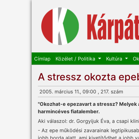
Címlap
Közélet / Politika
Kultúra
Ok
A stressz okozta ep
2005. március 11., 09:00 , 217. szám
"Okozhat-e epezavart a stressz? Melyek a
harmincéves fiatalember.
Aki válaszol: dr. Gorgyijuk Éva, a csapi kl
- Az epe működési zavarainak legtipikusab
jobb borda alatt, ami kivetítődhet a jobb 