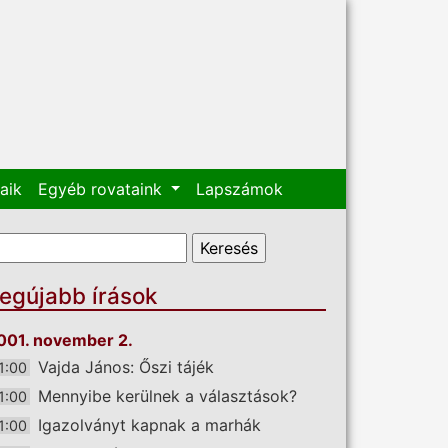
aik
Egyéb rovataink
Lapszámok
eresés űrlap
eresés
egújabb írások
001. november 2.
Vajda János: Őszi tájék
1:00
Mennyibe kerülnek a választások?
1:00
Igazolványt kapnak a marhák
1:00