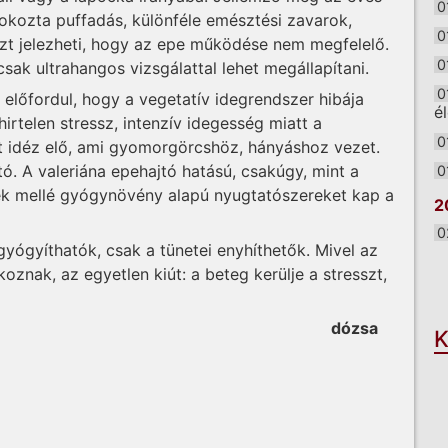
0
z okozta puffadás, különféle emésztési zavarok,
0
zt jelezheti, hogy az epe működése nem megfelelő.
0
ak ultrahangos vizsgálattal lehet megállapítani.
0
előfordul, hogy a vegetatív idegrendszer hibája
é
irtelen stressz, intenzív idegesség miatt a
0
 idéz elő, ami gyomorgörcshöz, hányáshoz vezet.
tó. A valeriána epehajtó hatású, csakúgy, mint a
0
ek mellé gyógynövény alapú nyugtatószereket kap a
2
0
ógyíthatók, csak a tünetei enyhíthetők. Mivel az
O
oznak, az egyetlen kiút: a beteg kerülje a stresszt,
dózsa
K