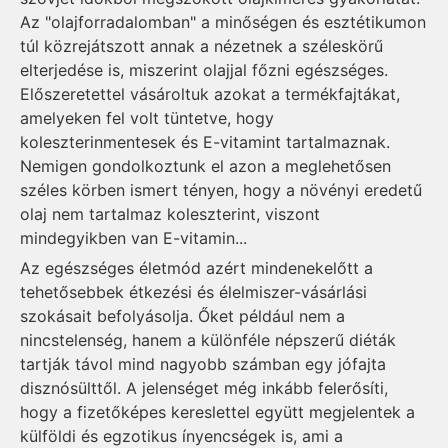
Az "olajforradalomban" a minőségen és esztétikumon
túl közrejátszott annak a nézetnek a széleskörű
elterjedése is, miszerint olajjal főzni egészséges.
Előszeretettel vásároltuk azokat a termékfajtákat,
amelyeken fel volt tüntetve, hogy
koleszterinmentesek és E-vitamint tartalmaznak.
Nemigen gondolkoztunk el azon a meglehetősen
széles körben ismert tényen, hogy a növényi eredetű
olaj nem tartalmaz koleszterint, viszont
mindegyikben van E-vitamin...
Az egészséges életmód azért mindenekelőtt a
tehetősebbek étkezési és élelmiszer-vásárlási
szokásait befolyásolja. Őket például nem a
nincstelenség, hanem a különféle népszerű diéták
tartják távol mind nagyobb számban egy jófajta
disznósülttől. A jelenséget még inkább felerősíti,
hogy a fizetőképes kereslettel együtt megjelentek a
külföldi és egzotikus ínyencségek is, ami a