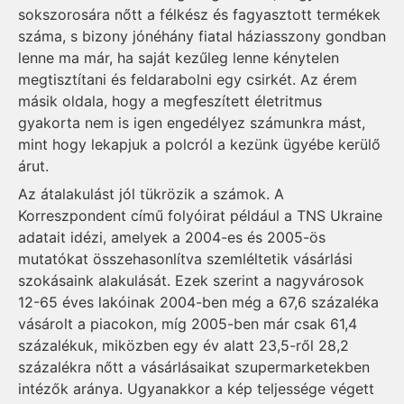
sokszorosára nőtt a félkész és fagyasztott termékek
száma, s bizony jónéhány fiatal háziasszony gondban
lenne ma már, ha saját kezűleg lenne kénytelen
megtisztítani és feldarabolni egy csirkét. Az érem
másik oldala, hogy a megfeszített életritmus
gyakorta nem is igen engedélyez számunkra mást,
mint hogy lekapjuk a polcról a kezünk ügyébe kerülő
árut.
Az átalakulást jól tükrözik a számok. A
Korreszpondent című folyóirat például a TNS Ukraine
adatait idézi, amelyek a 2004-es és 2005-ös
mutatókat összehasonlítva szemléltetik vásárlási
szokásaink alakulását. Ezek szerint a nagyvárosok
12-65 éves lakóinak 2004-ben még a 67,6 százaléka
vásárolt a piacokon, míg 2005-ben már csak 61,4
százalékuk, miközben egy év alatt 23,5-ről 28,2
százalékra nőtt a vásárlásaikat szupermarketekben
intézők aránya. Ugyanakkor a kép teljessége végett