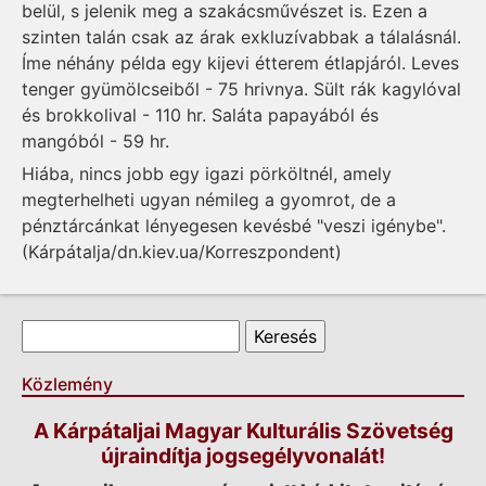
belül, s jelenik meg a szakácsművészet is. Ezen a
szinten talán csak az árak exkluzívabbak a tálalásnál.
Íme néhány példa egy kijevi étterem étlapjáról. Leves
tenger gyümölcseiből - 75 hrivnya. Sült rák kagylóval
és brokkolival - 110 hr. Saláta papayából és
mangóból - 59 hr.
Hiába, nincs jobb egy igazi pörköltnél, amely
megterhelheti ugyan némileg a gyomrot, de a
pénztárcánkat lényegesen kevésbé "veszi igénybe".
(Kárpátalja/dn.kiev.ua/Korreszpondent)
Keresés űrlap
Keresés
Közlemény
A Kárpátaljai Magyar Kulturális Szövetség
újraindítja jogsegélyvonalát!