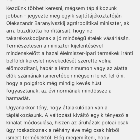
Kezdünk többet keresni, mégsem táplálkozunk
jobban - jegyezte meg egyik sajtótájékoztatóján
Olekszandr Baranyivszkij agrárpolitikai miniszter, aki
arra buzdította honfitársait, hogy ne
takarékoskodjanak a jó minőségű ételek vásárlásán.
Természetesen a miniszter kijelentésével
mindenekelőtt a hazai élelmiszer-ipari termékek iránti
belföldi kereslet növekedését szerette volna
előmozdítani, habár a létminimumon vagy az alatta
élők számának ismeretében mégsem lehet felróni,
hogy a polgárok még mindig kevés húst
fogyasztanak, az évi normának mindössze a
harmadát.
Ugyanakkor tény, hogy átalakulóban van a
táplálkozásunk. A változást kiváltó egyik tényező a
kínálat módosulása, hiszen az áruházak polcai csak
úgy roskadoznak a néhány éve még csak hírből
ismert termékektől. Elég megemlíteni, hogy