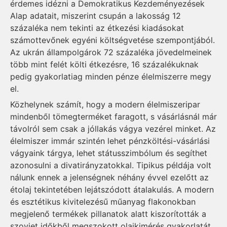
érdemes idézni a Demokratikus Kezdeményezések
Alap adatait, miszerint csupán a lakosság 12
százaléka nem tekinti az étkezési kiadásokat
számottevőnek egyéni költségvetése szempontjából.
Az ukrán állampolgárok 72 százaléka jövedelmeinek
több mint felét költi étkezésre, 16 százalékuknak
pedig gyakorlatiag minden pénze élelmiszerre megy
el.
Közhelynek számít, hogy a modern élelmiszeripar
mindenből tömegterméket faragott, s vásárlásnál már
távolról sem csak a jóllakás vágya vezérel minket. Az
élelmiszer immár szintén lehet pénzköltési-vásárlási
vágyaink tárgya, lehet státusszimbólum és segíthet
azonosulni a divatirányzatokkal. Tipikus példája volt
nálunk ennek a jelenségnek néhány évvel ezelőtt az
étolaj tekintetében lejátszódott átalakulás. A modern
és esztétikus kivitelezésű műanyag flakonokban
megjelenő termékek pillanatok alatt kiszorították a
szovjet időkből megszokott olajkimérés gyakorlatát.