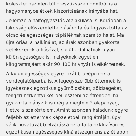
koleszterinszinten túl presztízsszempontból is a
hagyományos étkek kiszorításának irányába hat.
Jellemző a halfogyasztás átalakulása is. Korábban a
lakosság előszeretettel vásárolta és fogyasztotta az
olcsó és egészséges tápláléknak számító halat. Ma
újra óriási a halkínálat, az árak azonban gyakorta
vetekszenek a húséval, s előfordulhatnak olyan
különlegességek is, melyeknek egyetlen
kilogrammjáért akár 90-100 hrivnyát is elkérhetnek.
A különlegességek egyre inkább beépülnek a
vendéglátóiparba is. A legegyszerűbb éttermek is
igyekeznek egzotikus gyümölcsöket, zöldségeket,
tengeri herkentyűket beilleszteni az étrendbe; ha
gyakorta hiányzik is még a megfelelő alapanyag,
illetve a szakértelem. Amint azonban haladunk egyre
feljebb az éttermek képzeletbeli ranglétráján, úgy
válik hovatovább elvárássá ez a fajta exkluzívan és
egzotikusan egészséges kínálatszegmens az étlapon