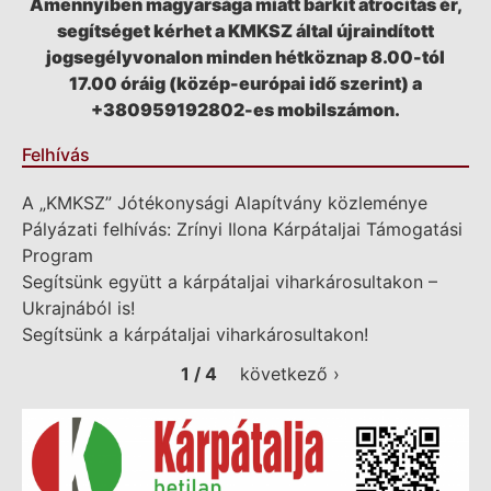
Amennyiben magyarsága miatt bárkit atrocitás ér,
segítséget kérhet a KMKSZ által újraindított
jogsegélyvonalon minden hétköznap 8.00-tól
17.00 óráig (közép-európai idő szerint) a
+380959192802-es mobilszámon.
Felhívás
A „KMKSZ” Jótékonysági Alapítvány közleménye
Pályázati felhívás: Zrínyi Ilona Kárpátaljai Támogatási
Program
Segítsünk együtt a kárpátaljai viharkárosultakon –
Ukrajnából is!
Segítsünk a kárpátaljai viharkárosultakon!
1 / 4
következő ›