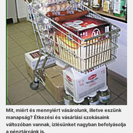
Mit, miért és mennyiért vásárolunk, illetve eszünk
manapság? Étkezési és vásárlási szokásaink
változóban vannak, ízlésünket nagyban befolyásolja
a pénztárcánk is.