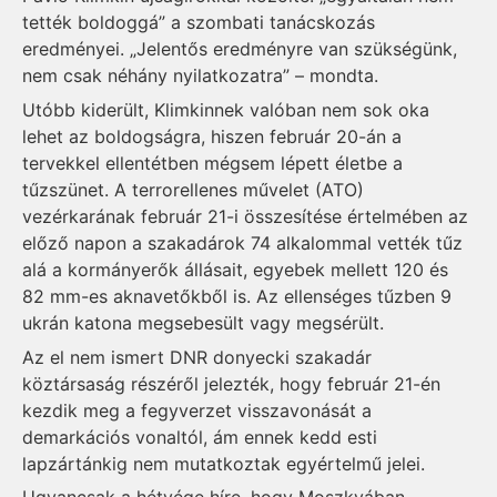
tették boldoggá” a szombati tanácskozás
eredményei. „Jelentős eredményre van szükségünk,
nem csak néhány nyilatkozatra” – mondta.
Utóbb kiderült, Klimkinnek valóban nem sok oka
lehet az boldogságra, hiszen február 20-án a
tervekkel ellentétben mégsem lépett életbe a
tűzszünet. A terrorellenes művelet (ATO)
vezérkarának február 21-i összesítése értelmében az
előző napon a szakadárok 74 alkalommal vették tűz
alá a kormányerők állásait, egyebek mellett 120 és
82 mm-es aknavetőkből is. Az ellenséges tűzben 9
ukrán katona megsebesült vagy megsérült.
Az el nem ismert DNR donyecki szakadár
köztársaság részéről jelezték, hogy február 21-én
kezdik meg a fegyverzet visszavonását a
demarkációs vonaltól, ám ennek kedd esti
lapzártánkig nem mutatkoztak egyértelmű jelei.