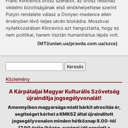
Franc Klincevics orosz szenátor, az orosz felsőház
védelmi bizottságának első elnökhelyettese szerint
Putyin rendelete válasz a Donyec-medence ellen
érvényben lévő teljes ukrán blokádra. Moszkvai
nyilatkozatában Klincevics azt hangoztatta, hogy ez
nem politikai, hanem tisztán humanitárius lépés volt.
(MTI/unian.ua/pravda.com.ua/szcs)
Keresés űrlap
Keresés
Közlemény
A Kárpátaljai Magyar Kulturális Szövetség
újraindítja jogsegélyvonalát!
Amennyiben magyarsága miatt bárkit atrocitás ér,
segítséget kérhet a KMKSZ által újraindított
jogsegélyvonalon minden hétköznap 8.00-tól
17.00 óráig (közép-európai idő szerint) a