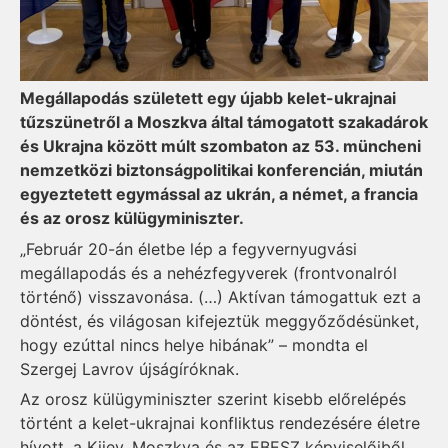
Megállapodás született egy újabb kelet-ukrajnai
tűzszünetről a Moszkva által támogatott szakadárok
és Ukrajna között múlt szombaton az 53. müncheni
nemzetközi biztonságpolitikai konferencián, miután
egyeztetett egymással az ukrán, a német, a francia
és az orosz külügyminiszter.
„Február 20-án életbe lép a fegyvernyugvási
megállapodás és a nehézfegyverek (frontvonalról
történő) visszavonása. (…) Aktívan támogattuk ezt a
döntést, és világosan kifejeztük meggyőződésünket,
hogy ezúttal nincs helye hibának” – mondta el
Szergej Lavrov újságíróknak.
Az orosz külügyminiszter szerint kisebb előrelépés
történt a kelet-ukrajnai konfliktus rendezésére életre
hívott, a Kijev, Moszkva és az EBESZ képviselőiből