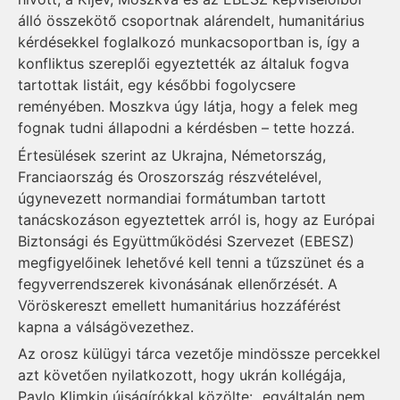
álló összekötő csoportnak alárendelt, humanitárius
kérdésekkel foglalkozó munkacsoportban is, így a
konfliktus szereplői egyeztették az általuk fogva
tartottak listáit, egy későbbi fogolycsere
reményében. Moszkva úgy látja, hogy a felek meg
fognak tudni állapodni a kérdésben – tette hozzá.
Értesülések szerint az Ukrajna, Németország,
Franciaország és Oroszország részvételével,
úgynevezett normandiai formátumban tartott
tanácskozáson egyeztettek arról is, hogy az Európai
Biztonsági és Együttműködési Szervezet (EBESZ)
megfigyelőinek lehetővé kell tenni a tűzszünet és a
fegyverrendszerek kivonásának ellenőrzését. A
Vöröskereszt emellett humanitárius hozzáférést
kapna a válságövezethez.
Az orosz külügyi tárca vezetője mindössze percekkel
azt követően nyilatkozott, hogy ukrán kollégája,
Pavlo Klimkin újságírókkal közölte: „egyáltalán nem