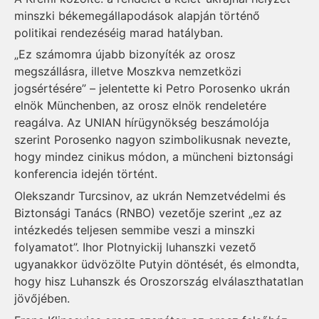
minszki békemegállapodások alapján történő
politikai rendezéséig marad hatályban.
„Ez számomra újabb bizonyíték az orosz
megszállásra, illetve Moszkva nemzetközi
jogsértésére” – jelentette ki Petro Porosenko ukrán
elnök Münchenben, az orosz elnök rendeletére
reagálva. Az UNIAN hírügynökség beszámolója
szerint Porosenko nagyon szimbolikusnak nevezte,
hogy mindez cinikus módon, a müncheni biztonsági
konferencia idején történt.
Olekszandr Turcsinov, az ukrán Nemzetvédelmi és
Biztonsági Tanács (RNBO) vezetője szerint „ez az
intézkedés teljesen semmibe veszi a minszki
folyamatot”. Ihor Plotnyickij luhanszki vezető
ugyanakkor üdvözölte Putyin döntését, és elmondta,
hogy hisz Luhanszk és Oroszország elválaszthatatlan
jövőjében.