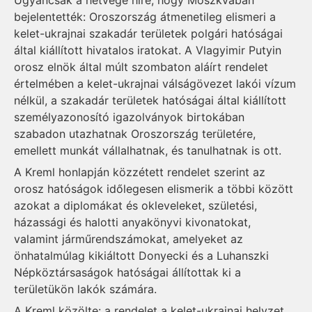
Ugyancsak a hétvége híre, hogy Moszkvában
bejelentették: Oroszország átmenetileg elismeri a
kelet-ukrajnai szakadár területek polgári hatóságai
által kiállított hivatalos iratokat. A Vlagyimir Putyin
orosz elnök által múlt szombaton aláírt rendelet
értelmében a kelet-ukrajnai válságövezet lakói vízum
nélkül, a szakadár területek hatóságai által kiállított
személyazonosító igazolványok birtokában
szabadon utazhatnak Oroszország területére,
emellett munkát vállalhatnak, és tanulhatnak is ott.
A Kreml honlapján közzétett rendelet szerint az
orosz hatóságok időlegesen elismerik a többi között
azokat a diplomákat és okleveleket, születési,
házassági és halotti anyakönyvi kivonatokat,
valamint járműrendszámokat, amelyeket az
önhatalmúlag kikiáltott Donyecki és a Luhanszki
Népköztársaságok hatóságai állítottak ki a
területükön lakók számára.
A Kreml közölte: a rendelet a kelet-ukrajnai helyzet