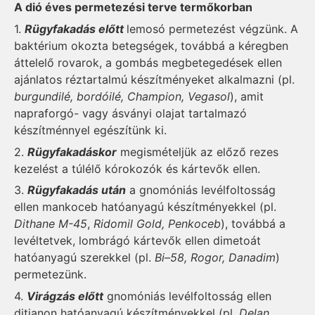
A dió éves permetezési terve termőkorban
1.
Rügyfakadás előtt
lemosó permetezést végzünk. A
baktérium okozta betegségek, továbbá a kéregben
áttelelő rovarok, a gombás megbetegedések ellen
ajánlatos réztartalmú készítményeket alkalmazni (pl.
burgundilé, bordóilé, Champion, Vegasol
), amit
napraforgó- vagy ásványi olajat tartalmazó
készítménnyel egészítünk ki.
2.
Rügyfakadáskor
megismételjük az előző rezes
kezelést a túlélő kórokozók és kártevők ellen.
3.
Rügyfakadás után
a gnomóniás levélfoltosság
ellen mankoceb hatóanyagú készítményekkel (pl.
Dithane M-45
,
Ridomil Gold, Penkoceb
), továbbá a
levéltetvek, lombrágó kártevők ellen dimetoát
hatóanyagú szerekkel (pl.
Bi–58, Rogor, Danadim
)
permetezünk.
4.
Virágzás előtt
gnomóniás levélfoltosság ellen
ditianon hatóanyagú készítményekkel (pl.
Delan,