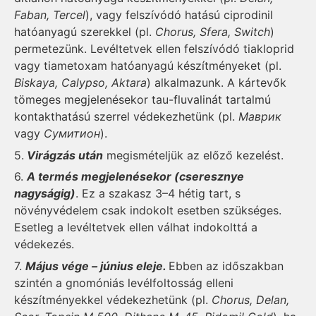
Faban, Tercel
), vagy felszívódó hatású ciprodinil
hatóanyagú szerekkel (pl.
Chorus, Sfera, Switch
)
permetezünk. Levéltetvek ellen felszívódó tiakloprid
vagy tiametoxam hatóanyagú készítményeket (pl.
Biskaya, Calypso, Aktara
) alkalmazunk. A kártevők
tömeges megjelenésekor tau-fluvalinát tartalmú
kontakthatású szerrel védekezhetünk (pl.
Маврик
vagy
Сумитион
).
5.
Virágzás után
megismételjük az előző kezelést.
6.
A termés megjelenésekor (cseresznye
nagyságig)
. Ez a szakasz 3–4 hétig tart, s
növényvédelem csak indokolt esetben szükséges.
Esetleg a levéltetvek ellen válhat indokolttá a
védekezés.
7.
Május vége – június eleje.
Ebben az időszakban
szintén a gnomóniás levélfoltosság elleni
készítményekkel védekezhetünk (pl.
Chorus, Delan,