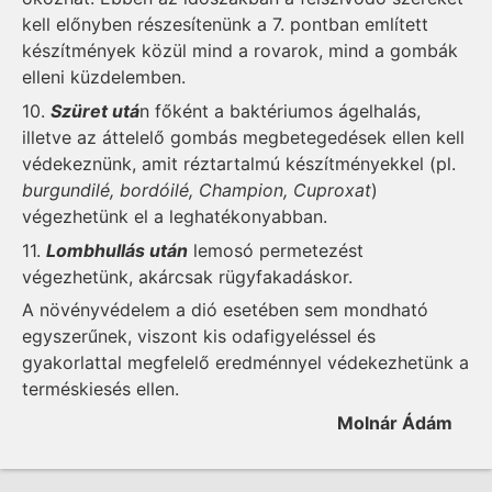
kell előnyben részesítenünk a 7. pontban említett
készítmények közül mind a rovarok, mind a gombák
elleni küzdelemben.
10.
Szüret utá
n főként a baktériumos ágelhalás,
illetve az áttelelő gombás megbetegedések ellen kell
védekeznünk, amit réztartalmú készítményekkel (pl.
burgundilé, bordóilé, Champion, Cuproxat
)
végezhetünk el a leghatékonyabban.
11.
Lombhullás után
lemosó permetezést
végezhetünk, akárcsak rügyfakadáskor.
A növényvédelem a dió esetében sem mondható
egyszerűnek, viszont kis odafigyeléssel és
gyakorlattal megfelelő eredménnyel védekezhetünk a
terméskiesés ellen.
Molnár Ádám