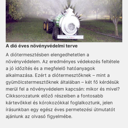
A dió éves növényvédelmi terve
A diótermesztésben elengedhetetlen a
növényvédelem. Az eredményes védekezés feltétele
a jó időzítés és a megfelelő hatóanyagok
alkalmazása. Ezért a diótermesztőknek – mint a
gyümölcstermesztőknek általában – két fő kérdésük
merül fel a növényvédelem kapcsán: mikor és mivel?
Cikksorozatunk előző részeiben a fontosabb
kártevőkkel és kórokozókkal foglalkoztunk, jelen
írásunkban egy egész éves permetezési útmutatót
ajánlunk az olvasó figyelmébe.