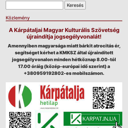
Keresés űrlap
Keresés
Közlemény
A Kárpátaljai Magyar Kulturális Szövetség
újraindítja jogsegélyvonalát!
Amennyiben magyarsága miatt bárkit atrocitás ér,
segítséget kérhet a KMKSZ által újraindított
jogsegélyvonalon minden hétköznap 8.00-tól
17.00 óráig (közép-európai idő szerint) a
+380959192802-es mobilszámon.