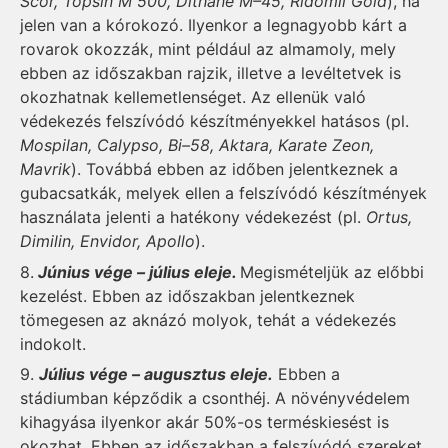
Scor, Topsin M 500, Dithane M–45, Ridomil Gold
), ha
jelen van a kórokozó. Ilyenkor a legnagyobb kárt a
rovarok okozzák, mint például az almamoly, mely
ebben az időszakban rajzik, illetve a levéltetvek is
okozhatnak kellemetlenséget. Az ellenük való
védekezés felszívódó készítményekkel hatásos (pl.
Mospilan, Calypso, Bi–58, Aktara, Karate Zeon,
Mavrik
). Továbbá ebben az időben jelentkeznek a
gubacs­atkák, melyek ellen a felszívódó készítmények
használata jelenti a hatékony védekezést (pl.
Ortus,
Dimilin, Envidor, Apollo
).
8.
Június vége – július eleje.
Megismételjük az előbbi
kezelést. Ebben az időszakban jelentkeznek
tömegesen az aknázó molyok, tehát a védekezés
indokolt.
9.
Július vége – augusztus eleje.
Ebben a
stádiumban képződik a csonthéj. A növényvédelem
kihagyása ilyenkor akár 50%-os terméskiesést is
okozhat. Ebben az időszakban a felszívódó szereket