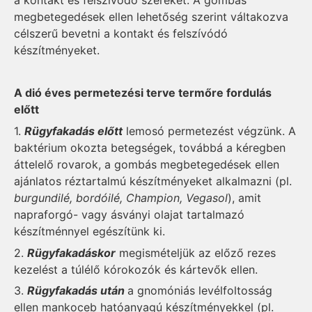
megbetegedések ellen lehetőség szerint váltakozva
célszerű bevetni a kontakt és felszívódó
készítményeket.
A dió éves permetezési terve termőre fordulás
előtt
1.
Rügyfakadás előtt
lemosó permetezést végzünk. A
baktérium okozta betegségek, továbbá a kéregben
áttelelő rovarok, a gombás megbetegedések ellen
ajánlatos réztartalmú készítményeket alkalmazni (pl.
burgundilé, bordóilé, Champion, Vegasol
), amit
napraforgó- vagy ásványi olajat tartalmazó
készítménnyel egészítünk ki.
2.
Rügyfakadáskor
megismételjük az előző rezes
kezelést a túlélő kórokozók és kártevők ellen.
3.
Rügyfakadás után
a gnomóniás levélfoltosság
ellen mankoceb hatóanyagú készítményekkel (pl.