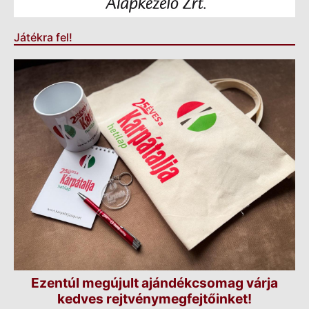
Játékra fel!
Ezentúl megújult ajándékcsomag várja
kedves rejtvénymegfejtőinket!