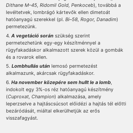
Dithane M–45, Ridomil Gold, Penkoceb
), továbbá a
levéltetvek, lombrágó kártevők ellen dimetoát
hatóanyagú szerekkel (pl.
Bi–58, Rogor, Danadim
)
permetezünk.
4.
A vegetáció során
szükség szerint
permetezhetünk egy-egy készítménnyel a
rügyfakadáskor alkalmazott szerek közül a gombák
és a rovarok ellen.
5.
Lombhullás után
lemosó permetezést
alkalmazunk, akárcsak rügyfakadáskor.
6.
Ha november közepére sem hullt le a lomb
,
indokolt egy 3%-os réz hatóanyagú készítmény
(
Cuproxat, Champion
) alkalmazása, amely
leperzselve a hajtáscsúcsot előidézi a hajtás tél előtti
bezáródását, miáltal elkerülhetjük az erős
visszafagyást.