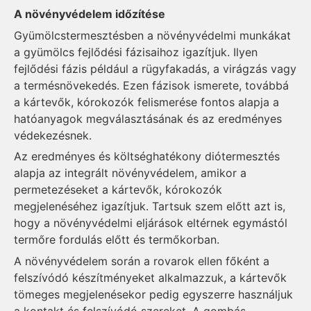
A növényvédelem időzítése
Gyümölcstermesztésben a növényvédelmi munkákat
a gyümölcs fejlődési fázisaihoz igazítjuk. Ilyen
fejlődési fázis például a rügyfakadás, a virágzás vagy
a termésnövekedés. Ezen fázisok ismerete, továbbá
a kártevők, kórokozók felismerése fontos alapja a
hatóanyagok megválasztásának és az eredményes
védekezésnek.
Az eredményes és költséghatékony diótermesztés
alapja az integrált növényvédelem, amikor a
permetezéseket a kár­tevők, kórokozók
megjelenéséhez igazítjuk. Tartsuk szem előtt azt is,
hogy a növényvédelmi eljárások eltérnek egymástól
termőre fordulás előtt és termőkorban.
A növényvédelem során a rovarok ellen főként a
felszívódó készítményeket alkalmazzuk, a kártevők
tömeges megjelenésekor pedig egyszerre használjuk
a kontakt és felszívódó szereket. A gombás