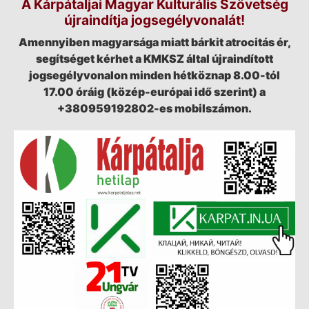
A Kárpátaljai Magyar Kulturális Szövetség
újraindítja jogsegélyvonalát!
Amennyiben magyarsága miatt bárkit atrocitás ér,
segítséget kérhet a KMKSZ által újraindított
jogsegélyvonalon minden hétköznap 8.00-tól
17.00 óráig (közép-európai idő szerint) a
+380959192802-es mobilszámon.