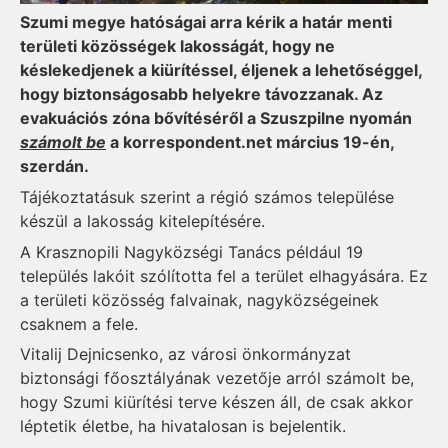
Szumi megye hatóságai arra kérik a határ menti
területi közösségek lakosságát, hogy ne
késlekedjenek a kiürítéssel, éljenek a lehetőséggel,
hogy biztonságosabb helyekre távozzanak. Az
evakuációs zóna bővítéséről a Szuszpilne nyomán
számolt be
a korrespondent.net március 19-én,
szerdán.
Tájékoztatásuk szerint a régió számos települése
készül a lakosság kitelepítésére.
A Krasznopili Nagyközségi Tanács például 19
település lakóit szólította fel a terület elhagyására. Ez
a területi közösség falvainak, nagyközségeinek
csaknem a fele.
Vitalij Dejnicsenko, az városi önkormányzat
biztonsági főosztályának vezetője arról számolt be,
hogy Szumi kiürítési terve készen áll, de csak akkor
léptetik életbe, ha hivatalosan is bejelentik.