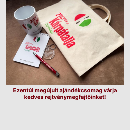
Ezentúl megújult ajándékcsomag várja
kedves rejtvénymegfejtőinket!