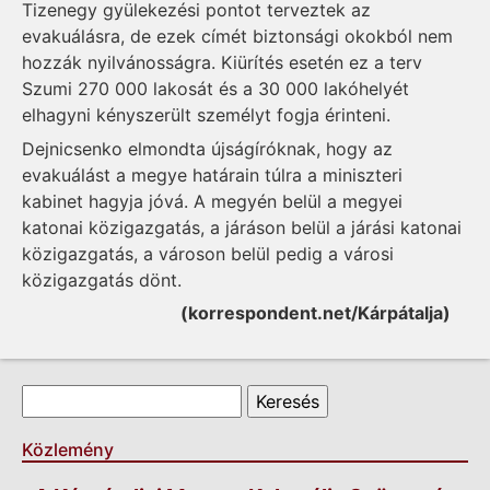
Tizenegy gyülekezési pontot terveztek az
evakuálásra, de ezek címét biztonsági okokból nem
hozzák nyilvánosságra. Kiürítés esetén ez a terv
Szumi 270 000 lakosát és a 30 000 lakóhelyét
elhagyni kényszerült személyt fogja érinteni.
Dejnicsenko elmondta újságíróknak, hogy az
evakuálást a megye határain túlra a miniszteri
kabinet hagyja jóvá. A megyén belül a megyei
katonai közigazgatás, a járáson belül a járási katonai
közigazgatás, a városon belül pedig a városi
közigazgatás dönt.
(korrespondent.net/Kárpátalja)
Keresés űrlap
Keresés
Közlemény