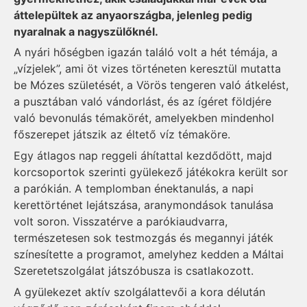
áttelepültek az anyaországba, jelenleg pedig
nyaralnak a nagyszülőknél.
A nyári hőségben igazán találó volt a hét témája, a
„vízjelek”, ami öt vizes történeten keresztül mutatta
be Mózes születését, a Vörös tengeren való átkelést,
a pusztában való vándorlást, és az ígéret földjére
való bevonulás témakörét, amelyekben mindenhol
főszerepet játszik az éltető víz témaköre.
Egy átlagos nap reggeli áhítattal kezdődött, majd
korcsoportok szerinti gyülekező játékokra került sor
a parókián. A templomban énektanulás, a napi
kerettörténet lejátszása, aranymondások tanulása
volt soron. Visszatérve a parókiaudvarra,
természetesen sok testmozgás és megannyi játék
színesítette a programot, amelyhez kedden a Máltai
Szeretetszolgálat játszóbusza is csatlakozott.
A gyülekezet aktív szolgálattevői a kora délután