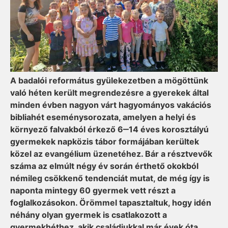
A badalói református gyülekezetben a mögöttünk
való héten került megrendezésre a gyerekek által
minden évben nagyon várt hagyományos vakációs
bibliahét eseménysorozata, amelyen a helyi és
környező falvakból érkező 6‒14 éves korosztályú
gyermekek napközis tábor formájában kerültek
közel az evangélium üzenetéhez. Bár a résztvevők
száma az elmúlt négy év során érthető okokból
némileg csökkenő tendenciát mutat, de még így is
naponta mintegy 60 gyermek vett részt a
foglalkozásokon. Örömmel tapasztaltuk, hogy idén
néhány olyan gyermek is csatlakozott a
gyermekhéthez, akik családjukkal már évek óta