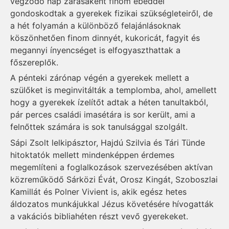
végződő nap zárásaként finom ebéddel
gondoskodtak a gyerekek fizikai szükségleteiről, de
a hét folyamán a különböző felajánlásoknak
köszönhetően finom dinnyét, kukoricát, fagyit és
megannyi ínyencséget is elfogyaszthattak a
főszereplők.
A pénteki zárónap végén a gyerekek mellett a
szülőket is meginvitálták a templomba, ahol, amellett
hogy a gyerekek ízelítőt adtak a héten tanultakból,
pár perces családi imasétára is sor került, ami a
felnőttek számára is sok tanulsággal szolgált.
Sápi Zsolt lelkipásztor, Hajdú Szilvia és Tári Tünde
hitoktatók mellett mindenképpen érdemes
megemlíteni a foglalkozások szervezésében aktívan
közreműködő Sárközi Évát, Orosz Kingát, Szoboszlai
Kamillát és Polner Vivient is, akik egész hetes
áldozatos munkájukkal Jézus követésére hívogatták
a vakációs bibliahéten részt vevő gyerekeket.