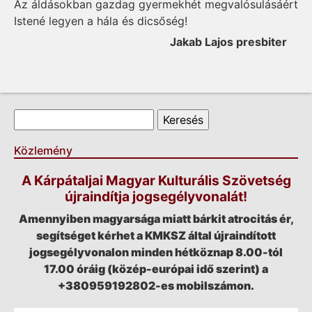
Az áldásokban gazdag gyermekhét megvalósulásáért
Istené legyen a hála és dicsőség!
Jakab Lajos presbiter
Keresés űrlap
Keresés
Közlemény
A Kárpátaljai Magyar Kulturális Szövetség
újraindítja jogsegélyvonalát!
Amennyiben magyarsága miatt bárkit atrocitás ér,
segítséget kérhet a KMKSZ által újraindított
jogsegélyvonalon minden hétköznap 8.00-tól
17.00 óráig (közép-európai idő szerint) a
+380959192802-es mobilszámon.