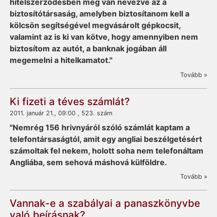
hitelszerződésben meg van nevezve az a
biztosítótársaság, amelyben biztosítanom kell a
kölcsön segítségével megvásárolt gépkocsit,
valamint az is ki van kötve, hogy amennyiben nem
biztosítom az autót, a banknak jogában áll
megemelni a hitelkamatot."
Tovább »
Ki fizeti a téves számlát?
2011. január 21., 09:00 , 523. szám
"Nemrég 156 hrivnyáról szóló számlát kaptam a
telefontársaságtól, amit egy angliai beszélgetésért
számoltak fel nekem, holott soha nem telefonáltam
Angliába, sem sehová máshová külföldre.
Tovább »
Vannak-e a szabályai a panaszkönyvbe
való beírásnak?