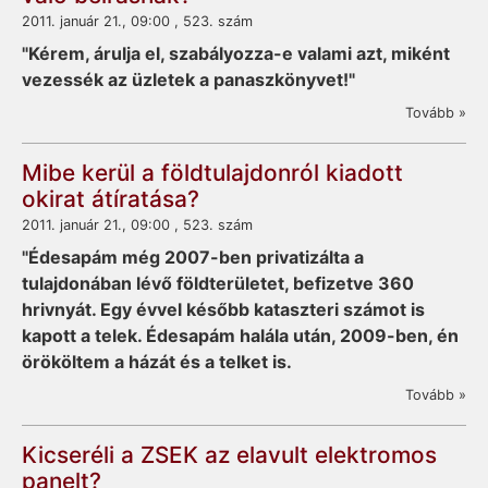
2011. január 21., 09:00 , 523. szám
"Kérem, árulja el, szabályozza-e valami azt, miként
vezessék az üzletek a panaszkönyvet!"
Tovább »
Mibe kerül a földtulajdonról kiadott
okirat átíratása?
2011. január 21., 09:00 , 523. szám
"Édesapám még 2007-ben privatizálta a
tulajdonában lévő földterületet, befizetve 360
hrivnyát. Egy évvel később kataszteri számot is
kapott a telek. Édesapám halála után, 2009-ben, én
örököltem a házát és a telket is.
Tovább »
Kicseréli a ZSEK az elavult elektromos
panelt?