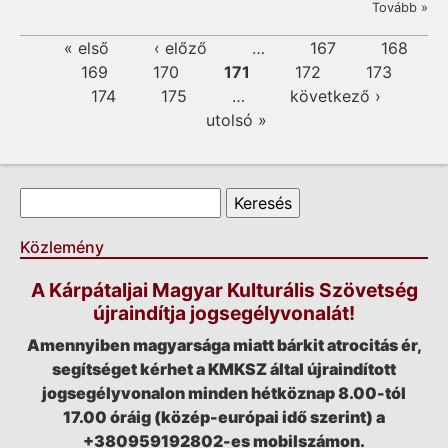
Tovább »
Oldalak
« első
‹ előző
…
167
168
169
170
171
172
173
174
175
…
következő ›
utolsó »
Keresés űrlap
Keresés
Közlemény
A Kárpátaljai Magyar Kulturális Szövetség
újraindítja jogsegélyvonalát!
Amennyiben magyarsága miatt bárkit atrocitás ér,
segítséget kérhet a KMKSZ által újraindított
jogsegélyvonalon minden hétköznap 8.00-tól
17.00 óráig (közép-európai idő szerint) a
+380959192802-es mobilszámon.