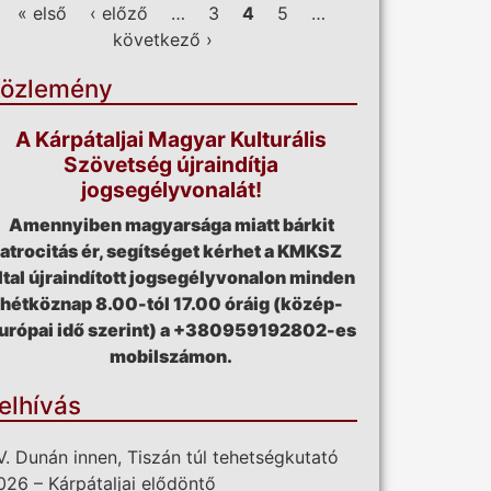
ldalak
« első
‹ előző
…
3
4
5
…
következő ›
özlemény
A Kárpátaljai Magyar Kulturális
Szövetség újraindítja
jogsegélyvonalát!
Amennyiben magyarsága miatt bárkit
atrocitás ér, segítséget kérhet a KMKSZ
ltal újraindított jogsegélyvonalon minden
hétköznap 8.00-tól 17.00 óráig (közép-
urópai idő szerint) a +380959192802-es
mobilszámon.
elhívás
V. Dunán innen, Tiszán túl tehetségkutató
026 – Kárpátaljai elődöntő