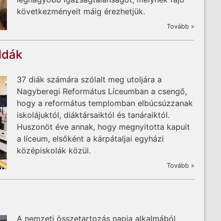
következményeit máig érezhetjük.
Tovább »
ldák
37 diák számára szólalt meg utoljára a
Nagyberegi Református Líceumban a csengő,
hogy a református templomban elbúcsúzzanak
iskolájuktól, diáktársaiktól és tanáraiktól.
Huszonöt éve annak, hogy megnyitotta kapuit
a líceum, elsőként a kárpátaljai egyházi
középiskolák közül.
Tovább »
A nemzeti összetartozás napja alkalmából