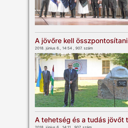
A jövőre kell összpontosítani
2018. június 6., 14:54 , 907. szám
A tehetség és a tudás jövőt 
2018. június 6., 14:11 , 907. szám