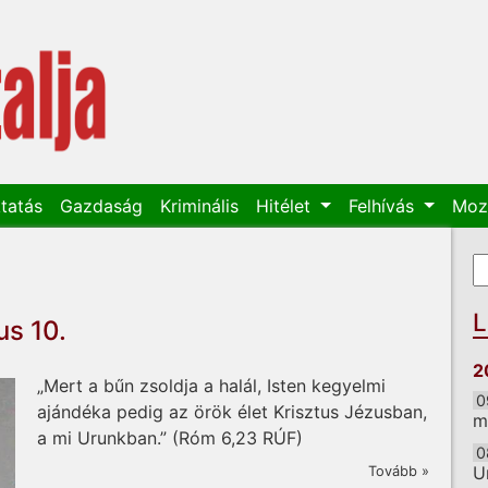
tatás
Gazdaság
Kriminális
Hitélet
Felhívás
Moz
K
K
L
us 10.
2
„Mert a bűn zsoldja a halál, Isten kegyelmi
0
ajándéka pedig az örök élet Krisztus Jézusban,
m
a mi Urunkban.” (Róm 6,23 RÚF)
0
U
Tovább »