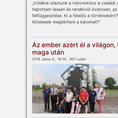
„Vidékre utaztunk a rokonokhoz a családi a
hajtottam lassan és rendkívül óvatosan, az
felfüggesztése. Ki a felelős a történtekér
Kötelesek megtéríteni a káromat?”
Az ember azért él a világon
maga után
2018. június 6., 18:30 , 907. szám