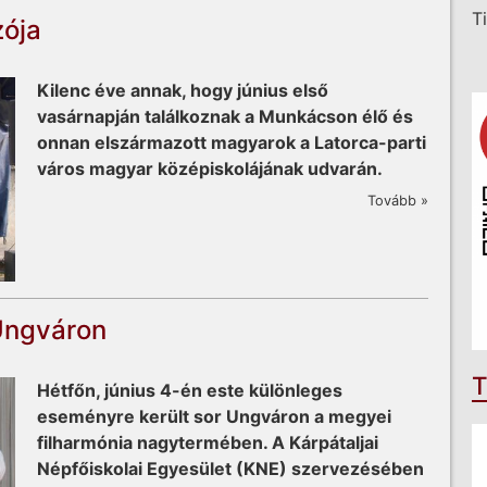
T
zója
Kilenc éve annak, hogy június első
vasárnapján találkoznak a Munkácson élő és
onnan elszármazott magyarok a Latorca-parti
város magyar középiskolájának udvarán.
Tovább »
Ungváron
T
Hétfőn, június 4-én este különleges
eseményre került sor Ungváron a megyei
filharmónia nagytermében. A Kárpátaljai
Népfőiskolai Egyesület (KNE) szervezésében