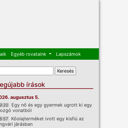
aik
Egyéb rovataink
Lapszámok
eresés űrlap
eresés
egújabb írások
026. augusztus 5.
Egy nő és egy gyermek ugrott ki egy
9:20
ozgó vonatból
Kőolajterméket ivott egy kisfiú az
8:57
ngvári járásban