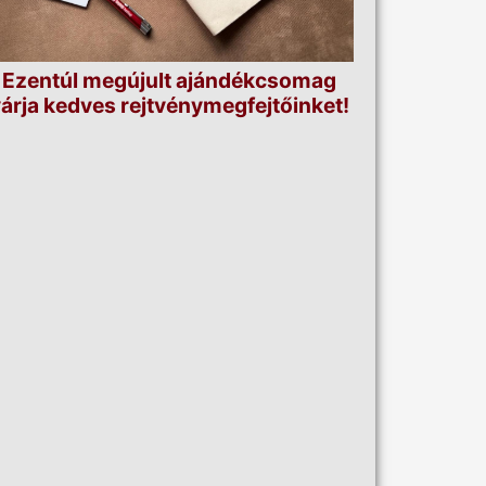
Ezentúl megújult ajándékcsomag
árja kedves rejtvénymegfejtőinket!