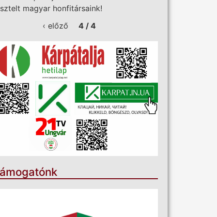
isztelt magyar honfitársaink!
‹ előző
4 / 4
ámogatónk