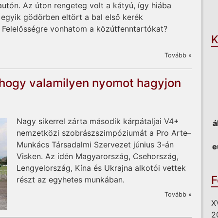
O
utón. Az úton rengeteg volt a kátyú, így hiába
 egyik gödörben eltört a bal első kerék
t? Felelősségre vonhatom a közútfenntartókat?
K
Tovább »
, hogy valamilyen nyomot hagyjon
Nagy sikerrel zárta második kárpátaljai V4+
á
nemzetközi szobrászszimpóziumát a Pro Arte–
Munkács Társadalmi Szervezet június 3-án
e
Visken. Az idén Magyarország, Csehország,
Lengyelország, Kína és Ukrajna alkotói vettek
F
részt az egyhetes munkában.
Tovább »
X
2