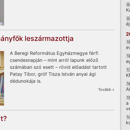
0
K
0
é
2
ányfők leszármazottja
1
e
A Beregi Református Egyházmegye férfi
1
csendesnapján – mint arról lapunk előző
e
számában szó esett – rövid előadást tartott
1
Patay Tibor, gróf Tisza István anyai ági
K
dédunokája is.
1
A
Tovább »
1
a
v
rt?
1
k