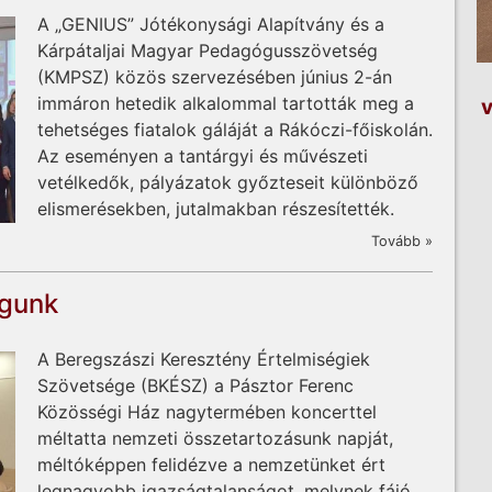
A „GENIUS” Jótékonysági Alapítvány és a
Kárpátaljai Magyar Pedagógusszövetség
(KMPSZ) közös szervezésében június 2-án
immáron hetedik alkalommal tartották meg a
v
tehetséges fiatalok gáláját a Rákóczi-főiskolán.
Az eseményen a tantárgyi és művészeti
vetélkedők, pályázatok győzteseit különböző
elismerésekben, jutalmakban részesítették.
Tovább »
águnk
A Beregszászi Keresztény Értelmiségiek
Szövetsége (BKÉSZ) a Pásztor Ferenc
Közösségi Ház nagytermében koncerttel
méltatta nemzeti összetartozásunk napját,
méltóképpen felidézve a nemzetünket ért
legnagyobb igazságtalanságot, melynek fájó