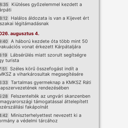
Kiütéses győzelemmel kezdett a
8:35
árpáti
Halálos áldozata is van a Kijevet ért
8:12
jszakai légitámadásnak
026. augusztus 4.
A háború kezdete óta több mint 50
9:40
vakuációs vonat érkezett Kárpátaljára
Lábsérülés miatt szorult segítségre
8:19
gy turista
Széles körű összefogást indít a
7:51
MKSZ a viharkárosultak megsegítésére
Tartalmas gyermeknap a KMKSZ Ráti
6:33
lapszervezetének rendezésében
Felszentelték az ungvári skanzenben
5:28
 magyarországi támogatással áttelepített
ezérszállási fakápolnát
Miniszterhelyettest nevezett ki a
4:42
ormány a védelmi tárcához