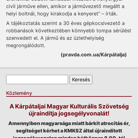
civil járműve ellen, amikor a járművezető megállt a
helyi boltnál, hogy kirakodja a kenyeret” – írták.
A tájékoztatás szerint a 30 éves gépkocsivezető a
robbanások következtében könnyebb tompa sérülést
szenvedett el. A jármű és az üzlethelyiség
megrongálódott.
(pravda.com.ua/Kárpátalja)
Keresés űrlap
Keresés
Közlemény
A Kárpátaljai Magyar Kulturális Szövetség
újraindítja jogsegélyvonalát!
Amennyiben magyarsága miatt bárkit atrocitás ér,
segítséget kérhet a KMKSZ által újraindított