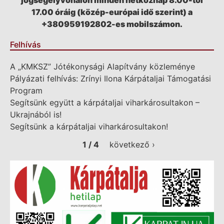
jogsegélyvonalon minden hétköznap 8.00-tól
17.00 óráig (közép-európai idő szerint) a
+380959192802-es mobilszámon.
Felhívás
A „KMKSZ” Jótékonysági Alapítvány közleménye
Pályázati felhívás: Zrínyi Ilona Kárpátaljai Támogatási
Program
Segítsünk együtt a kárpátaljai viharkárosultakon –
Ukrajnából is!
Segítsünk a kárpátaljai viharkárosultakon!
1 / 4
következő ›