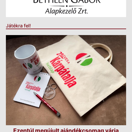
Játékra fel!
Ezentúl megújult ajándékcsomag várja