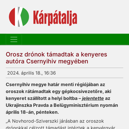
Orosz drónok támadtak a kenyeres
autóra Csernyihiv megyében
2024. április 18., 16:36
Csernyihiv megye határ menti régiójában az
oroszok rátámadtak egy gépkocsivezetőre, aki
kenyeret szállított a helyi boltba –
jelentette
az
Ukrajinszka Pravda a Belügyminisztérium nyomán
április 18-án, pénteken.
„A Novhorod-Sziverszki járásban az oroszok
drónokkal célzott támadást intéztek a kenyérgyár