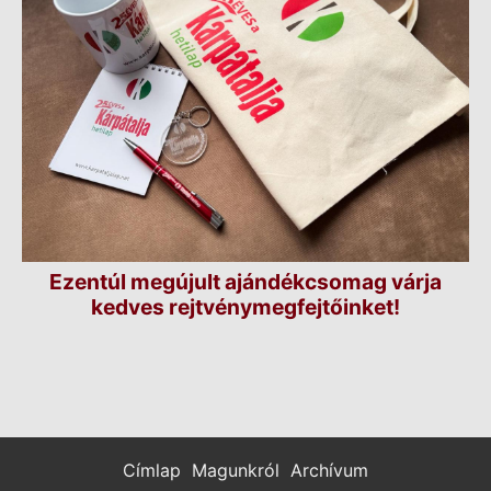
Ezentúl megújult ajándékcsomag várja
kedves rejtvénymegfejtőinket!
Címlap
Magunkról
Archívum