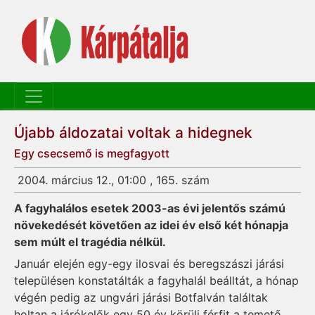
Újabb áldozatai voltak a hidegnek
Egy csecsemő is megfagyott
2004. március 12., 01:00 , 165. szám
A fagyhalálos esetek 2003-as évi jelentős számú
növekedését követően az idei év első két hónapja
sem múlt el tragédia nélkül.
Január elején egy-egy ilosvai és beregszászi járási
településen konstatálták a fagyhalál beálltát, a hónap
végén pedig az ungvári járási Botfalván találtak
holtan a járókelők egy 50 év körüli férfit a temető