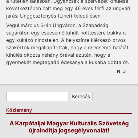
a fűtetlen lakásban. Ugyancsak a szervezet kihűlése
következtében halt meg egy 46 éves férfi az ungvári
járási Unggesztenyés (Linci) településen.
Végül március 6-án Ungváron, a Szabadság
sugárúton egy csecsemő kihűlt holttestére bukkant
egy kukázó nincstelen. A helyszínre kiérkező orvos
szakér­tők megállapították, hogy a csecsemő halálát
kihűlés okozta néhány órával azután, hogy a
gyermekét megtagadó édesanya a kukába dobta őt.
B. J.
Keresés űrlap
Keresés
Közlemény
A Kárpátaljai Magyar Kulturális Szövetség
újraindítja jogsegélyvonalát!