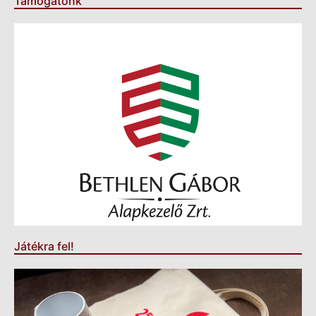
Támogatónk
Játékra fel!