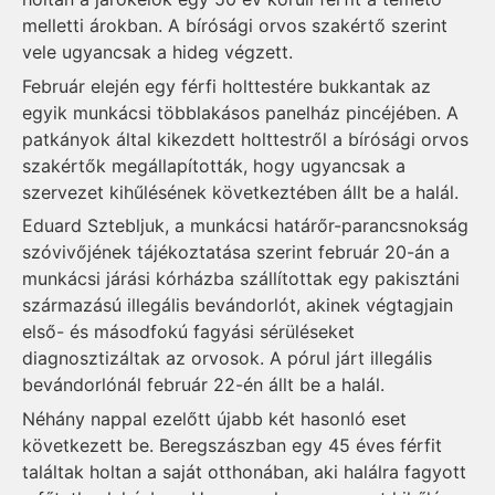
melletti árok­ban. A bírósági orvos szakértő szerint
vele ugyancsak a hideg végzett.
Február elején egy férfi holttestére bukkantak az
egyik munkácsi többlakásos panelház pincéjében. A
patkányok által kikezdett holttestről a bírósági orvos
szakértők megállapították, hogy ugyancsak a
szervezet kihűlésének következtében állt be a halál.
Eduard Sztebljuk, a munkácsi határőr-parancsnokság
szóvivőjének tájékoztatása szerint február 20-án a
munkácsi járási kórházba szállítottak egy pakisztáni
származású illegális bevándorlót, akinek végtagjain
első- és másodfokú fagyási sérüléseket
diagnosztizáltak az orvosok. A pórul járt illegális
bevándorlónál február 22-én állt be a halál.
Néhány nappal ezelőtt újabb két hasonló eset
következett be. Beregszászban egy 45 éves férfit
találtak holtan a saját otthonában, aki halálra fagyott