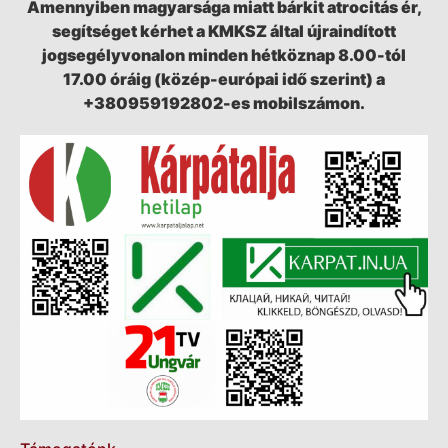
Amennyiben magyarsága miatt bárkit atrocitás ér,
segítséget kérhet a KMKSZ által újraindított
jogsegélyvonalon minden hétköznap 8.00-tól
17.00 óráig (közép-európai idő szerint) a
+380959192802-es mobilszámon.